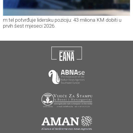
m:tel potvrđuje lidersku poziciju: 43 miliona KM dobiti u
prvih šest mjeseci 2026.