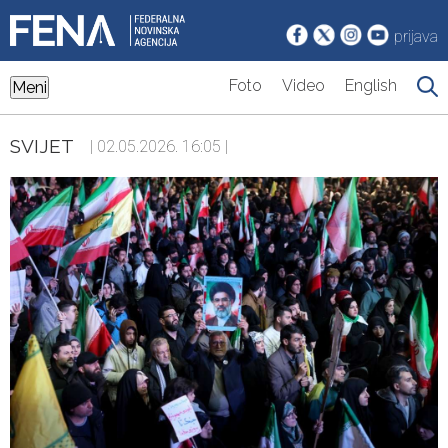
prijava
Foto
Video
English
Meni
SVIJET
| 02.05.2026. 16:05 |