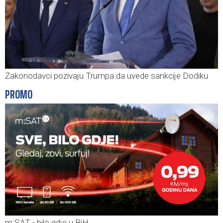
Zakonodavci pozivaju Trumpa da uvede sankcije Dodiku
PROMO
m:SAT - bilo gdje u BiH