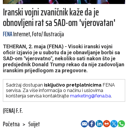
Iranski vojni zvaničnik kaže da je
obnovljeni rat sa SAD-om 'vjerovatan'
FENA
Internet, Foto/ Ilustracija
TEHERAN, 2. maja (FENA) - Visoki iranski vojni
oficir izjavio je u subotu da je obnavljanje borbi sa
SAD-om "vjerovatno", nekoliko sati nakon što je
predsjednik Donald Trump rekao da nije zadovoljan
iranskim prijedlogom za pregovore.
Sadržaj dostupan
isključivo pretplatnicima
FENA
servisa. Za više informacija o načinu i uslovima
korištenja servisa kontaktirajte
marketing@fena.ba
.
(FENA) F. F.
Početna
>
Svijet