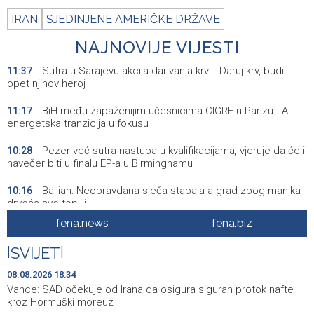
IRAN
SJEDINJENE AMERIČKE DRŽAVE
NAJNOVIJE VIJESTI
Sutra u Sarajevu akcija darivanja krvi - Daruj krv, budi
11:37
opet njihov heroj
BiH među zapaženijim učesnicima CIGRE u Parizu - AI i
11:17
energetska tranzicija u fokusu
Pezer već sutra nastupa u kvalifikacijama, vjeruje da će i
10:28
navečer biti u finalu EP-a u Birminghamu
Ballian: Neopravdana sječa stabala a grad zbog manjka
10:16
drveća sve topliji
fena.news
fena.biz
FBiH nema objedinjene podatke o povučenom i
10:09
uništenom mesu, prekršaji utvrđeni u 40 kontrola
|
SVIJET
|
Marija Šerifović pred više hiljada posjetitelja na Piroti
10:03
08.08.2026 18:34
zatvorila 'Dane dijaspore 2026' u Travniku
Vance: SAD očekuje od Irana da osigura siguran protok nafte
kroz Hormuški moreuz
Kušljugić: Sprječavanje dehidracije i pregrijavanja ključni
09:28