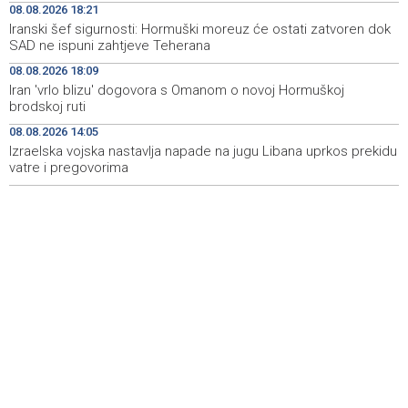
08.08.2026 18:21
za očuvanje zdravlja srca tokom vrućina
Iranski šef sigurnosti: Hormuški moreuz će ostati zatvoren dok
SAD ne ispuni zahtjeve Teherana
U jami 'Raspotočje' petu noć prenoćilo devet zeničkih
09:27
rudara
08.08.2026 18:09
Iran 'vrlo blizu' dogovora s Omanom o novoj Hormuškoj
Gosti iz regiona okupirali Jahorinu, mnogi zbog popusta
09:20
brodskoj ruti
umjesto mora izabrali planinu
08.08.2026 14:05
Izraelska vojska nastavlja napade na jugu Libana uprkos prekidu
Požar kod Konjica lokaliziran, vatrogasci i dalje na
09:17
terenu
vatre i pregovorima