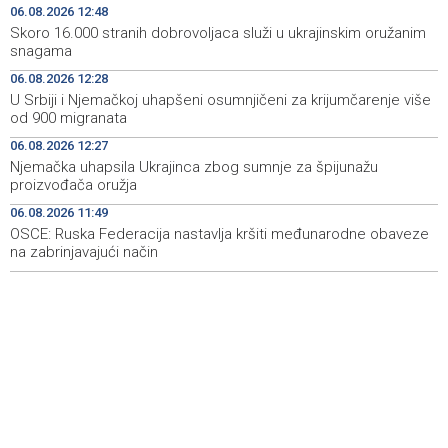
Nastavljena saradnja Općine Novi Grad i Sarajevo Film
12:51
06.08.2026 12:48
Festivala, potpisan ugovor (VIDEO)
Skoro 16.000 stranih dobrovoljaca služi u ukrajinskim oružanim
snagama
Skoro 16.000 stranih dobrovoljaca služi u ukrajinskim
12:48
06.08.2026 12:28
oružanim snagama
U Srbiji i Njemačkoj uhapšeni osumnjičeni za krijumčarenje više
od 900 migranata
TI BiH identifies 1,200 cases of potential misuse of
12:42
public resources for political party promotion
06.08.2026 12:27
Njemačka uhapsila Ukrajinca zbog sumnje za špijunažu
Široki Brijeg: Zbog suše i smanjenih zaliha vode upućen
12:36
proizvođača oružja
apel građanima na racionalnu potrošnju
06.08.2026 11:49
OSCE: Ruska Federacija nastavlja kršiti međunarodne obaveze
Saopćenje za javnost SDA
12:35
na zabrinjavajući način