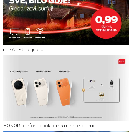
m:SAT - bilo gdje u BiH
HONOR telefoni s poklonima u m:tel ponudi