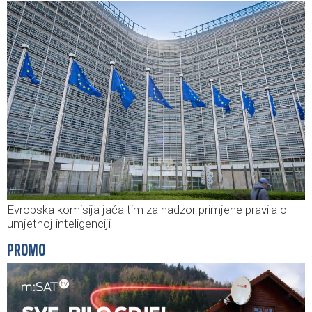
Evropska komisija jača tim za nadzor primjene pravila o
umjetnoj inteligenciji
PROMO