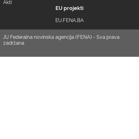
Akti
EU projekti
EU.FENA.BA
JU Federalna novinska agencija (FENA) - Sva prava
zadržana