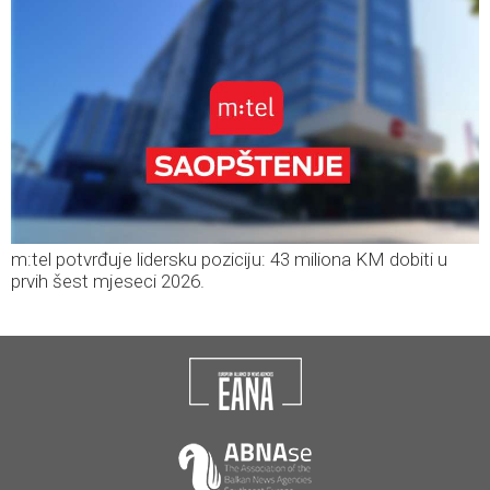
m:tel potvrđuje lidersku poziciju: 43 miliona KM dobiti u
prvih šest mjeseci 2026.