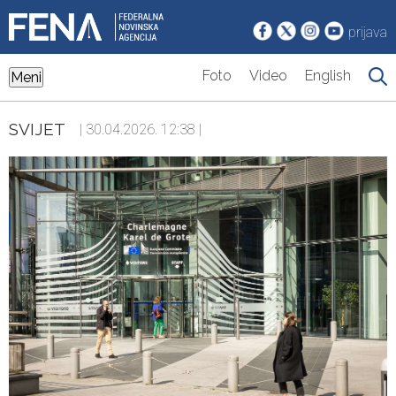
prijava
Foto
Video
English
Meni
SVIJET
| 30.04.2026. 12:38 |