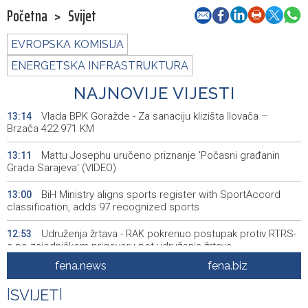
Početna
>
Svijet
EVROPSKA KOMISIJA
ENERGETSKA INFRASTRUKTURA
NAJNOVIJE VIJESTI
Vlada BPK Goražde - Za sanaciju klizišta Ilovača –
13:14
Brzača 422.971 KM
Mattu Josephu uručeno priznanje 'Počasni građanin
13:11
Grada Sarajeva' (VIDEO)
BiH Ministry aligns sports register with SportAccord
13:00
classification, adds 97 recognized sports
Udruženja žrtava - RAK pokrenuo postupak protiv RTRS-
12:53
a po zajedničkom prigovoru pet udruženja žrtava
fena.news
fena.biz
Odgođena konstituirajuća sjednica Skupštine Kosova
12:51
nakon Kurtijeva zahtjeva
|
SVIJET
|