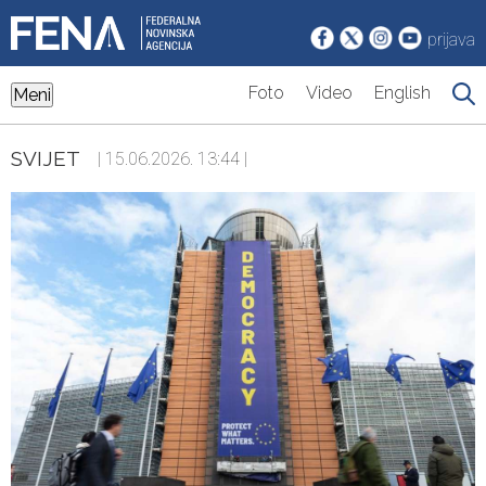
prijava
Foto
Video
English
Meni
SVIJET
| 15.06.2026. 13:44 |