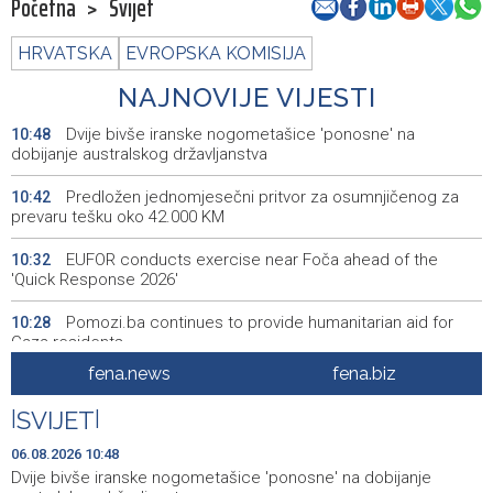
Početna
>
Svijet
HRVATSKA
EVROPSKA KOMISIJA
NAJNOVIJE VIJESTI
Dvije bivše iranske nogometašice 'ponosne' na
10:48
dobijanje australskog državljanstva
Predložen jednomjesečni pritvor za osumnjičenog za
10:42
prevaru tešku oko 42.000 KM
EUFOR conducts exercise near Foča ahead of the
10:32
'Quick Response 2026'
Pomozi.ba continues to provide humanitarian aid for
10:28
Gaza residents
fena.news
fena.biz
Muslera: Želimo kreirati prepoznatljiv stil igre zasnovan
10:28
na kontroli lopte
|
SVIJET
|
Centralna banka BiH zvanično aplicirala za pristupanje
10:20
06.08.2026 10:48
SEPA području
Dvije bivše iranske nogometašice 'ponosne' na dobijanje