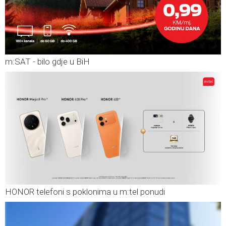
m:SAT - bilo gdje u BiH
HONOR telefoni s poklonima u m:tel ponudi