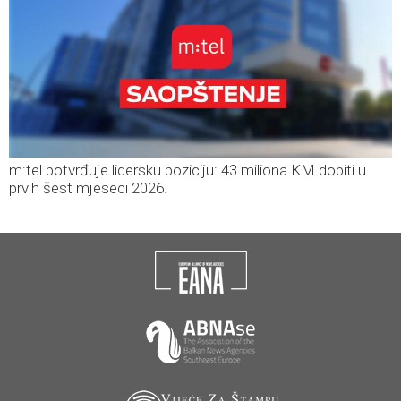
m:tel potvrđuje lidersku poziciju: 43 miliona KM dobiti u
prvih šest mjeseci 2026.