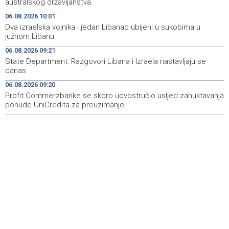
australskog državljanstva
Potpisano 97 ugovora o dodjeli poticaja za
10:19
06.08.2026 10:01
samozapošljavanja boraca programa Prvi biznis u ZDK-u
Dva izraelska vojnika i jedan Libanac ubijeni u sukobima u
južnom Libanu
U Prištini se održava konstituirajuća sjednica Skupštine
10:05
Kosova
06.08.2026 09:21
State Department: Razgovori Libana i Izraela nastavljaju se
Multiple fires reported across Herzegovina-Neretva
10:05
danas
Canton, firefighters remain deployed near Konjic
06.08.2026 09:20
Profit Commerzbanke se skoro udvostručio usljed zahuktavanja
Dva izraelska vojnika i jedan Libanac ubijeni u sukobima
10:01
u južnom Libanu
ponude UniCredita za preuzimanje