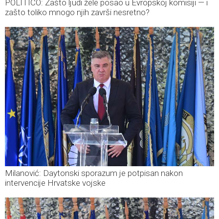
POLITICO: Zašto ljudi žele posao u Evropskoj komisiji — i
zašto toliko mnogo njih završi nesretno?
Milanović: Daytonski sporazum je potpisan nakon
intervencije Hrvatske vojske