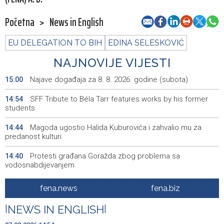
Početna
>
News in English
EU DELEGATION TO BIH
EDINA SELESKOVIĆ
NAJNOVIJE VIJESTI
Najave događaja za 8. 8. 2026. godine (subota)
15:00
SFF Tribute to Béla Tarr features works by his former
14:54
students
Magoda ugostio Halida Kuburovića i zahvalio mu za
14:44
predanost kulturi
Protesti građana Goražda zbog problema sa
14:40
vodosnabdijevanjem
Za projekte održivog povratka iz budžeta BPK Goražde
14:39
fena.news
fena.biz
izdvojeno 136.500 KM
|
NEWS IN ENGLISH
|
Saudijska Arabija, Turska i Pakistan potpisali sporazum o
14:38
zajedničkoj odbrani