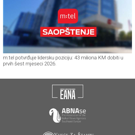
m:tel potvrđuje lidersku poziciju: 43 miliona KM dobiti u
prvih šest mjeseci 2026.