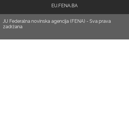
EU.FENA.BA
JU Federalna novinska agencija (FENA) - Sva prava
zadržana