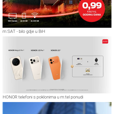
m:SAT - bilo gdje u BiH
HONOR telefoni s poklonima u m:tel ponudi