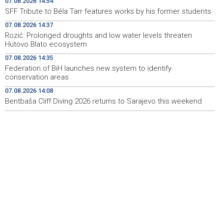
07.08.2026 14:54
SFF Tribute to Béla Tarr features works by his former students
Rozić: Prolonged droughts and low water levels
14:37
07.08.2026 14:37
threaten Hutovo Blato ecosystem
Rozić: Prolonged droughts and low water levels threaten
Hutovo Blato ecosystem
Sarajevska berza - Najveći promet ostvaren dionicama
14:37
HM Cementa
07.08.2026 14:35
Federation of BiH launches new system to identify
Federation of BiH launches new system to identify
14:35
conservation areas
conservation areas
07.08.2026 14:08
Bentbaša Cliff Diving 2026 returns to Sarajevo this weekend
U Bosni i Hercegovini sutra promjenljivo i nestabilno
14:16
vrijeme, poslijepodne lokalni pljuskovi