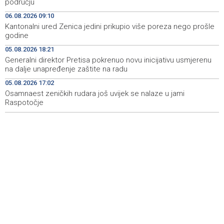
području
U Prištini se održava konstituirajuća sjednica Skupštine
10:05
06.08.2026 09:10
Kosova
Kantonalni ured Zenica jedini prikupio više poreza nego prošle
godine
Multiple fires reported across Herzegovina-Neretva
10:05
Canton, firefighters remain deployed near Konjic
05.08.2026 18:21
Generalni direktor Pretisa pokrenuo novu inicijativu usmjerenu
Dva izraelska vojnika i jedan Libanac ubijeni u sukobima
10:01
na dalje unapređenje zaštite na radu
u južnom Libanu
05.08.2026 17:02
Osamnaest zeničkih rudara još uvijek se nalaze u jami
Priopćenje za javnost HSP-a BiH
09:48
Raspotočje