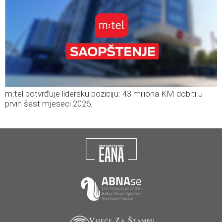
m:tel potvrđuje lidersku poziciju: 43 miliona KM dobiti u
prvih šest mjeseci 2026.