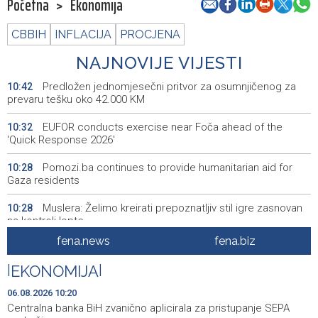
Početna
>
Ekonomija
CBBIH
INFLACIJA
PROCJENA
NAJNOVIJE VIJESTI
Predložen jednomjesečni pritvor za osumnjičenog za
10:42
prevaru tešku oko 42.000 KM
EUFOR conducts exercise near Foča ahead of the
10:32
'Quick Response 2026'
Pomozi.ba continues to provide humanitarian aid for
10:28
Gaza residents
Muslera: Želimo kreirati prepoznatljiv stil igre zasnovan
10:28
na kontroli lopte
fena.news
fena.biz
Centralna banka BiH zvanično aplicirala za pristupanje
10:20
SEPA području
|
EKONOMIJA
|
Potpisano 97 ugovora o dodjeli poticaja za
10:19
06.08.2026 10:20
samozapošljavanja boraca programa Prvi biznis u ZDK-u
Centralna banka BiH zvanično aplicirala za pristupanje SEPA