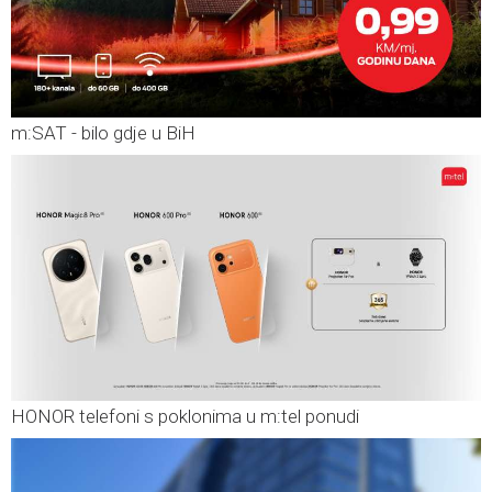
m:SAT - bilo gdje u BiH
HONOR telefoni s poklonima u m:tel ponudi