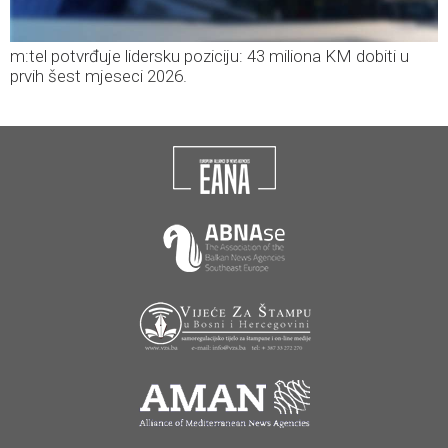
m:tel potvrđuje lidersku poziciju: 43 miliona KM dobiti u
prvih šest mjeseci 2026.