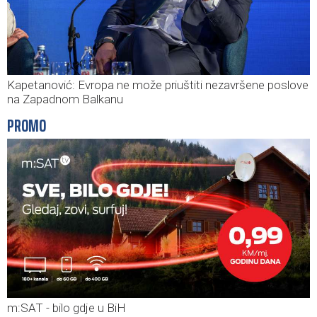
Kapetanović: Evropa ne može priuštiti nezavršene poslove
na Zapadnom Balkanu
PROMO
m:SAT - bilo gdje u BiH