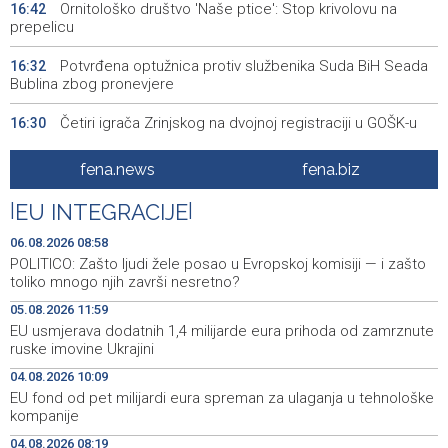
Ornitološko društvo 'Naše ptice': Stop krivolovu na
16:42
prepelicu
Potvrđena optužnica protiv službenika Suda BiH Seada
16:32
Bublina zbog pronevjere
Četiri igrača Zrinjskog na dvojnoj registraciji u GOŠK-u
16:30
Srbija: Sindikat traži da zaštita radnika na visokim
16:14
fena.news
fena.biz
temperaturama uđe u zakon
|
EU INTEGRACIJE
|
Obilježavanje 31. obljetnice VRO 'Maestral' i oslobođenja
16:05
Jajca uz pokroviteljstvo HNS-a BiH
06.08.2026 08:58
POLITICO: Zašto ljudi žele posao u Evropskoj komisiji — i zašto
Vozač podlegao ozljedama nakon sudara kod
16:04
toliko mnogo njih završi nesretno?
Tomislavgrada
05.08.2026 11:59
EU usmjerava dodatnih 1,4 milijarde eura prihoda od zamrznute
Ukrajinski sud osumnjičio za korupciju bivšu
15:51
ruske imovine Ukrajini
ambasadoricu u SAD-u
04.08.2026 10:09
Završeno je ovogodišnje izdanje Mladifesta koje je
15:51
EU fond od pet milijardi eura spreman za ulaganja u tehnološke
okupilo mlade iz 73 zemlje svijeta
kompanije
04.08.2026 08:19
Toplotni val primorao Rumuniju i Mađarsku na mjere
15:48