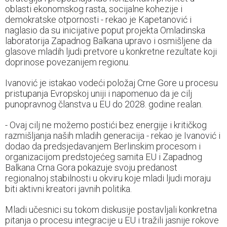
oblasti ekonomskog rasta, socijalne kohezije i
demokratske otpornosti - rekao je Kapetanović i
naglasio da su inicijative poput projekta Omladinska
laboratorija Zapadnog Balkana upravo i osmišljene da
glasove mladih ljudi pretvore u konkretne rezultate koji
doprinose povezanijem regionu.
Ivanović je istakao vodeći položaj Crne Gore u procesu
pristupanja Evropskoj uniji i napomenuo da je cilj
punopravnog članstva u EU do 2028. godine realan.
- Ovaj cilj ne možemo postići bez energije i kritičkog
razmišljanja naših mladih generacija - rekao je Ivanović i
dodao da predsjedavanjem Berlinskim procesom i
organizacijom predstojećeg samita EU i Zapadnog
Balkana Crna Gora pokazuje svoju predanost
regionalnoj stabilnosti u okviru koje mladi ljudi moraju
biti aktivni kreatori javnih politika.
Mladi učesnici su tokom diskusije postavljali konkretna
pitanja o procesu integracije u EU i tražili jasnije rokove