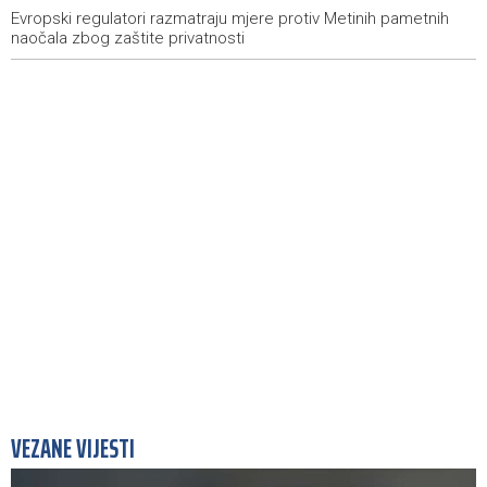
štednje električne energije
Evropski regulatori razmatraju mjere protiv Metinih pametnih
naočala zbog zaštite privatnosti
VEZANE VIJESTI