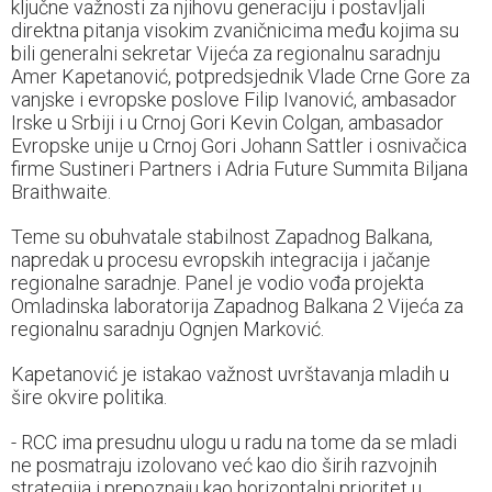
ključne važnosti za njihovu generaciju i postavljali
direktna pitanja visokim zvaničnicima među kojima su
bili generalni sekretar Vijeća za regionalnu saradnju
Amer Kapetanović, potpredsjednik Vlade Crne Gore za
vanjske i evropske poslove Filip Ivanović, ambasador
Irske u Srbiji i u Crnoj Gori Kevin Colgan, ambasador
Evropske unije u Crnoj Gori Johann Sattler i osnivačica
firme Sustineri Partners i Adria Future Summita Biljana
Braithwaite.
Teme su obuhvatale stabilnost Zapadnog Balkana,
napredak u procesu evropskih integracija i jačanje
regionalne saradnje. Panel je vodio vođa projekta
Omladinska laboratorija Zapadnog Balkana 2 Vijeća za
regionalnu saradnju Ognjen Marković.
Kapetanović je istakao važnost uvrštavanja mladih u
šire okvire politika.
- RCC ima presudnu ulogu u radu na tome da se mladi
ne posmatraju izolovano već kao dio širih razvojnih
strategija i prepoznaju kao horizontalni prioritet u