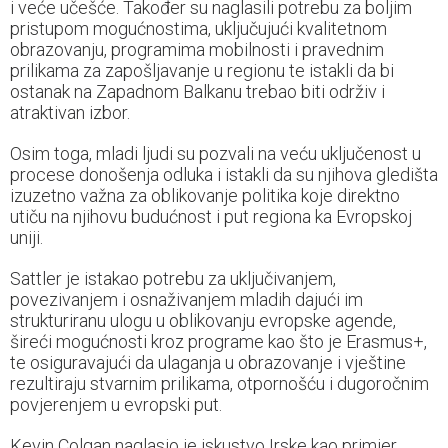
i veće učešće. Također su naglasili potrebu za boljim
pristupom mogućnostima, uključujući kvalitetnom
obrazovanju, programima mobilnosti i pravednim
prilikama za zapošljavanje u regionu te istakli da bi
ostanak na Zapadnom Balkanu trebao biti održiv i
atraktivan izbor.
Osim toga, mladi ljudi su pozvali na veću uključenost u
procese donošenja odluka i istakli da su njihova gledišta
izuzetno važna za oblikovanje politika koje direktno
utiču na njihovu budućnost i put regiona ka Evropskoj
uniji.
Sattler je istakao potrebu za uključivanjem,
povezivanjem i osnaživanjem mladih dajući im
strukturiranu ulogu u oblikovanju evropske agende,
šireći mogućnosti kroz programe kao što je Erasmus+,
te osiguravajući da ulaganja u obrazovanje i vještine
rezultiraju stvarnim prilikama, otpornošću i dugoročnim
povjerenjem u evropski put.
Kevin Colgan naglasio je iskustvo Irske kao primjer