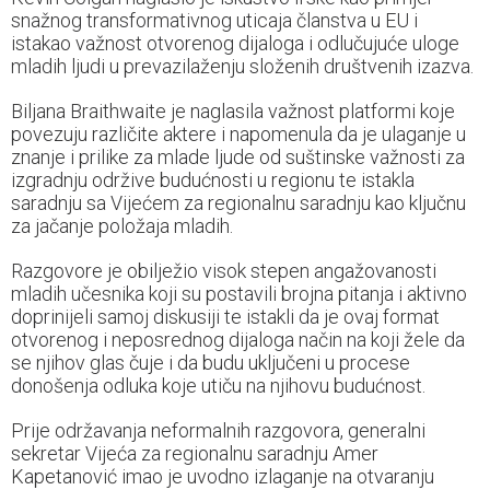
snažnog transformativnog uticaja članstva u EU i
istakao važnost otvorenog dijaloga i odlučujuće uloge
mladih ljudi u prevazilaženju složenih društvenih izazva.
Biljana Braithwaite je naglasila važnost platformi koje
povezuju različite aktere i napomenula da je ulaganje u
znanje i prilike za mlade ljude od suštinske važnosti za
izgradnju održive budućnosti u regionu te istakla
saradnju sa Vijećem za regionalnu saradnju kao ključnu
za jačanje položaja mladih.
Razgovore je obilježio visok stepen angažovanosti
mladih učesnika koji su postavili brojna pitanja i aktivno
doprinijeli samoj diskusiji te istakli da je ovaj format
otvorenog i neposrednog dijaloga način na koji žele da
se njihov glas čuje i da budu uključeni u procese
donošenja odluka koje utiču na njihovu budućnost.
Prije održavanja neformalnih razgovora, generalni
sekretar Vijeća za regionalnu saradnju Amer
Kapetanović imao je uvodno izlaganje na otvaranju