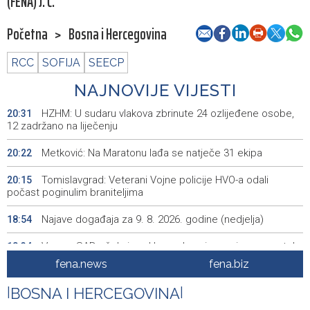
(FENA) J. Č.
Početna
>
Bosna i Hercegovina
RCC
SOFIJA
SEECP
NAJNOVIJE VIJESTI
HZHM: U sudaru vlakova zbrinute 24 ozlijeđene osobe,
20:31
12 zadržano na liječenju
Metković: Na Maratonu lađa se natječe 31 ekipa
20:22
Tomislavgrad: Veterani Vojne policije HVO-a odali
20:15
počast poginulim braniteljima
Najave događaja za 9. 8. 2026. godine (nedjelja)
18:54
Vance: SAD očekuje od Irana da osigura siguran protok
18:34
nafte kroz Hormuški moreuz
fena.news
fena.biz
Iranski šef sigurnosti: Hormuški moreuz će ostati
18:21
|
BOSNA I HERCEGOVINA
|
zatvoren dok SAD ne ispuni zahtjeve Teherana