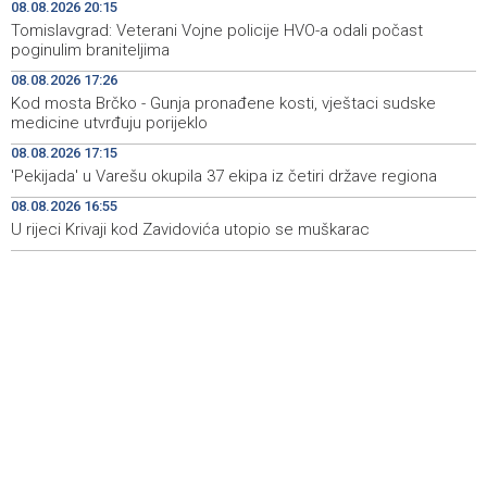
08.08.2026 20:15
Iran 'vrlo blizu' dogovora s Omanom o novoj Hormuškoj
18:09
Tomislavgrad: Veterani Vojne policije HVO-a odali počast
brodskoj ruti
poginulim braniteljima
08.08.2026 17:26
Koncertom Marije Šerifović večeras se zatvara
18:05
Kod mosta Brčko - Gunja pronađene kosti, vještaci sudske
manifestacija 'Dani dijaspore Travnik 2026'
medicine utvrđuju porijeklo
Kod mosta Brčko - Gunja pronađene kosti, vještaci
17:26
08.08.2026 17:15
sudske medicine utvrđuju porijeklo
'Pekijada' u Varešu okupila 37 ekipa iz četiri države regiona
08.08.2026 16:55
'Pekijada' u Varešu okupila 37 ekipa iz četiri države
17:15
regiona
U rijeci Krivaji kod Zavidovića utopio se muškarac