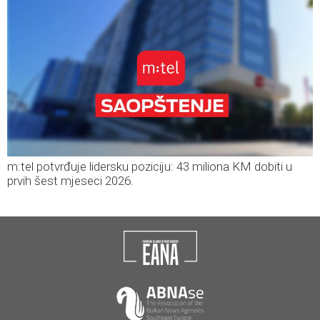
m:tel potvrđuje lidersku poziciju: 43 miliona KM dobiti u
prvih šest mjeseci 2026.