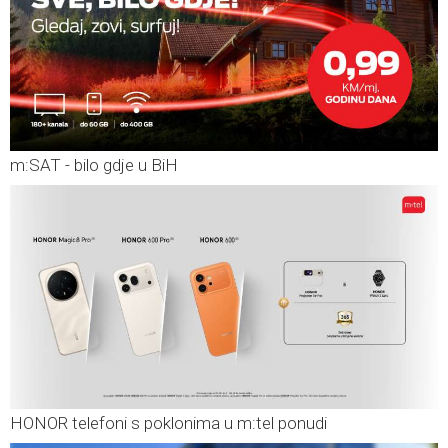
m:SAT - bilo gdje u BiH
HONOR telefoni s poklonima u m:tel ponudi