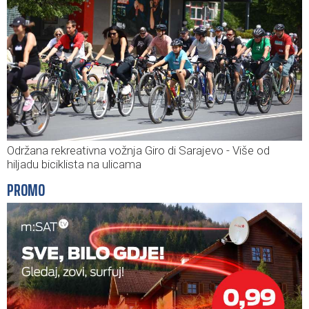
Održana rekreativna vožnja Giro di Sarajevo - Više od
hiljadu biciklista na ulicama
PROMO