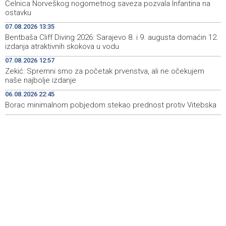
Čelnica Norveškog nogometnog saveza pozvala Infantina na
Rozić: Prolonged droughts and low water levels
14:37
ostavku
threaten Hutovo Blato ecosystem
07.08.2026 13:35
Bentbaša Cliff Diving 2026: Sarajevo 8. i 9. augusta domaćin 12.
Sarajevska berza - Najveći promet ostvaren dionicama
14:37
izdanja atraktivnih skokova u vodu
HM Cementa
07.08.2026 12:57
Federation of BiH launches new system to identify
14:35
Zekić: Spremni smo za početak prvenstva, ali ne očekujem
conservation areas
naše najbolje izdanje
06.08.2026 22:45
U Bosni i Hercegovini sutra promjenljivo i nestabilno
14:16
vrijeme, poslijepodne lokalni pljuskovi
Borac minimalnom pobjedom stekao prednost protiv Vitebska