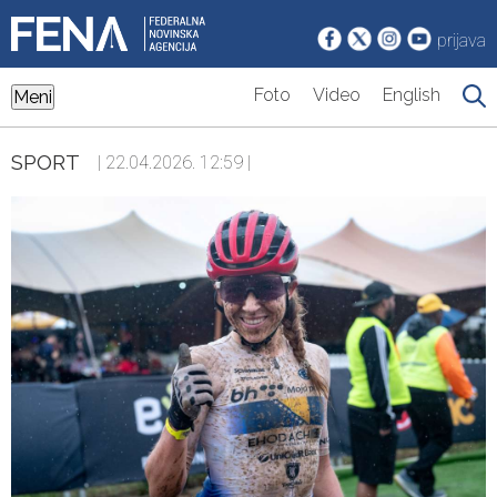
prijava
Foto
Video
English
Meni
SPORT
| 22.04.2026. 12:59 |