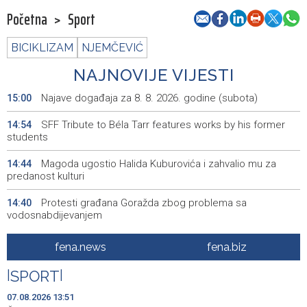
Početna
>
Sport
BICIKLIZAM
NJEMČEVIĆ
NAJNOVIJE VIJESTI
Najave događaja za 8. 8. 2026. godine (subota)
15:00
SFF Tribute to Béla Tarr features works by his former
14:54
students
Magoda ugostio Halida Kuburovića i zahvalio mu za
14:44
predanost kulturi
Protesti građana Goražda zbog problema sa
14:40
vodosnabdijevanjem
Za projekte održivog povratka iz budžeta BPK Goražde
14:39
fena.news
fena.biz
izdvojeno 136.500 KM
|
SPORT
|
Saudijska Arabija, Turska i Pakistan potpisali sporazum o
14:38
zajedničkoj odbrani
07.08.2026 13:51