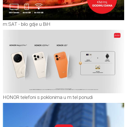
m:SAT - bilo gdje u BiH
HONOR telefoni s poklonima u m:tel ponudi