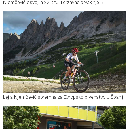
Njemčević osvojila 22. titulu državne prvakinje BiH
Lejla Njemčević spremna za Evropsko prvenstvo u Španiji