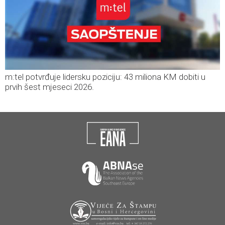
m:tel potvrđuje lidersku poziciju: 43 miliona KM dobiti u
prvih šest mjeseci 2026.