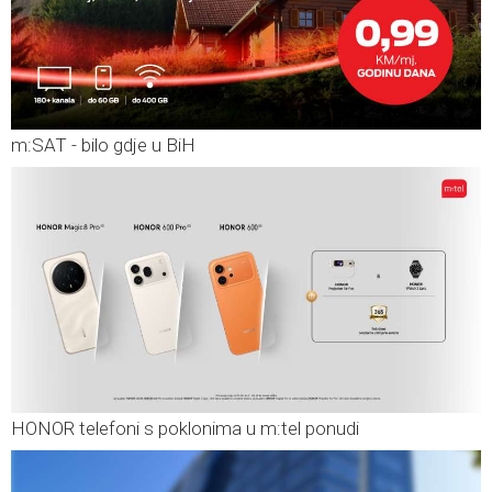
m:SAT - bilo gdje u BiH
HONOR telefoni s poklonima u m:tel ponudi