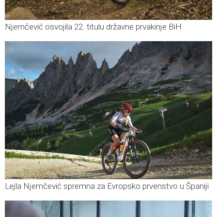
Njemčević osvojila 22. titulu državne prvakinje BiH
Lejla Njemčević spremna za Evropsko prvenstvo u Španiji