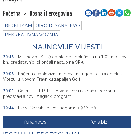
Početna
>
Bosna i Hercegovina
BICIKLIZAM
GIRO DI SARAJEVO
REKREATIVNA VOŽNJA
NAJNOVIJE VIJESTI
Miljanović i Suljić ostale bez polufinala na 100 m pr., svi
20:46
bh. predstavnici okončali nastup na SP-u
Bačena eksplozivna naprava na ugostiteljski objekt u
20:06
Vitezu, u Novom Travniku zapaljen Golf
Galerija ULUPUBiH otvara novu izlagačku sezonu,
20:01
predstavlja novi izlagački program
Faris Dževahirić novi nogometaš Veleža
19:44
Announcement of events for Saturday, 8 August 2026
19:21
fena.news
fena.biz
Rudari Milanovića ubijedili da ode kući, Memčić se već
19:10