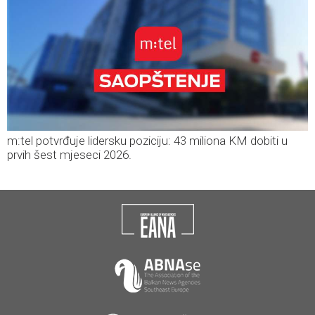
m:tel potvrđuje lidersku poziciju: 43 miliona KM dobiti u
prvih šest mjeseci 2026.