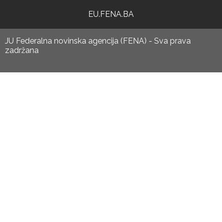
EU.FENA.BA
JU Federalna novinska agencija (FENA) - Sva prava
zadržana