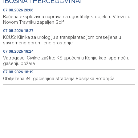
|
BOSNA I HERCEGOVINA
|
ponovo vratio u jamu 'Raspotočje'
07.08.2026 20:06
Sarajevo Film Festival presents Kinoscope and
19:03
Bačena eksplozivna naprava na ugostiteljski objekt u Vitezu, u
Kinoscope Surreal programs
Novom Travniku zapaljen Golf
07.08.2026 18:27
Najave događaja za 8. 8. 2026. godine (subota)
19:00
KCUS: Klinika za urologiju s transplantacijom preseljena u
savremeno opremljene prostorije
Fire breaks out across more than 40 hectares in Grude,
18:58
firefighters and Air Tractors on the ground
07.08.2026 18:24
Vatrogasci Civilne zaštite KS upućeni u Konjic kao ispomoć u
Zelenski doputovao u Beograd, sutra sastanak s
18:55
gašenju požara
Vučićem
07.08.2026 18:19
Obilježena 34. godišnjica stradanja Bošnjaka Botonjića