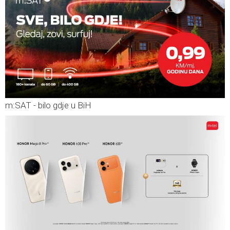
m:SAT - bilo gdje u BiH