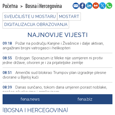
Početna
>
Bosna i Hercegovina
SVEUČILIŠTE U MOSTARU
MOSTART
DIGITALIZACIJA OBRAZOVANJA
NAJNOVIJE VIJESTI
Požar na području Kanjine i Živašnice i dalje aktivan,
09:18
angažirani brojni vatrogasci i helikopteri
Erdogan: Sporazum iz Meke nije usmjeren ni protiv
08:55
jedne države, otvoren je i za prijateljske zemlje
Američki sud blokirao Trumpov plan izgradnje plesne
08:51
dvorane u Bijeloj kući
Danas sunčano, tokom dana umjeren porast noblake,
08:39
praćen pljuskovima i grmljavinom
fena.news
fena.biz
Duge kolone vozila na graničnim prelazim na izlazu iz
08:34
BiH
|
BOSNA I HERCEGOVINA
|