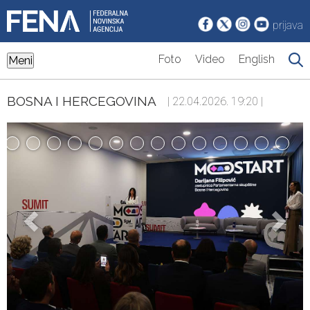
prijava
Foto
Video
English
Meni
BOSNA I HERCEGOVINA
| 22.04.2026. 19:20 |