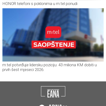
HONOR telefoni s poklonima u m:tel ponudi
m:tel potvrđuje lidersku poziciju: 43 miliona KM dobiti u
prvih šest mjeseci 2026.