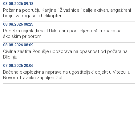
Deset zeničkih rudara četvrtu noć ostali u jami
08:29
08.08.2026 09:18
Raspotočje
Požar na području Kanjine i Živašnice i dalje aktivan, angažirani
brojni vatrogasci i helikopteri
Podrška najmlađima: U Mostaru podijeljeno 50 ruksaka
08:25
08.08.2026 08:25
sa školskim priborom
Podrška najmlađima: U Mostaru podijeljeno 50 ruksaka sa
školskim priborom
Najave događaja za 8. 8. 2026. godine (subota)
08:25
08.08.2026 08:09
Etnofest Didak čuva hercegovačku tradiciju kroz
08:20
Civilna zaštita Posušje upozorava na opasnost od požara na
pjesmu, običaje i gastronomiju
Blidinju
07.08.2026 20:06
Civilna zaštita Posušje upozorava na opasnost od
08:09
požara na Blidinju
Bačena eksplozivna naprava na ugostiteljski objekt u Vitezu, u
Novom Travniku zapaljen Golf