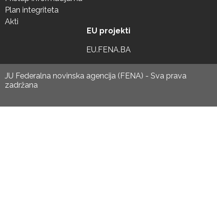
Plan integriteta
Akti
EU projekti
EU.FENA.BA
JU Federalna novinska agencija (FENA) - Sva prava
zadržana