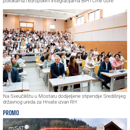
politikama i europskim integracijama BiH i Crne Gore
Na Sveučilištu u Mostaru dodijeljene stipendije Središnjeg
državnog ureda za Hrvate izvan RH
PROMO