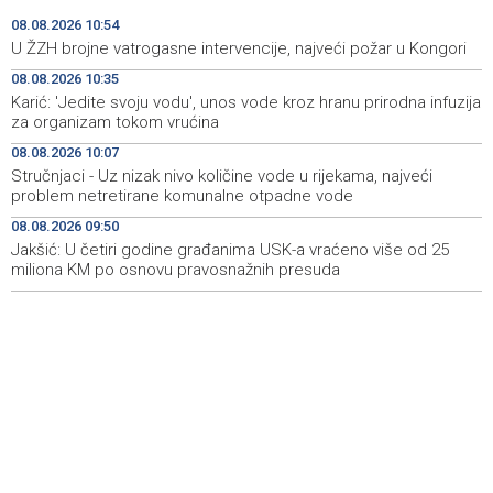
U BiH narednih dana sunčano i vruće, na jugu zemlje
10:05
08.08.2026 10:54
temperatura do 41 stepen
U ŽZH brojne vatrogasne intervencije, najveći požar u Kongori
08.08.2026 10:35
Danas dva susreta nove sezone nogometne WWin lige
10:01
BiH
Karić: 'Jedite svoju vodu', unos vode kroz hranu prirodna infuzija
za organizam tokom vrućina
Jakšić: U četiri godine građanima USK-a vraćeno više od
09:50
08.08.2026 10:07
25 miliona KM po osnovu pravosnažnih presuda
Stručnjaci - Uz nizak nivo količine vode u rijekama, najveći
problem netretirane komunalne otpadne vode
Književno veče sa Admirom i Irmom Husić u Ključu
09:45
08.08.2026 09:50
Jakšić: U četiri godine građanima USK-a vraćeno više od 25
Požar na području Kanjine i Živašnice i dalje aktivan,
09:18
angažirani brojni vatrogasci i helikopteri
miliona KM po osnovu pravosnažnih presuda