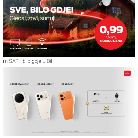
m:SAT - bilo gdje u BiH