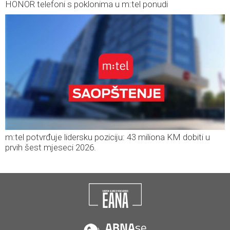
HONOR telefoni s poklonima u m:tel ponudi
m:tel potvrđuje lidersku poziciju: 43 miliona KM dobiti u
prvih šest mjeseci 2026.