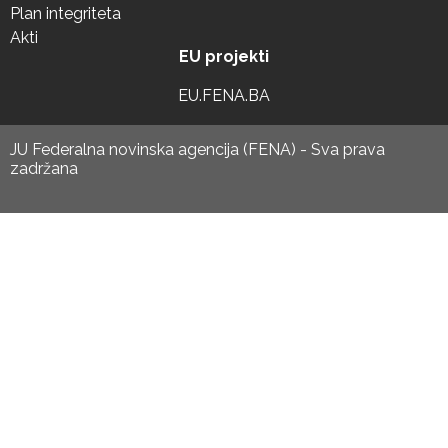
Plan integriteta
Akti
EU projekti
EU.FENA.BA
JU Federalna novinska agencija (FENA) - Sva prava
zadržana