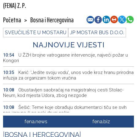
(FENA) Z. P.
Početna
>
Bosna i Hercegovina
SVEUČILIŠTE U MOSTARU
JP MOSTAR BUS D.O.O.
NAJNOVIJE VIJESTI
U ŽZH brojne vatrogasne intervencije, najveći požar u
10:54
Kongori
Karić: 'Jedite svoju vodu', unos vode kroz hranu prirodna
10:35
infuzija za organizam tokom vrućina
Obustavljen saobraćaj na magistralnoj cesti Stolac-
10:08
Neum, kod mjesta Udora, zbog nezgode
Šešić: Teme koje obrađuju dokumentarci tiču se svih
10:08
nas izravno ili na neki drugi način
fena.news
fena.biz
Stručnjaci - Uz nizak nivo količine vode u rijekama,
10:07
najveći problem netretirane komunalne otpadne vode
|
BOSNA I HERCEGOVINA
|