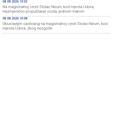
Kod mosta Brčko - Gunja pronađene kosti, vještaci
17:26
08.08.2026 13:02
sudske medicine utvrđuju porijeklo
Na magistralnoj cesti Stolac-Neum, kod mjesta Udora,
naizmjenično propuštanje vozila, jednom trakom
'Pekijada' u Varešu okupila 37 ekipa iz četiri države
17:15
08.08.2026 10:08
regiona
Obustavljen saobraćaj na magistralnoj cesti Stolac-Neum, kod
mjesta Udora, zbog nezgode