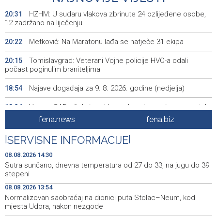
HZHM: U sudaru vlakova zbrinute 24 ozlijeđene osobe,
20:31
12 zadržano na liječenju
Metković: Na Maratonu lađa se natječe 31 ekipa
20:22
Tomislavgrad: Veterani Vojne policije HVO-a odali
20:15
počast poginulim braniteljima
Najave događaja za 9. 8. 2026. godine (nedjelja)
18:54
Vance: SAD očekuje od Irana da osigura siguran protok
18:34
nafte kroz Hormuški moreuz
fena.news
fena.biz
Iranski šef sigurnosti: Hormuški moreuz će ostati
18:21
|
SERVISNE INFORMACIJE
|
zatvoren dok SAD ne ispuni zahtjeve Teherana
08.08.2026 14:30
Iran 'vrlo blizu' dogovora s Omanom o novoj Hormuškoj
18:09
Sutra sunčano, dnevna temperatura od 27 do 33, na jugu do 39
brodskoj ruti
stepeni
08.08.2026 13:54
Koncertom Marije Šerifović večeras se zatvara
18:05
Normalizovan saobraćaj na dionici puta Stolac–Neum, kod
manifestacija 'Dani dijaspore Travnik 2026'
mjesta Udora, nakon nezgode