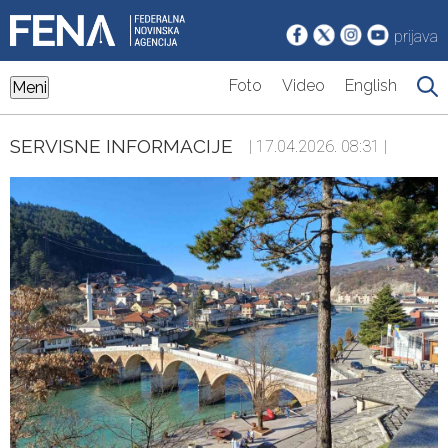
prijava
Foto
Video
English
Meni
SERVISNE INFORMACIJE
| 17.04.2026. 08:31 |