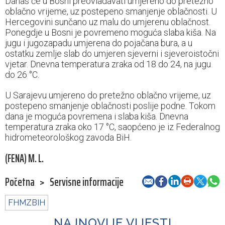
Danas će u Bosni preovladavati umjereno do pretežno
oblačno vrijeme, uz postepeno smanjenje oblačnosti. U
Hercegovini sunčano uz malu do umjerenu oblačnost.
Ponegdje u Bosni je povremeno moguća slaba kiša. Na
jugu i jugozapadu umjerena do pojačana bura, a u
ostatku zemlje slab do umjeren sjeverni i sjeveroistočni
vjetar. Dnevna temperatura zraka od 18 do 24, na jugu
do 26 °C.
U Sarajevu umjereno do pretežno oblačno vrijeme, uz
postepeno smanjenje oblačnosti poslije podne. Tokom
dana je moguća povremena i slaba kiša. Dnevna
temperatura zraka oko 17 °C, saopćeno je iz Federalnog
hidrometeorološkog zavoda BiH.
(FENA) M. L.
Početna
>
Servisne informacije
FHMZBIH
NAJNOVIJE VIJESTI