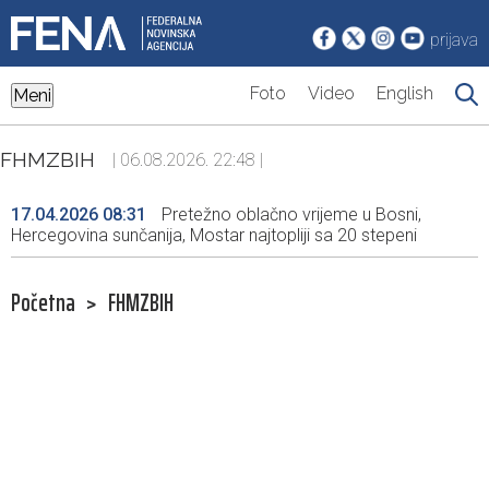
prijava
Foto
Video
English
Meni
FHMZBIH
| 06.08.2026. 22:48 |
17.04.2026 08:31
Pretežno oblačno vrijeme u Bosni,
Hercegovina sunčanija, Mostar najtopliji sa 20 stepeni
Početna
>
FHMZBIH