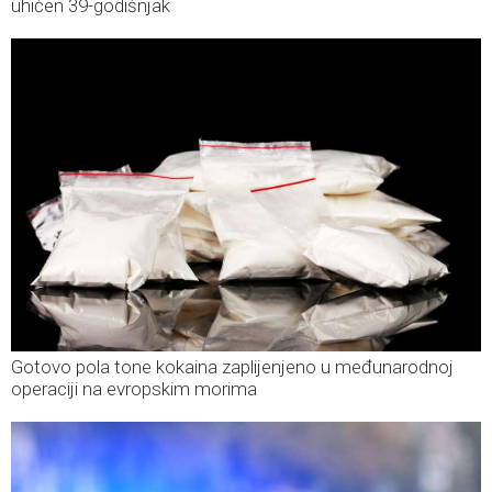
uhićen 39-godišnjak
Gotovo pola tone kokaina zaplijenjeno u međunarodnoj
operaciji na evropskim morima