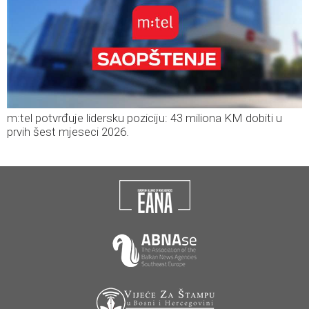
m:tel potvrđuje lidersku poziciju: 43 miliona KM dobiti u
prvih šest mjeseci 2026.