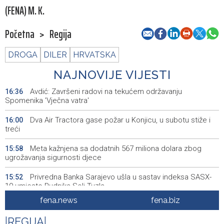
(FENA) M. K.
Početna
>
Regija
DROGA
DILER
HRVATSKA
NAJNOVIJE VIJESTI
Avdić: Završeni radovi na tekućem održavanju
16:36
Spomenika 'Vječna vatra'
Dva Air Tractora gase požar u Konjicu, u subotu stiže i
16:00
treći
Meta kažnjena sa dodatnih 567 miliona dolara zbog
15:58
ugrožavanja sigurnosti djece
Privredna Banka Sarajevo ušla u sastav indeksa SASX-
15:52
10 umjesto Rudnika Soli Tuzla
fena.news
fena.biz
Oko 150 izlagača stiže u Gradačac na 53. Međunarodni
15:46
sajam šljive
|
REGIJA
|