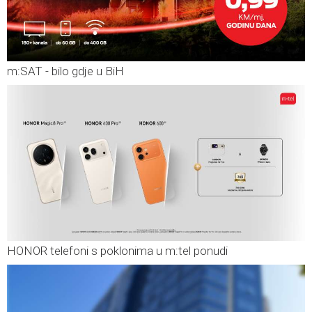
m:SAT - bilo gdje u BiH
HONOR telefoni s poklonima u m:tel ponudi