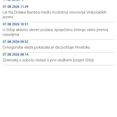
Španija postavila ultimatum Italiji da ukine granične
15:44
07.08.2026 11:39
kontrole
Lik fra Didaka Buntića među motivima otvorenja Vinkovačkih
jeseni
Goražde residents protest over repeated water
15:42
07.08.2026 10:31
outages
U Srbiji aktivno devet požara, spriječeno širenje vatre prema
naseljima
Dani dijaspore Travnik 2026: Održan susret
15:31
gospodarstvenika
07.08.2026 09:32
Crnogorska vlada pokazala je da poštuje Hrvatsku
Priopćenje za javnost Naše stranke Mostar
15:27
07.08.2026 08:14
Zelenskij u subotu dolazi u prvi službeni posjet Srbiji
Na Sarajevskoj berzi sedmični promet 993.831 KM
15:25