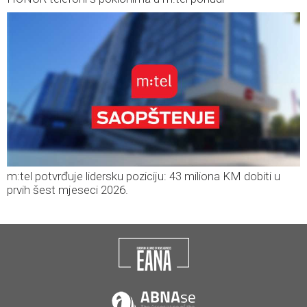
m:tel potvrđuje lidersku poziciju: 43 miliona KM dobiti u
prvih šest mjeseci 2026.