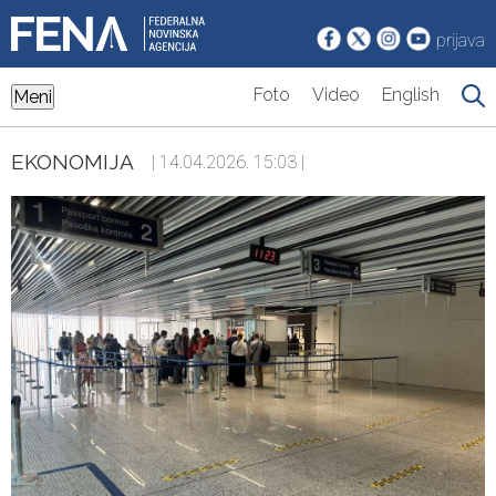
prijava
Foto
Video
English
Meni
EKONOMIJA
| 14.04.2026. 15:03 |