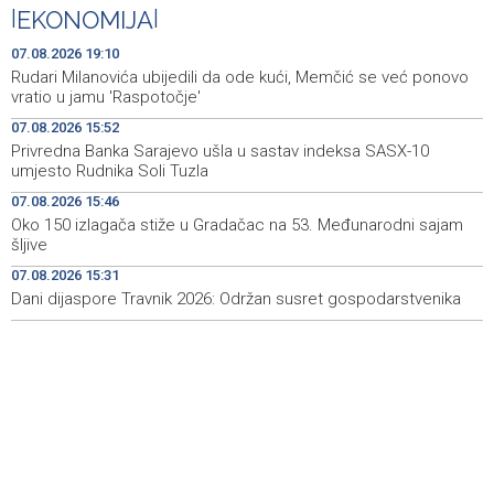
predstavlja novi izlagački program
|
EKONOMIJA
|
Faris Dževahirić novi nogometaš Veleža
19:44
07.08.2026 19:10
Rudari Milanovića ubijedili da ode kući, Memčić se već ponovo
Announcement of events for Saturday, 8 August 2026
19:21
vratio u jamu 'Raspotočje'
07.08.2026 15:52
Rudari Milanovića ubijedili da ode kući, Memčić se već
19:10
Privredna Banka Sarajevo ušla u sastav indeksa SASX-10
ponovo vratio u jamu 'Raspotočje'
umjesto Rudnika Soli Tuzla
Sarajevo Film Festival presents Kinoscope and
19:03
07.08.2026 15:46
Kinoscope Surreal programs
Oko 150 izlagača stiže u Gradačac na 53. Međunarodni sajam
šljive
Najave događaja za 8. 8. 2026. godine (subota)
19:00
07.08.2026 15:31
Dani dijaspore Travnik 2026: Održan susret gospodarstvenika