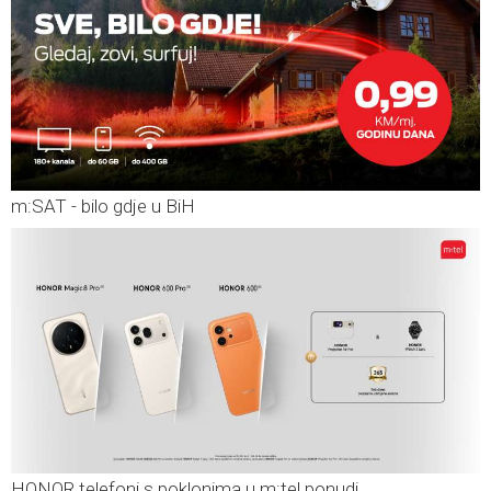
m:SAT - bilo gdje u BiH
HONOR telefoni s poklonima u m:tel ponudi