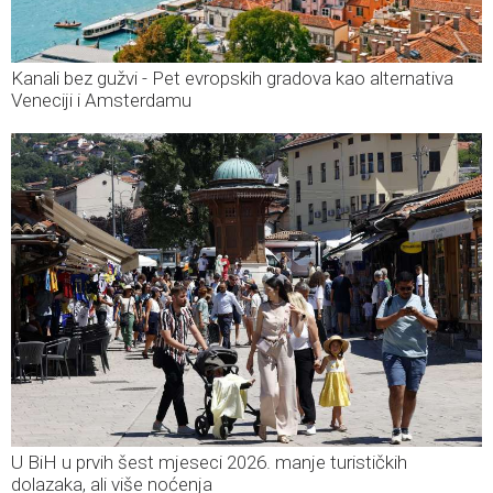
Kanali bez gužvi - Pet evropskih gradova kao alternativa
Veneciji i Amsterdamu
U BiH u prvih šest mjeseci 2026. manje turističkih
dolazaka, ali više noćenja