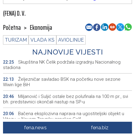
(FENA) D. V.
Početna
>
Ekonomija
TURIZAM
VLADA KS
AVIOLINIJE
NAJNOVIJE VIJESTI
Skupština NK Čelik podržala izgradnju Nacionalnog
22:25
stadiona
Željezničar savladao BSK na početku nove sezone
22:13
Wwin lige BiH
Miljanović i Suljić ostale bez polufinala na 100 m pr., svi
20:46
bh. predstavnici okončali nastup na SP-u
Bačena eksplozivna naprava na ugostiteljski objekt u
20:06
Vitezu, u Novom Travniku zapaljen Golf
fena.news
fena.biz
Galerija ULUPUBiH otvara novu izlagačku sezonu,
20:01