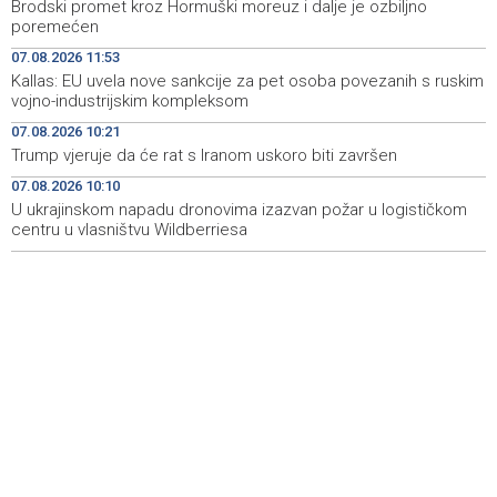
Brodski promet kroz Hormuški moreuz i dalje je ozbiljno
poremećen
Saopćenje za javnost Republikanci BiH
12:39
07.08.2026 11:53
Kallas: EU uvela nove sankcije za pet osoba povezanih s ruskim
Investicije u BiH u 2025. porasle za 5,36 posto, na 9,44
12:32
vojno-industrijskim kompleksom
milijarde KM
07.08.2026 10:21
Dvojici rudara pozlilo u jami Raspotočje, jedan prebačen
12:30
Trump vjeruje da će rat s Iranom uskoro biti završen
u bolnicu
07.08.2026 10:10
U ukrajinskom napadu dronovima izazvan požar u logističkom
Rozić: Dugotrajne suše i niski vodostaji ugrožavaju
12:25
ekosustav Hutova blata
centru u vlasništvu Wildberriesa