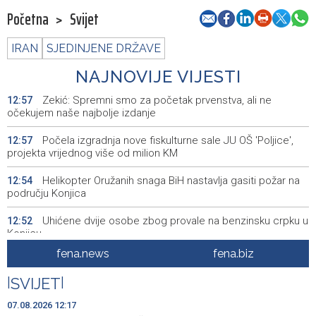
Početna
>
Svijet
IRAN
SJEDINJENE DRŽAVE
NAJNOVIJE VIJESTI
Zekić: Spremni smo za početak prvenstva, ali ne
12:57
očekujem naše najbolje izdanje
Počela izgradnja nove fiskulturne sale JU OŠ 'Poljice',
12:57
projekta vrijednog više od milion KM
Helikopter Oružanih snaga BiH nastavlja gasiti požar na
12:54
području Konjica
Uhićene dvije osobe zbog provale na benzinsku crpku u
12:52
Konjicu
fena.news
fena.biz
U BiH u prvih šest mjeseci 2026. manje turističkih
12:47
dolazaka, ali više noćenja
|
SVIJET
|
Two of 11 protesting Zenica miners forced to leave pit
12:39
07.08.2026 12:17
due to health problems