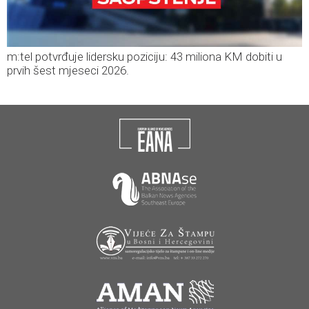
m:tel potvrđuje lidersku poziciju: 43 miliona KM dobiti u
prvih šest mjeseci 2026.