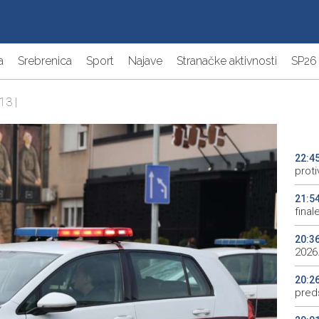
a
Srebrenica
Sport
Najave
Stranačke aktivnosti
SP26
13 |
22:4
proti
21:5
final
20:3
2026.
20:2
preds