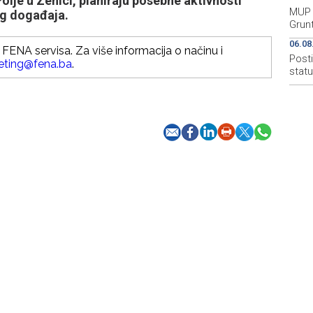
olje u Zenici, planiraju posebne aktivnosti
MUP 
og događaja.
Grun
06.08
FENA servisa. Za više informacija o načinu i
Post
eting@fena.ba
.
stat