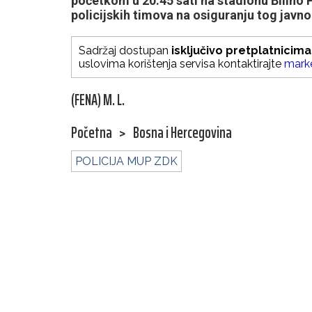
početkom u 20.45 sati na stadionu Bilino P
policijskih timova na osiguranju tog javn
Sadržaj dostupan
isključivo pretplatnicima
uslovima korištenja servisa kontaktirajte
mark
(FENA) M. L.
Početna
>
Bosna i Hercegovina
POLICIJA MUP ZDK