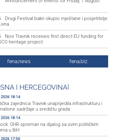
Announcement of events for Friday, 7 August
1
Drugi Festival bakri okupio mještane i posjetitelje
5
Livna
Novi Travnik receives first direct EU funding for
5
CO heritage project
Crishock: OHR maintains an open dialogue with
3
olitical stakeholders in BiH
fena.news
fena.biz
Velika nagrada Britanije ostaje u MotoGP
2
ndaru do 2028. godine
SNA I HERCEGOVINA
|
Španska krajnja ljevica i desnica ujedinjene protiv
9
ka kao suorganizatora SP 2030.
.2026 18:14
tička zajednica Travnik unaprijedila infrastrukturu i
mativne sadržaje u središtu grada
.2026 18:14
hock: OHR spreman na dijalog sa svim političkim
rima u BiH
.2026 17:50