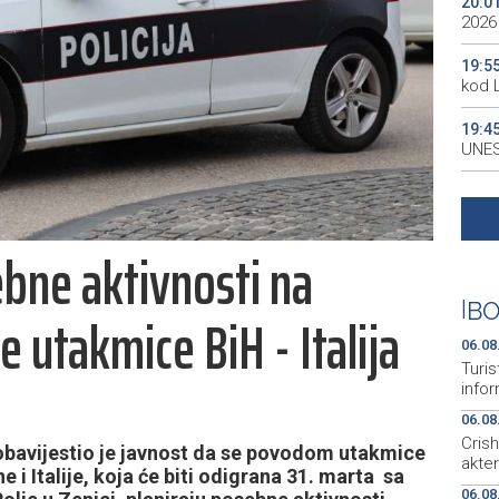
20:0
2026
19:5
kod 
19:4
UNES
19:3
all p
bne aktivnosti na
19:3
kale
|
BO
utakmice BiH - Italija
19:2
Maro
06.08
Turis
infor
06.08
Cris
bavijestio je javnost da se povodom utakmice
akte
i Italije, koja će biti odigrana 31. marta sa
06.08