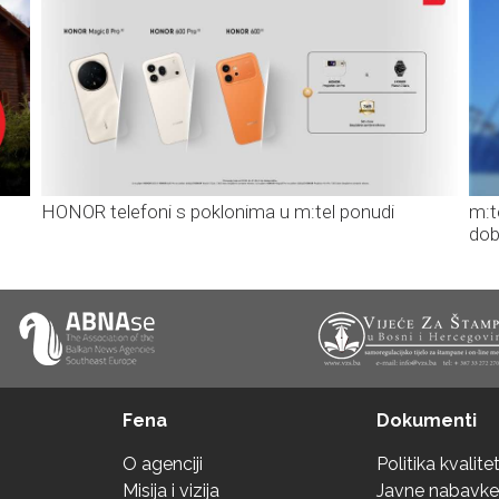
HONOR telefoni s poklonima u m:tel ponudi
m:t
dob
Fena
Dokumenti
O agenciji
Politika kvalite
Misija i vizija
Javne nabavke