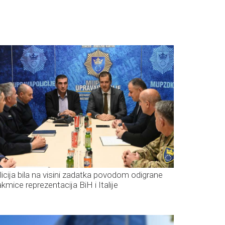
licija bila na visini zadatka povodom odigrane
akmice reprezentacija BiH i Italije