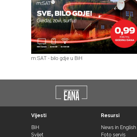
m:SAT - bilo gdje u BiH
Vijesti
Resursi
BiH
News in English
Svijet
Foto servis