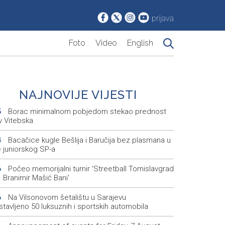
prijava
Foto
Video
English
NAJNOVIJE VIJESTI
Borac minimalnom pobjedom stekao prednost
5
v Vitebska
Bacačice kugle Bešlija i Baručija bez plasmana u
4
e juniorskog SP-a
Počeo memorijalni turnir 'Streetball Tomislavgrad
6
 Branimir Mašić Bani'
Na Vilsonovom šetalištu u Sarajevu
6
tavljeno 50 luksuznih i sportskih automobila