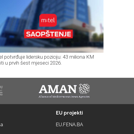
el potvrđuje lidersku poziciju: 43 miliona KM
iti u prvih šest mjeseci 2026.
EU projekti
ta
EU.FENA.BA