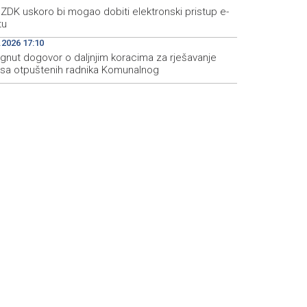
ZDK uskoro bi mogao dobiti elektronski pristup e-
tu
.2026 17:10
ignut dogovor o daljnjim koracima za rješavanje
usa otpuštenih radnika Komunalnog