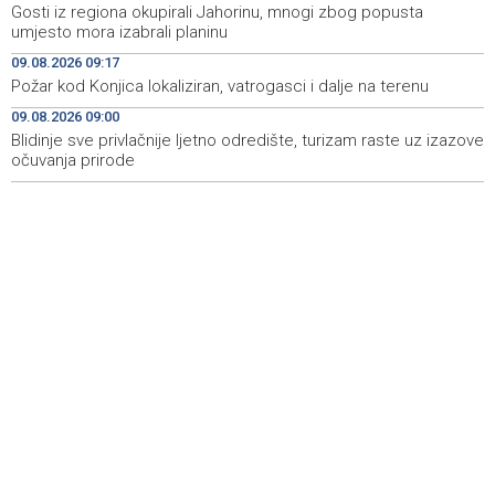
Gosti iz regiona okupirali Jahorinu, mnogi zbog popusta
Blidinje sve privlačnije ljetno odredište, turizam raste uz
09:00
umjesto mora izabrali planinu
izazove očuvanja prirode
09.08.2026 09:17
Najave događaja za 9. 8. 2026. godine (nedjelja)
08:55
Požar kod Konjica lokaliziran, vatrogasci i dalje na terenu
09.08.2026 09:00
Nova slikovnica Anite Lovrić djecu kroz ilustracije uvodi
08:30
u radosna otajstva krunice
Blidinje sve privlačnije ljetno odredište, turizam raste uz izazove
očuvanja prirode