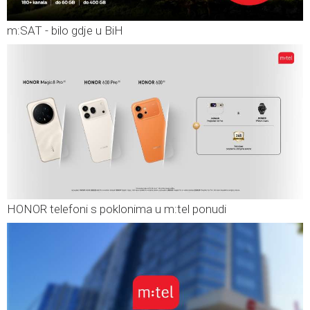
m:SAT - bilo gdje u BiH
HONOR telefoni s poklonima u m:tel ponudi