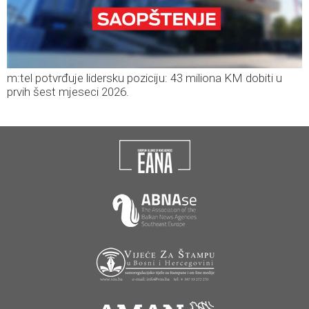
m:tel potvrđuje lidersku poziciju: 43 miliona KM dobiti u
prvih šest mjeseci 2026.