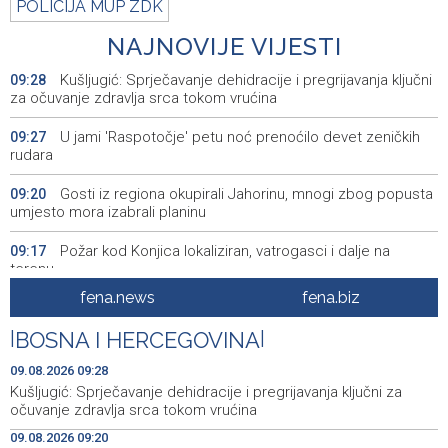
POLICIJA MUP ZDK
NAJNOVIJE VIJESTI
Kušljugić: Sprječavanje dehidracije i pregrijavanja ključni
09:28
za očuvanje zdravlja srca tokom vrućina
U jami 'Raspotočje' petu noć prenoćilo devet zeničkih
09:27
rudara
Gosti iz regiona okupirali Jahorinu, mnogi zbog popusta
09:20
umjesto mora izabrali planinu
Požar kod Konjica lokaliziran, vatrogasci i dalje na
09:17
terenu
fena.news
fena.biz
U Stupama održan prvi „Gastro Livno“: Više od 20 jela
09:09
predstavilo raznolikost livanjske gastronomije
|
BOSNA I HERCEGOVINA
|
Pretežno sunčano jutro u BiH, u Mostaru 29 stepeni
09:05
09.08.2026 09:28
Kušljugić: Sprječavanje dehidracije i pregrijavanja ključni za
Od ranih jutarnjih sati duge kolone putničkih vozila na
09:01
očuvanje zdravlja srca tokom vrućina
pojedinim graničnim prelazima
09.08.2026 09:20