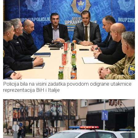
Policija bila na visini zadatka povodom odigrane utakmice
reprezentacija BiH i Italije