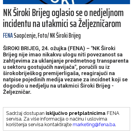
NK Široki Brijeg oglasio se o nedjeljnom
incidentu na utakmici sa Željezničarom
FENA
Saopćenje, Foto/ NK Široki Brijeg
ŠIROKI BRIJEG, 24. ožujka (FENA) – "NK Široki
Brijeg nije imao nikakvu ulogu niti povezanost sa
zahtjevima za uklanjanje predmetnog transparenta
u sektoru gostujućih navijača", poručili su iz
širokobriješkog premijerligaša, reagirajući na
natpise pojedinih medija vezane za incidnet koji se
dogodio u nedjelju na utakmici Široki Brijeg -
Željezničar.
Sadržaj dostupan
isključivo pretplatnicima
FENA
servisa. Za više informacija o načinu i uslovima
korištenja servisa kontaktirajte
marketing@fena.ba
.