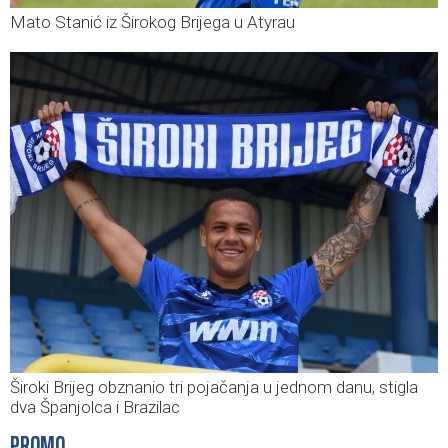
Mato Stanić iz Širokog Brijega u Atyrau
Široki Brijeg obznanio tri pojačanja u jednom danu, stigla
dva Španjolca i Brazilac
PROMO