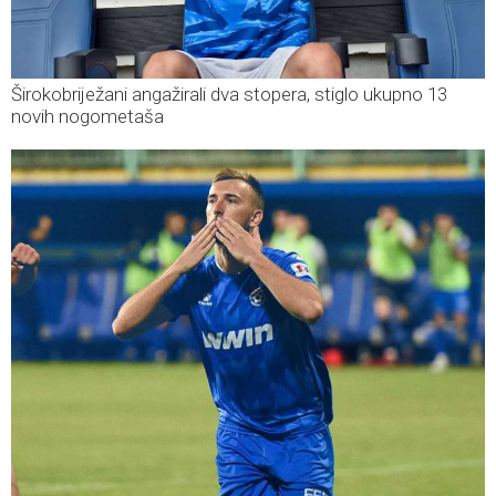
Širokobriježani angažirali dva stopera, stiglo ukupno 13
novih nogometaša