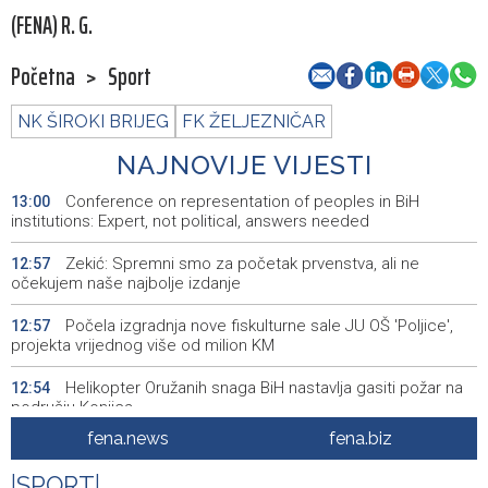
(FENA) R. G.
Početna
>
Sport
NK ŠIROKI BRIJEG
FK ŽELJEZNIČAR
NAJNOVIJE VIJESTI
Conference on representation of peoples in BiH
13:00
institutions: Expert, not political, answers needed
Zekić: Spremni smo za početak prvenstva, ali ne
12:57
očekujem naše najbolje izdanje
Počela izgradnja nove fiskulturne sale JU OŠ 'Poljice',
12:57
projekta vrijednog više od milion KM
Helikopter Oružanih snaga BiH nastavlja gasiti požar na
12:54
području Konjica
fena.news
fena.biz
Uhićene dvije osobe zbog provale na benzinsku crpku u
12:52
Konjicu
|
SPORT
|