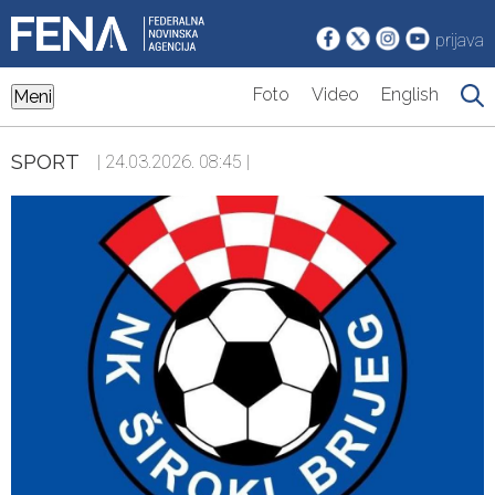
prijava
Foto
Video
English
Meni
SPORT
| 24.03.2026. 08:45 |