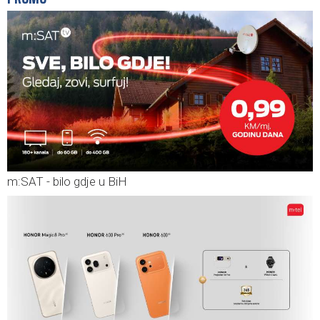
m:SAT - bilo gdje u BiH