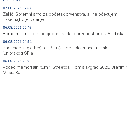
U BiH u prvih šest mjeseci 2026. manje turističkih
12:47
07.08.2026 12:57
dolazaka, ali više noćenja
Zekić: Spremni smo za početak prvenstva, ali ne očekujem
naše najbolje izdanje
Two of 11 protesting Zenica miners forced to leave pit
12:39
06.08.2026 22:45
due to health problems
Borac minimalnom pobjedom stekao prednost protiv Vitebska
Saopćenje za javnost Republikanci BiH
12:39
06.08.2026 21:54
Bacačice kugle Bešlija i Baručija bez plasmana u finale
Investicije u BiH u 2025. porasle za 5,36 posto, na 9,44
12:32
juniorskog SP-a
milijarde KM
06.08.2026 20:36
Počeo memorijalni turnir 'Streetball Tomislavgrad 2026. Branimir
Dvojici rudara pozlilo u jami Raspotočje, jedan prebačen
12:30
u bolnicu
Mašić Bani'