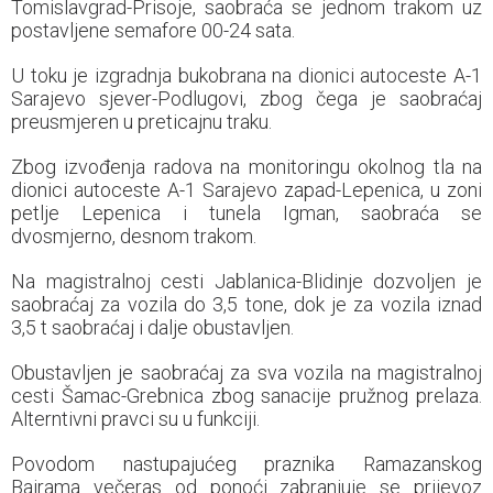
Tomislavgrad-Prisoje, saobraća se jednom trakom uz
postavljene semafore 00-24 sata.
U toku je izgradnja bukobrana na dionici autoceste A-1
Sarajevo sjever-Podlugovi, zbog čega je saobraćaj
preusmjeren u preticajnu traku.
Zbog izvođenja radova na monitoringu okolnog tla na
dionici autoceste A-1 Sarajevo zapad-Lepenica, u zoni
petlje Lepenica i tunela Igman, saobraća se
dvosmjerno, desnom trakom.
Na magistralnoj cesti Jablanica-Blidinje dozvoljen je
saobraćaj za vozila do 3,5 tone, dok je za vozila iznad
3,5 t saobraćaj i dalje obustavljen.
Obustavljen je saobraćaj za sva vozila na magistralnoj
cesti Šamac-Grebnica zbog sanacije pružnog prelaza.
Alterntivni pravci su u funkciji.
Povodom nastupajućeg praznika Ramazanskog
Bajrama večeras od ponoći zabranjuje se prijevoz