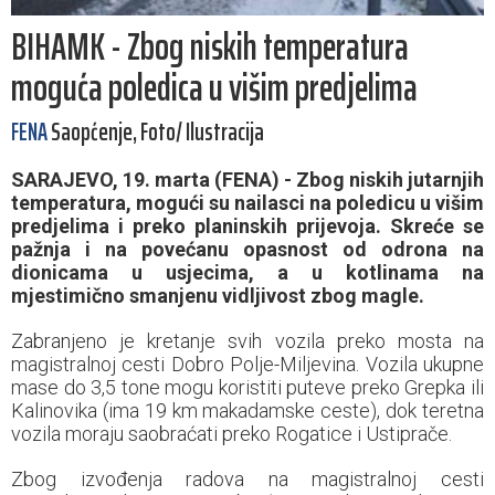
BIHAMK - Zbog niskih temperatura
moguća poledica u višim predjelima
FENA
Saopćenje, Foto/ Ilustracija
SARAJEVO, 19. marta (FENA) - Zbog niskih jutarnjih
temperatura, mogući su nailasci na poledicu u višim
predjelima i preko planinskih prijevoja. Skreće se
pažnja i na povećanu opasnost od odrona na
dionicama u usjecima, a u kotlinama na
mjestimično smanjenu vidljivost zbog magle.
Zabranjeno je kretanje svih vozila preko mosta na
magistralnoj cesti Dobro Polje-Miljevina. Vozila ukupne
mase do 3,5 tone mogu koristiti puteve preko Grepka ili
Kalinovika (ima 19 km makadamske ceste), dok teretna
vozila moraju saobraćati preko Rogatice i Ustiprače.
Zbog izvođenja radova na magistralnoj cesti