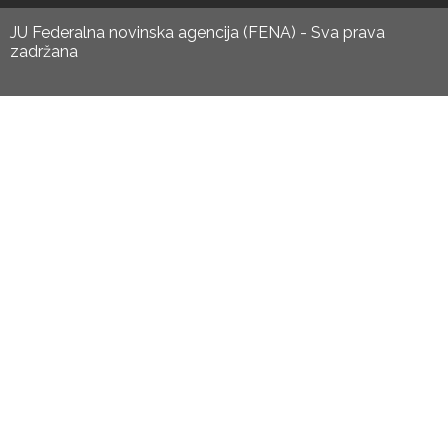
JU Federalna novinska agencija (FENA) - Sva prava
zadržana