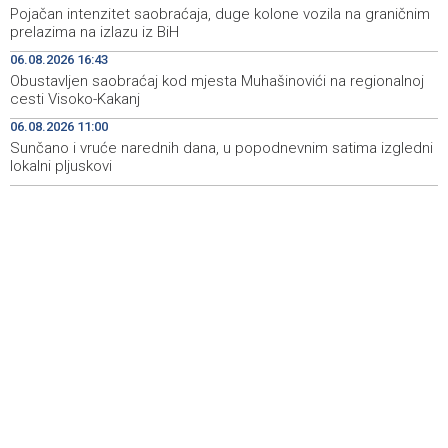
Pojačan intenzitet saobraćaja, duge kolone vozila na graničnim
prelazima na izlazu iz BiH
Sarajevo marks 20 years of International Summer
11:59
School with focus on global justice challenges
06.08.2026 16:43
Obustavljen saobraćaj kod mjesta Muhašinovići na regionalnoj
Kallas: EU uvela nove sankcije za pet osoba povezanih s
11:53
cesti Visoko-Kakanj
ruskim vojno-industrijskim kompleksom
06.08.2026 11:00
Sunčano i vruće narednih dana, u popodnevnim satima izgledni
Niz požara u ŽZH, na području Gruda vatra prijetila
11:44
stambenim objektima
lokalni pljuskovi