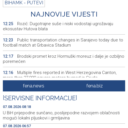
BIHAMK - PUTEVI
NAJNOVIJE VIJESTI
Rozić: Dugotrajne suše i niski vodostaji ugrožavaju
12:25
ekosustav Hutova blata
Public transportation changes in Sarajevo today due to
12:23
football match at Grbavica Stadium
Brodski promet kroz Hormuški moreuz i dalje je ozbiljno
12:17
poremećen
Multiple fires reported in West Herzegovina Canton,
12:16
more than 27,000 square meters burned in Grude
fena.news
fena.biz
Best Photo contest to capture memorable moments of
12:13
the 32nd Sarajevo Film Festival
|
SERVISNE INFORMACIJE
|
Izmjene trolejbuskog saobraćaja zbog utakmice na
12:06
07.08.2026 08:18
Grbavici
U BiH prijepodne sunčano, poslijepodne razvojem oblačnosti
mogući lokalni pljuskovi i grmljavina
Konferencija o zastupljenosti naroda u institucijama BiH
12:04
07.08.2026 06:57
- Potrebni stručni, a ne politički odgovori (VIDEO)