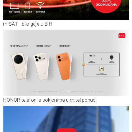
m:SAT - bilo gdje u BiH
HONOR telefoni s poklonima u m:tel ponudi