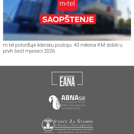
m:tel potvrđuje lidersku poziciju: 43 miliona KM dobiti u
prvih šest mjeseci 2026.