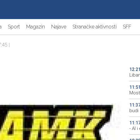
a
Sport
Magazin
Najave
Stranačke aktivnosti
SFF
:45 |
12:2
Liba
11:5
Most
11:3
budi 
11:1
- AI 