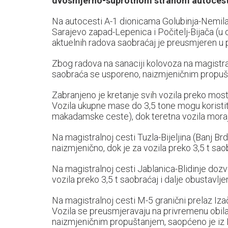
dvosmjerno-suprotnom stranom autocest
Na autocesti A-1 dionicama Golubinja-Nemila 
Sarajevo zapad-Lepenica i Počitelj-Bijača (
aktuelnih radova saobraćaj je preusmjeren u p
Zbog radova na sanaciji kolovoza na magistra
saobraća se usporeno, naizmjeničnim propuš
Zabranjeno je kretanje svih vozila preko most
Vozila ukupne mase do 3,5 tone mogu koristit
makadamske ceste), dok teretna vozila moraj
Na magistralnoj cesti Tuzla-Bijeljina (Banj Br
naizmjenično, dok je za vozila preko 3,5 t saob
Na magistralnoj cesti Jablanica-Blidinje dozvo
vozila preko 3,5 t saobraćaj i dalje obustavlje
Na magistralnoj cesti M-5 granični prelaz Iza
Vozila se preusmjeravaju na privremenu obilaz
naizmjeničnim propuštanjem, saopćeno je iz