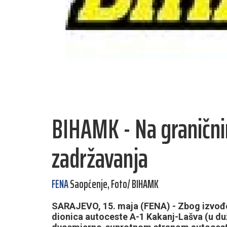
BIHAMK - Na graničn
zadržavanja
FENA
Saopćenje, Foto/ BIHAMK
SARAJEVO, 15. maja (FENA) - Zbog izvođen
dionica autoceste A-1 Kakanj-Lašva (u duž