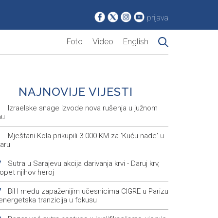
prijava
Foto
Video
English
NAJNOVIJE VIJESTI
Izraelske snage izvode nova rušenja u južnom
1
nu
Mještani Kola prikupili 3.000 KM za 'Kuću nade' u
1
aru
Sutra u Sarajevu akcija darivanja krvi - Daruj krv,
7
opet njihov heroj
BiH među zapaženijim učesnicima CIGRE u Parizu
7
i energetska tranzicija u fokusu