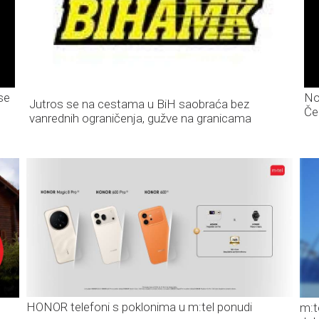
se
No
Jutros se na cestama u BiH saobraća bez
Če
vanrednih ograničenja, gužve na granicama
HONOR telefoni s poklonima u m:tel ponudi
m:t