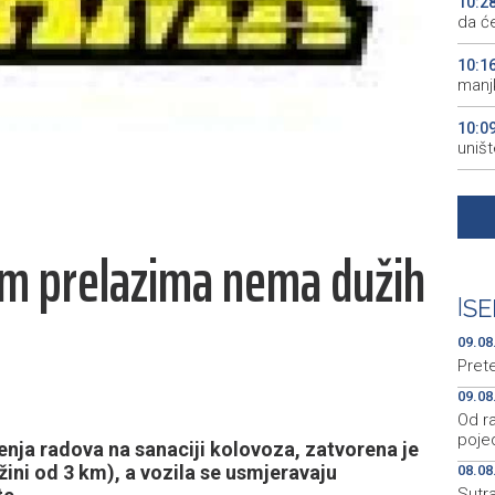
10:2
da će
10:1
manjk
10:0
uništ
10:0
Pirot
im prelazima nema dužih
09:2
ključ
|
SE
09:2
zenič
09.08
Pret
09.08
Od ra
poje
ja radova na sanaciji kolovoza, zatvorena je
ini od 3 km), a vozila se usmjeravaju
08.08
Sutr