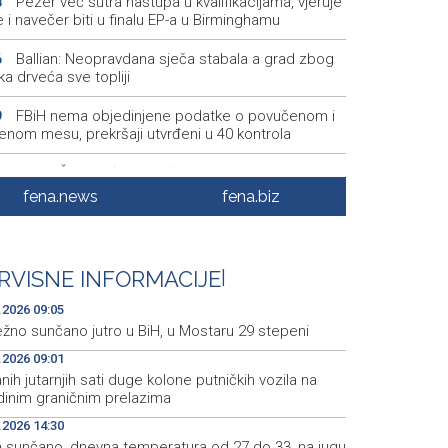
Pezer već sutra nastupa u kvalifikacijama, vjeruje
8
 i navečer biti u finalu EP-a u Birminghamu
Ballian: Neopravdana sječa stabala a grad zbog
6
a drveća sve topliji
FBiH nema objedinjene podatke o povučenom i
9
enom mesu, prekršaji utvrđeni u 40 kontrola
Marija Šerifović pred više hiljada posjetitelja na
3
i zatvorila 'Dane dijaspore 2026' u Travniku
fena.news
fena.biz
Kušljugić: Sprječavanje dehidracije i pregrijavanja
8
ni za očuvanje zdravlja srca tokom vrućina
RVISNE INFORMACIJE
|
U jami 'Raspotočje' petu noć prenoćilo devet
7
kih rudara
.2026 09:05
ežno sunčano jutro u BiH, u Mostaru 29 stepeni
.2026 09:01
nih jutarnjih sati duge kolone putničkih vozila na
dinim graničnim prelazima
.2026 14:30
a sunčano, dnevna temperatura od 27 do 33, na jugu