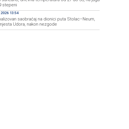
9 stepeni
.2026 13:54
alizovan saobraćaj na dionici puta Stolac–Neum,
mjesta Udora, nakon nezgode