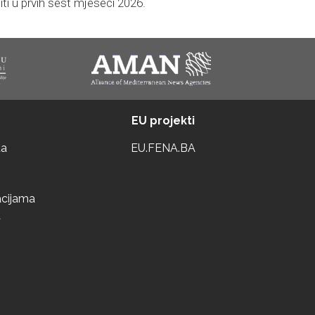
iti u prvih šest mjeseci 2026.
EU projekti
ta
EU.FENA.BA
acijama
a