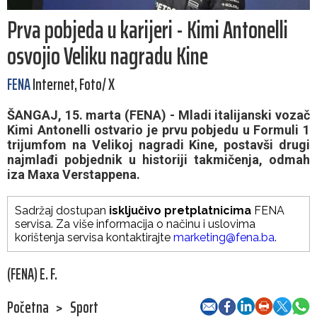
Prva pobjeda u karijeri - Kimi Antonelli
osvojio Veliku nagradu Kine
FENA
Internet, Foto/ X
ŠANGAJ, 15. marta (FENA) - Mladi italijanski vozač
Kimi Antonelli ostvario je prvu pobjedu u Formuli 1
trijumfom na Velikoj nagradi Kine, postavši drugi
najmlađi pobjednik u historiji takmičenja, odmah
iza Maxa Verstappena.
Sadržaj dostupan
isključivo pretplatnicima
FENA
servisa. Za više informacija o načinu i uslovima
korištenja servisa kontaktirajte
marketing@fena.ba
.
(FENA) E. F.
Početna
>
Sport