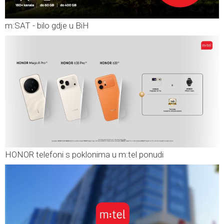
m:SAT - bilo gdje u BiH
HONOR telefoni s poklonima u m:tel ponudi