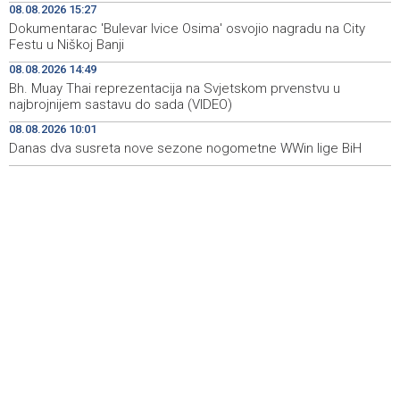
08.08.2026 15:27
Koncertom Marije Šerifović večeras se zatvara
18:05
Dokumentarac 'Bulevar Ivice Osima' osvojio nagradu na City
manifestacija 'Dani dijaspore Travnik 2026'
Festu u Niškoj Banji
Kod mosta Brčko - Gunja pronađene kosti, vještaci
17:26
08.08.2026 14:49
sudske medicine utvrđuju porijeklo
Bh. Muay Thai reprezentacija na Svjetskom prvenstvu u
najbrojnijem sastavu do sada (VIDEO)
'Pekijada' u Varešu okupila 37 ekipa iz četiri države
17:15
08.08.2026 10:01
regiona
Danas dva susreta nove sezone nogometne WWin lige BiH