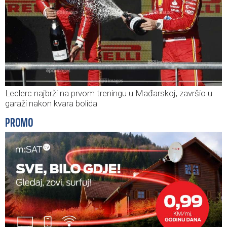
Leclerc najbrži na prvom treningu u Mađarskoj, završio u
garaži nakon kvara bolida
PROMO