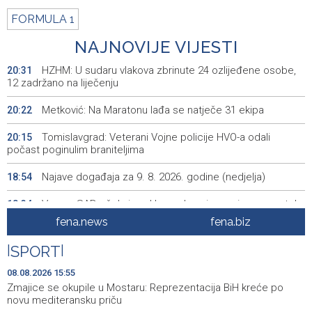
FORMULA 1
NAJNOVIJE VIJESTI
HZHM: U sudaru vlakova zbrinute 24 ozlijeđene osobe,
20:31
12 zadržano na liječenju
Metković: Na Maratonu lađa se natječe 31 ekipa
20:22
Tomislavgrad: Veterani Vojne policije HVO-a odali
20:15
počast poginulim braniteljima
Najave događaja za 9. 8. 2026. godine (nedjelja)
18:54
Vance: SAD očekuje od Irana da osigura siguran protok
18:34
nafte kroz Hormuški moreuz
fena.news
fena.biz
Iranski šef sigurnosti: Hormuški moreuz će ostati
18:21
|
SPORT
|
zatvoren dok SAD ne ispuni zahtjeve Teherana
08.08.2026 15:55
Iran 'vrlo blizu' dogovora s Omanom o novoj Hormuškoj
18:09
Zmajice se okupile u Mostaru: Reprezentacija BiH kreće po
brodskoj ruti
novu mediteransku priču