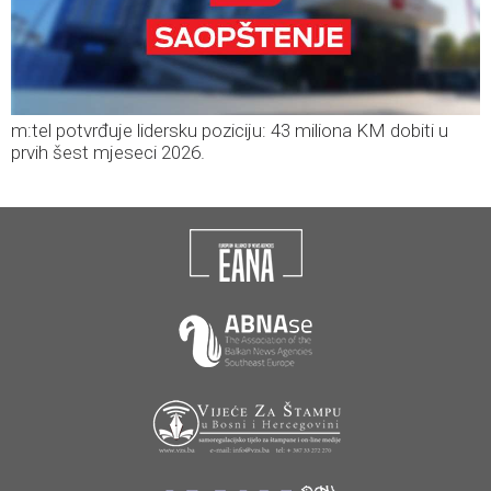
m:tel potvrđuje lidersku poziciju: 43 miliona KM dobiti u
prvih šest mjeseci 2026.