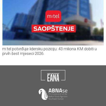
m:tel potvrđuje lidersku poziciju: 43 miliona KM dobiti u
prvih šest mjeseci 2026.