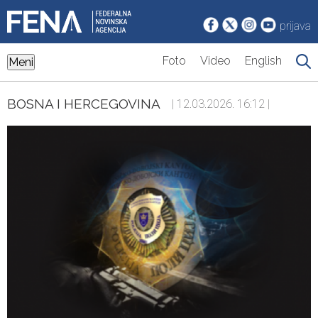
prijava
Foto
Video
English
Meni
BOSNA I HERCEGOVINA
| 12.03.2026. 16:12 |