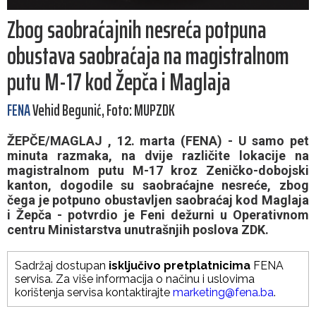
Zbog saobraćajnih nesreća potpuna
obustava saobraćaja na magistralnom
putu M-17 kod Žepča i Maglaja
FENA
Vehid Begunić, Foto: MUPZDK
ŽEPČE/MAGLAJ , 12. marta (FENA) - U samo pet
minuta razmaka, na dvije različite lokacije na
magistralnom putu M-17 kroz Zeničko-dobojski
kanton, dogodile su saobraćajne nesreće, zbog
čega je potpuno obustavljen saobraćaj kod Maglaja
i Žepča - potvrdio je Feni dežurni u Operativnom
centru Ministarstva unutrašnjih poslova ZDK.
Sadržaj dostupan
isključivo pretplatnicima
FENA
servisa. Za više informacija o načinu i uslovima
korištenja servisa kontaktirajte
marketing@fena.ba
.