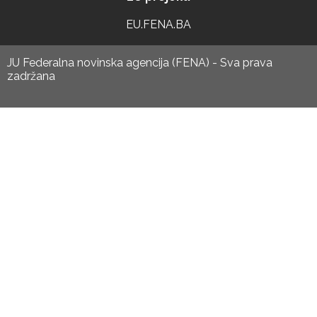
EU.FENA.BA
JU Federalna novinska agencija (FENA) - Sva prava
zadržana