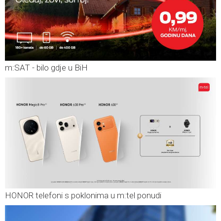
m:SAT - bilo gdje u BiH
HONOR telefoni s poklonima u m:tel ponudi