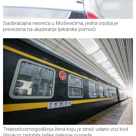
Saobraćajna nesreća u Moševićima, jedna osoba je
prevezena na ukazivanje ljekarske pomoći
Tridesetosmogodišnja žena koju je sinoć udario voz kod
Visokog zadobila teške tjelesne povrede