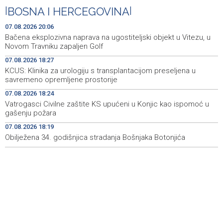
Sarajevo Film Festival presents Kinoscope and
19:03
|
BOSNA I HERCEGOVINA
|
Kinoscope Surreal programs
07.08.2026 20:06
Najave događaja za 8. 8. 2026. godine (subota)
19:00
Bačena eksplozivna naprava na ugostiteljski objekt u Vitezu, u
Novom Travniku zapaljen Golf
Fire breaks out across more than 40 hectares in Grude,
18:58
07.08.2026 18:27
firefighters and Air Tractors on the ground
KCUS: Klinika za urologiju s transplantacijom preseljena u
savremeno opremljene prostorije
Zelenski doputovao u Beograd, sutra sastanak s
18:55
Vučićem
07.08.2026 18:24
Vatrogasci Civilne zaštite KS upućeni u Konjic kao ispomoć u
Second Air Tractor joins firefighting efforts in Konjic,
18:32
gašenju požara
third expected on Saturday
07.08.2026 18:19
Obilježena 34. godišnjica stradanja Bošnjaka Botonjića