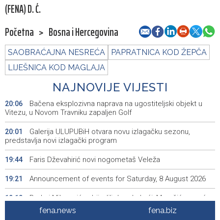
(FENA) D. Ć.
Početna
>
Bosna i Hercegovina
SAOBRAĆAJNA NESREĆA
PAPRATNICA KOD ŽEPČA
LIJEŠNICA KOD MAGLAJA
NAJNOVIJE VIJESTI
Bačena eksplozivna naprava na ugostiteljski objekt u
20:06
Vitezu, u Novom Travniku zapaljen Golf
Galerija ULUPUBiH otvara novu izlagačku sezonu,
20:01
predstavlja novi izlagački program
Faris Dževahirić novi nogometaš Veleža
19:44
Announcement of events for Saturday, 8 August 2026
19:21
Rudari Milanovića ubijedili da ode kući, Memčić se već
19:10
ponovo vratio u jamu 'Raspotočje'
fena.news
fena.biz