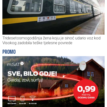
Tridesetosmogodišnja žena koju je sinoć udario voz kod
Visokog zadobila teške tjelesne povrede
PROMO