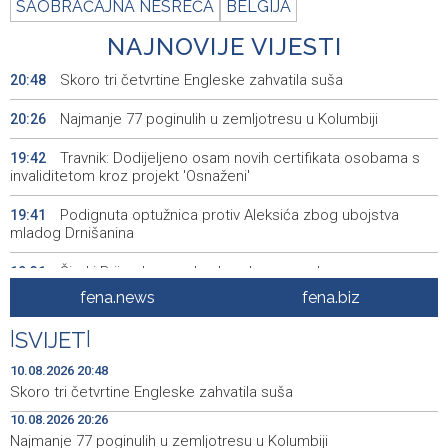
SAOBRAĆAJNA NESREĆA
BELGIJA
NAJNOVIJE VIJESTI
Skoro tri četvrtine Engleske zahvatila suša
20:48
Najmanje 77 poginulih u zemljotresu u Kolumbiji
20:26
Travnik: Dodijeljeno osam novih certifikata osobama s
19:42
invaliditetom kroz projekt 'Osnaženi'
Podignuta optužnica protiv Aleksića zbog ubojstva
19:41
mladog Drnišanina
Široki Brijeg bez vode zbog kvara na glavnom
19:31
cjevovodu
fena.news
fena.biz
Announcement of events for Tuesday, 11 August 2026
19:10
|
SVIJET
|
Umro istaknuti skladatelj, jazz pijanist i glazbeni
19:07
10.08.2026 20:48
pedagog Neven Frangeš
Skoro tri četvrtine Engleske zahvatila suša
10.08.2026 20:26
Najave događaja za 11. 8. 2026. godine (utorak)
19:05
Najmanje 77 poginulih u zemljotresu u Kolumbiji