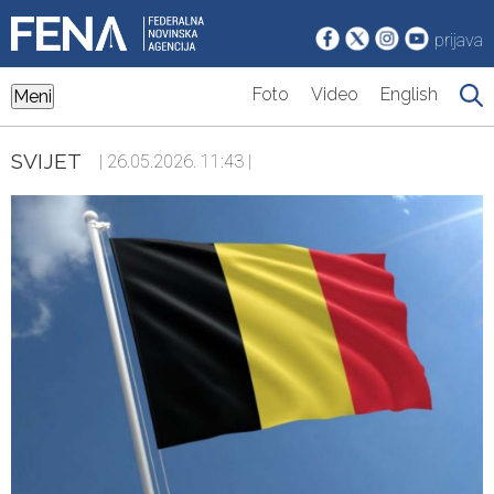
prijava
Foto
Video
English
Meni
SVIJET
| 26.05.2026. 11:43 |