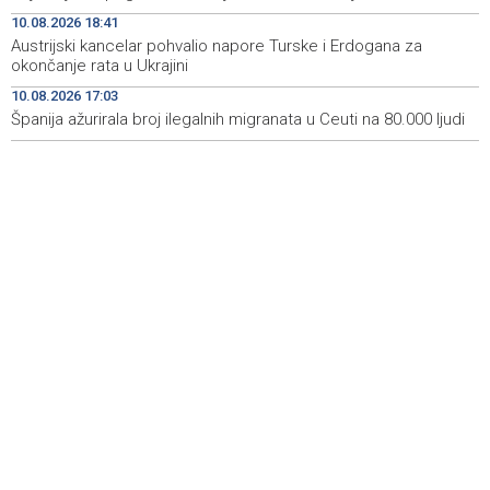
Uprava i Sindikat Nove Željezare Zenica dogovorili
18:50
10.08.2026 18:41
isplatu otpremnina prije stečajnog postupka
Austrijski kancelar pohvalio napore Turske i Erdogana za
okončanje rata u Ukrajini
Austrijski kancelar pohvalio napore Turske i Erdogana za
18:41
10.08.2026 17:03
okončanje rata u Ukrajini
Španija ažurirala broj ilegalnih migranata u Ceuti na 80.000 ljudi