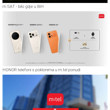
m:SAT - bilo gdje u BiH
HONOR telefoni s poklonima u m:tel ponudi