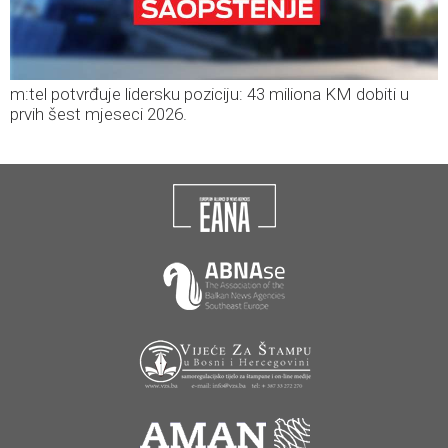
m:tel potvrđuje lidersku poziciju: 43 miliona KM dobiti u
prvih šest mjeseci 2026.