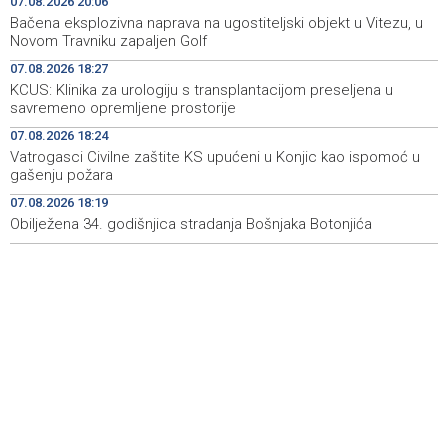
07.08.2026 20:06
Najave događaja za 8. 8. 2026. godine (subota)
19:00
Bačena eksplozivna naprava na ugostiteljski objekt u Vitezu, u
Novom Travniku zapaljen Golf
Fire breaks out across more than 40 hectares in Grude,
18:58
07.08.2026 18:27
firefighters and Air Tractors on the ground
KCUS: Klinika za urologiju s transplantacijom preseljena u
savremeno opremljene prostorije
Zelenski doputovao u Beograd, sutra sastanak s
18:55
Vučićem
07.08.2026 18:24
Vatrogasci Civilne zaštite KS upućeni u Konjic kao ispomoć u
Second Air Tractor joins firefighting efforts in Konjic,
18:32
gašenju požara
third expected on Saturday
07.08.2026 18:19
Obilježena 34. godišnjica stradanja Bošnjaka Botonjića