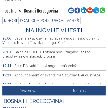
Početna
>
Bosna i Hercegovina
IZBORI
KOALICIJA POD LUPOM
VAREŠ
NAJNOVIJE VIJESTI
Bačena eksplozivna naprava na ugostiteljski objekt u
20:06
Vitezu, u Novom Travniku zapaljen Golf
Galerija ULUPUBiH otvara novu izlagačku sezonu,
20:01
predstavlja novi izlagački program
Faris Dževahirić novi nogometaš Veleža
19:44
Announcement of events for Saturday, 8 August 2026
19:21
Rudari Milanovića ubijedili da ode kući, Memčić se već
19:10
ponovo vratio u jamu 'Raspotočje'
fena.news
fena.biz
Sarajevo Film Festival presents Kinoscope and
19:03
|
BOSNA I HERCEGOVINA
|
Kinoscope Surreal programs