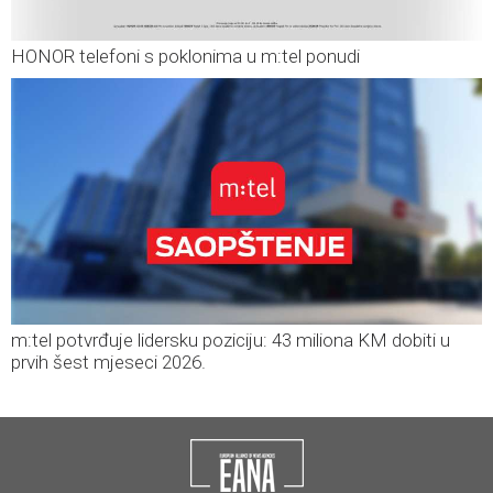
HONOR telefoni s poklonima u m:tel ponudi
m:tel potvrđuje lidersku poziciju: 43 miliona KM dobiti u
prvih šest mjeseci 2026.