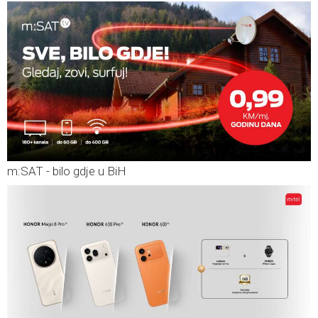
m:SAT - bilo gdje u BiH