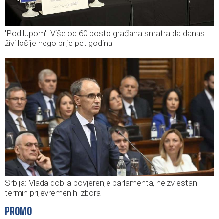
'Pod lupom': Više od 60 posto građana smatra da danas
živi lošije nego prije pet godina
Srbija: Vlada dobila povjerenje parlamenta, neizvjestan
termin prijevremenih izbora
PROMO