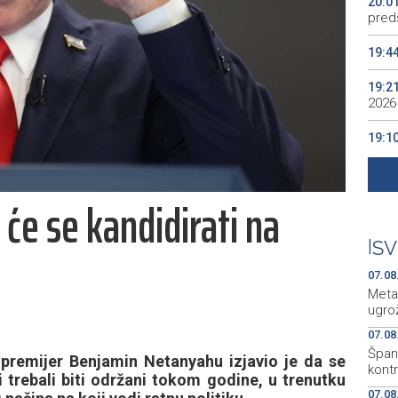
20:0
preds
19:4
19:2
2026
19:1
se v
19:0
će se kandidirati na
Kino
19:0
|
SV
07.08
Meta
ugro
07.08
Špani
premijer Benjamin Netanyahu izjavio je da se
kont
i trebali biti održani tokom godine, u trenutku
07.08