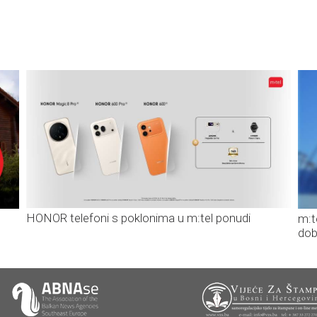
HONOR telefoni s poklonima u m:tel ponudi
m:t
dob