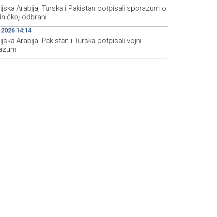
jska Arabija, Turska i Pakistan potpisali sporazum o
dničkoj odbrani
.2026 14:14
jska Arabija, Pakistan i Turska potpisali vojni
azum