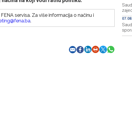
načina na koji vodi ratnu politiku.
Saudi
zaje
FENA servisa. Za više informacija o načinu i
07.08
eting@fena.ba
.
Saudi
spor