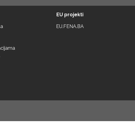
EU projekti
ta
EU.FENA.BA
acijama
a