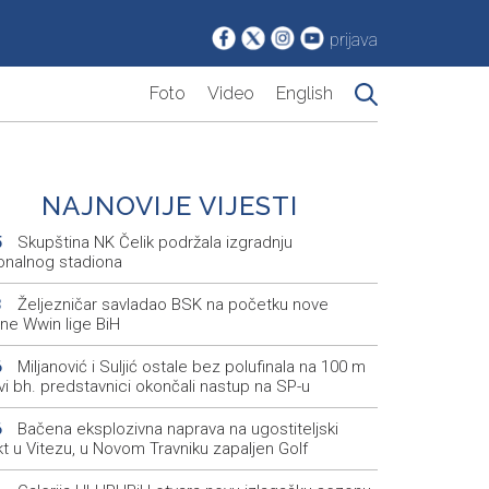
prijava
Foto
Video
English
NAJNOVIJE VIJESTI
Skupština NK Čelik podržala izgradnju
5
onalnog stadiona
Željezničar savladao BSK na početku nove
3
ne Wwin lige BiH
Miljanović i Suljić ostale bez polufinala na 100 m
6
svi bh. predstavnici okončali nastup na SP-u
Bačena eksplozivna naprava na ugostiteljski
6
t u Vitezu, u Novom Travniku zapaljen Golf