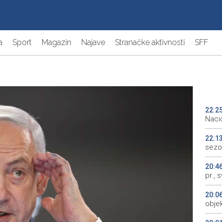
a
Sport
Magazin
Najave
Stranačke aktivnosti
SFF
22:2
Naci
22:1
sezo
20:4
pr., 
20:0
objek