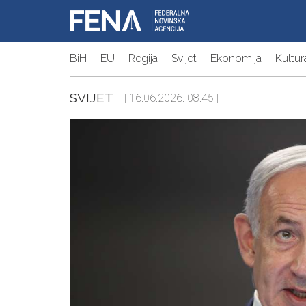
BiH
EU
Regija
Svijet
Ekonomija
Kultur
SVIJET
| 16.06.2026. 08:45 |