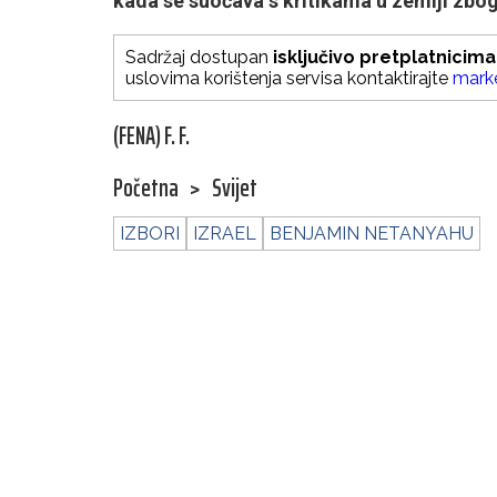
kada se suočava s kritikama u zemlji zbog 
Sadržaj dostupan
isključivo pretplatnicima
uslovima korištenja servisa kontaktirajte
mark
(FENA) F. F.
Početna
>
Svijet
IZBORI
IZRAEL
BENJAMIN NETANYAHU