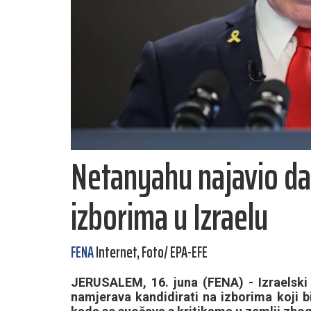
Netanyahu najavio da 
izborima u Izraelu
FENA
Internet, Foto/ EPA-EFE
JERUSALEM, 16. juna (FENA) - Izraelski 
namjerava kandidirati na izborima koji b