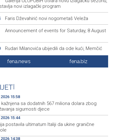
Galerija ULUPUBiH otvara novu izlagačku sezonu,
1
tavlja novi izlagački program
Faris Dževahirić novi nogometaš Veleža
4
Announcement of events for Saturday, 8 August
1
Rudari Milanovića ubijedili da ode kući, Memčić
0
eć ponovo vratio u jamu 'Raspotočje'
fena.news
fena.biz
Sarajevo Film Festival presents Kinoscope and
3
scope Surreal programs
Najave događaja za 8. 8. 2026. godine (subota)
0
IJET
|
.2026 15:58
 kažnjena sa dodatnih 567 miliona dolara zbog
žavanja sigurnosti djece
.2026 15:44
ja postavila ultimatum Italiji da ukine granične
role
.2026 14:38