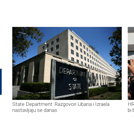
State Department: Razgovori Libana i Izraela
HR
nastavljaju se danas
bi 