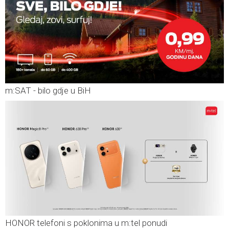
m:SAT - bilo gdje u BiH
HONOR telefoni s poklonima u m:tel ponudi