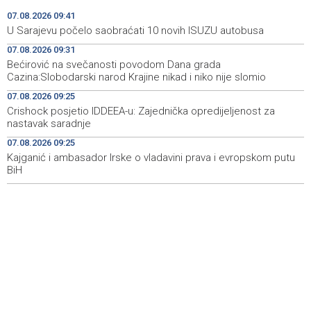
07.08.2026 09:41
'Gastro Livno 2026.' okupit će domaće ugostitelje i
09:27
U Sarajevu počelo saobraćati 10 novih ISUZU autobusa
proizvođače
07.08.2026 09:31
Bećirović na svečanosti povodom Dana grada
Crishock posjetio IDDEEA-u: Zajednička opredijeljenost
09:25
Cazina:Slobodarski narod Krajine nikad i niko nije slomio
za nastavak saradnje
07.08.2026 09:25
Kajganić i ambasador Irske o vladavini prava i
09:25
Crishock posjetio IDDEEA-u: Zajednička opredijeljenost za
evropskom putu BiH
nastavak saradnje
07.08.2026 09:25
Aktivan požar kod Konjica, u gašenju sudjelovali Air
09:07
Tractor i helikopter OS-a BiH
Kajganić i ambasador Irske o vladavini prava i evropskom putu
BiH