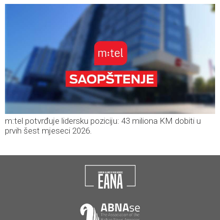
m:tel potvrđuje lidersku poziciju: 43 miliona KM dobiti u
prvih šest mjeseci 2026.