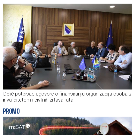
Delić potpisao ugovore o finansiranju organizacija osoba s
invaliditetom i civilnih žrtava rata
PROMO