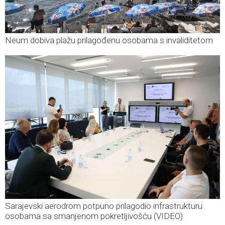
Neum dobiva plažu prilagođenu osobama s invaliditetom
Sarajevski aerodrom potpuno prilagodio infrastrukturu
osobama sa smanjenom pokretljivošću (VIDEO)