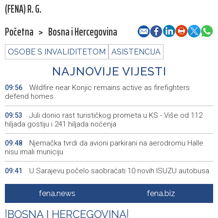
(FENA) R. G.
Početna
>
Bosna i Hercegovina
OSOBE S INVALIDITETOM
ASISTENCIJA
NAJNOVIJE VIJESTI
Wildfire near Konjic remains active as firefighters
09:56
defend homes
Juli donio rast turističkog prometa u KS - Više od 112
09:53
hiljada gostiju i 241 hiljada noćenja
Njemačka tvrdi da avioni parkirani na aerodromu Halle
09:48
nisu imali municiju
U Sarajevu počelo saobraćati 10 novih ISUZU autobusa
09:41
Crnogorska vlada pokazala je da poštuje Hrvatsku
09:32
fena.news
fena.biz
Bećirović na svečanosti povodom Dana grada
09:31
|
BOSNA I HERCEGOVINA
|
Cazina:Slobodarski narod Krajine nikad i niko nije slomio