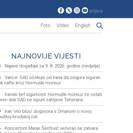
prijava
Foto
Video
English
NAJNOVIJE VIJESTI
Najave događaja za 9. 8. 2026. godine (nedjelja)
4
Vance: SAD očekuje od Irana da osigura siguran
4
ok nafte kroz Hormuški moreuz
Iranski šef sigurnosti: Hormuški moreuz će ostati
1
oren dok SAD ne ispuni zahtjeve Teherana
Iran 'vrlo blizu' dogovora s Omanom o novoj
9
uškoj brodskoj ruti
Koncertom Marije Šerifović večeras se zatvara
5