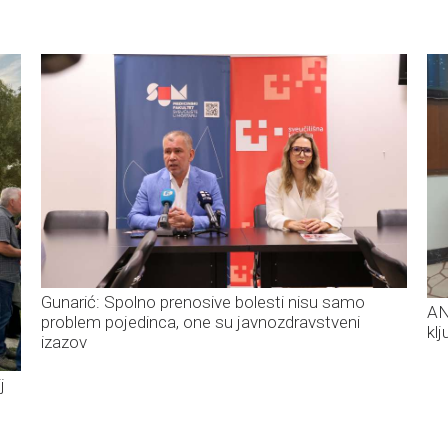
Gunarić: Spolno prenosive bolesti nisu samo
AN
problem pojedinca, one su javnozdravstveni
kl
izazov
j