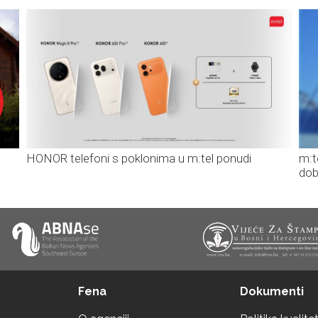
HONOR telefoni s poklonima u m:tel ponudi
m:t
dob
Fena
Dokumenti