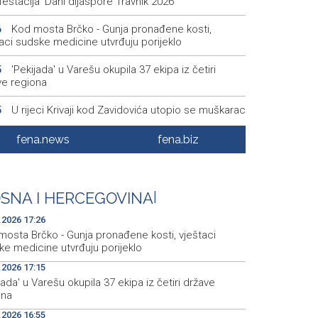
estacija 'Dani dijaspore Travnik 2026'
Kod mosta Brčko - Gunja pronađene kosti,
6
aci sudske medicine utvrđuju porijeklo
'Pekijada' u Varešu okupila 37 ekipa iz četiri
5
ve regiona
U rijeci Krivaji kod Zavidovića utopio se muškarac
5
Otvorena džamija u Milatkovićima kod Čajniča
8
fena.news
fena.biz
Zmajice se okupile u Mostaru: Reprezentacija
5
kreće po novu mediteransku priču
SNA I HERCEGOVINA
|
.2026 17:26
mosta Brčko - Gunja pronađene kosti, vještaci
ke medicine utvrđuju porijeklo
.2026 17:15
jada' u Varešu okupila 37 ekipa iz četiri države
ona
.2026 16:55