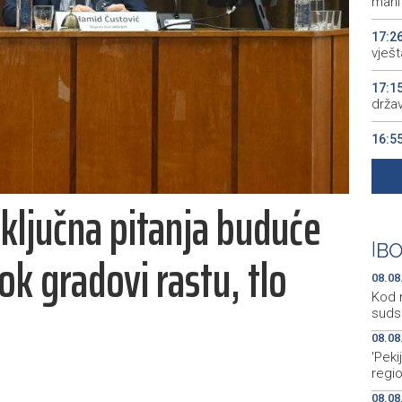
manif
17:2
vješt
17:1
drža
16:5
16:0
i ključna pitanja buduće
15:5
BiH 
|
BO
ok gradovi rastu, tlo
08.08
Kod 
suds
08.08
'Peki
regi
08.08