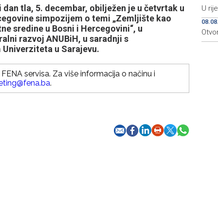
an tla, 5. decembar, obilježen je u četvrtak u
U rij
cegovine simpozijem o temi „Zemljište kao
08.08
tne sredine u Bosni i Hercegovini“, u
Otvo
ralni razvoj ANUBiH, u saradnji s
Univerziteta u Sarajevu.
FENA servisa. Za više informacija o načinu i
eting@fena.ba
.