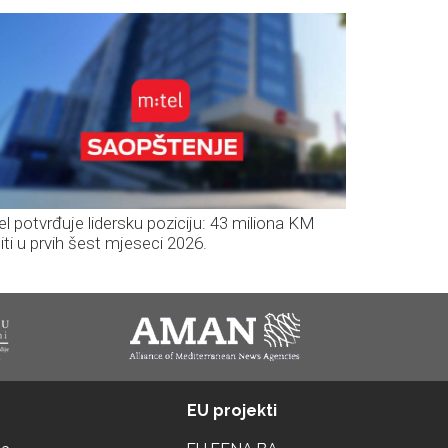
el potvrđuje lidersku poziciju: 43 miliona KM
iti u prvih šest mjeseci 2026.
EU projekti