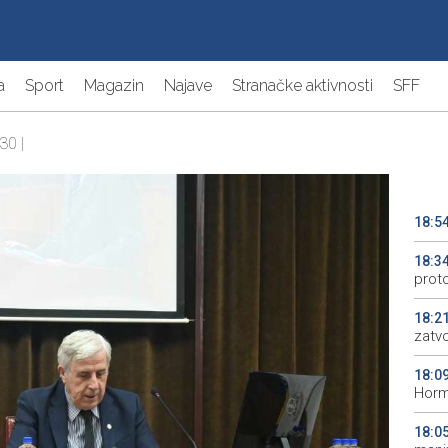
a
Sport
Magazin
Najave
Stranačke aktivnosti
SFF
30 |
18:5
18:3
prot
18:2
zatv
18:0
Horm
18:0