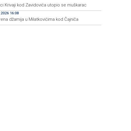
eci Krivaji kod Zavidovića utopio se muškarac
.2026 16:08
rena džamija u Milatkovićima kod Čajniča