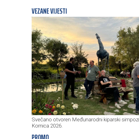
VEZANE VIJESTI
Svečano otvoren Međunarodni kiparski simpozi
Kornica 2026.
PROMO