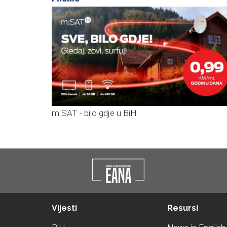
m:SAT - bilo gdje u BiH
Vijesti
Resursi