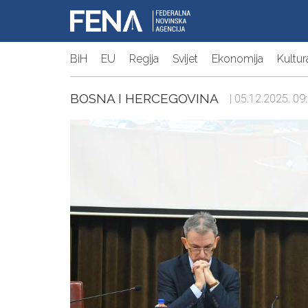
BiH
EU
Regija
Svijet
Ekonomija
Kultur
BOSNA I HERCEGOVINA
| 05.12.2025. 09: