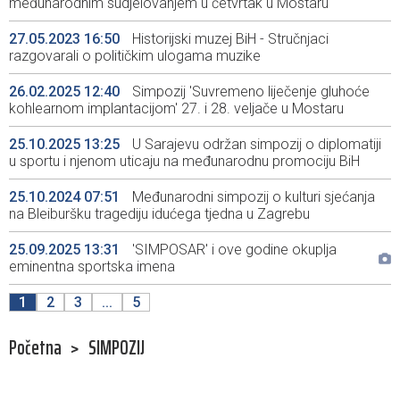
međunarodnim sudjelovanjem u četvrtak u Mostaru
27.05.2023 16:50
Historijski muzej BiH - Stručnjaci
razgovarali o političkim ulogama muzike
26.02.2025 12:40
Simpozij 'Suvremeno liječenje gluhoće
kohlearnom implantacijom' 27. i 28. veljače u Mostaru
25.10.2025 13:25
U Sarajevu održan simpozij o diplomatiji
u sportu i njenom uticaju na međunarodnu promociju BiH
25.10.2024 07:51
Međunarodni simpozij o kulturi sjećanja
na Bleiburšku tragediju idućega tjedna u Zagrebu
25.09.2025 13:31
'SIMPOSAR' i ove godine okuplja
eminentna sportska imena
1
2
3
...
5
Početna
>
SIMPOZIJ