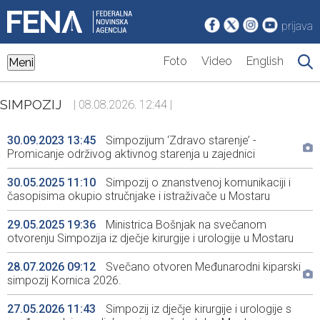
prijava
Foto
Video
English
Meni
SIMPOZIJ
| 08.08.2026. 12:44 |
30.09.2023 13:45
Simpozijum ‘Zdravo starenje’ -
Promicanje održivog aktivnog starenja u zajednici
30.05.2025 11:10
Simpozij o znanstvenoj komunikaciji i
časopisima okupio stručnjake i istraživače u Mostaru
29.05.2025 19:36
Ministrica Bošnjak na svečanom
otvorenju Simpozija iz dječje kirurgije i urologije u Mostaru
28.07.2026 09:12
Svečano otvoren Međunarodni kiparski
simpozij Kornica 2026.
27.05.2026 11:43
Simpozij iz dječje kirurgije i urologije s