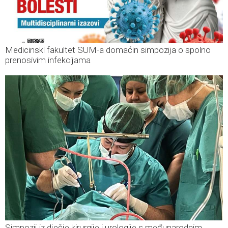
Medicinski fakultet SUM-a domaćin simpozija o spolno
prenosivim infekcijama
Simpozij iz dječje kirurgije i urologije s međunarodnim