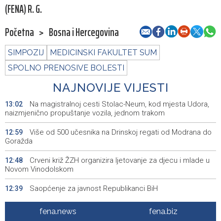
(FENA) R. G.
Početna
>
Bosna i Hercegovina
SIMPOZIJ
MEDICINSKI FAKULTET SUM
SPOLNO PRENOSIVE BOLESTI
NAJNOVIJE VIJESTI
Na magistralnoj cesti Stolac-Neum, kod mjesta Udora,
13:02
naizmjenično propuštanje vozila, jednom trakom
Više od 500 učesnika na Drinskoj regati od Modrana do
12:59
Goražda
Crveni križ ŽZH organizira ljetovanje za djecu i mlade u
12:48
Novom Vinodolskom
Saopćenje za javnost Republikanci BiH
12:39
OIC pozdravio potpisivanje odbrambenog sporazuma
12:08
fena.news
fena.biz
Turske, Saudijske Arabije i Pakistana