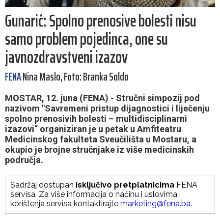
Gunarić: Spolno prenosive bolesti nisu
samo problem pojedinca, one su
javnozdravstveni izazov
FENA
Nina Maslo, Foto: Branka Soldo
MOSTAR, 12. juna (FENA) - Stručni simpozij pod
nazivom "Savremeni pristup dijagnostici i liječenju
spolno prenosivih bolesti – multidisciplinarni
izazovi“ organiziran je u petak u Amfiteatru
Medicinskog fakulteta Sveučilišta u Mostaru, a
okupio je brojne stručnjake iz više medicinskih
područja.
Sadržaj dostupan
isključivo pretplatnicima
FENA
servisa. Za više informacija o načinu i uslovima
korištenja servisa kontaktirajte
marketing@fena.ba
.