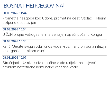
|
BOSNA I HERCEGOVINA
|
Zatvoren Festival prijateljstva u Goraždu
12:04
08.08.2026 11:44
Hrvatska: Sudar teretnog i putničkog vlaka kod Svetog
11:52
Prometna nezgoda kod Udore, promet na cesti Stolac – Neum
Ivana Žabnog, ima ozlijeđenih
potpuno obustavljen
08.08.2026 10:54
Prometna nezgoda kod Udore, promet na cesti Stolac
11:44
U ŽZH brojne vatrogasne intervencije, najveći požar u Kongori
– Neum potpuno obustavljen
08.08.2026 10:35
'ELVIS, moj komšija' najbolji muzički dokumentarni film na
11:27
Karić: 'Jedite svoju vodu', unos vode kroz hranu prirodna infuzija
City film festu u Niškoj Banji
za organizam tokom vrućina
08.08.2026 10:07
Zračna luka Split rekordna u Hrvatskoj sa 770 tisuća
11:16
putnika u srpnju
Stručnjaci - Uz nizak nivo količine vode u rijekama, najveći
problem netretirane komunalne otpadne vode