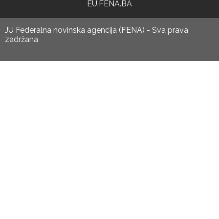
EU.FENA.BA
JU Federalna novinska agencija (FENA) - Sva prava
zadržana