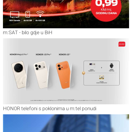
m:SAT - bilo gdje u BiH
HONOR telefoni s poklonima u m:tel ponudi