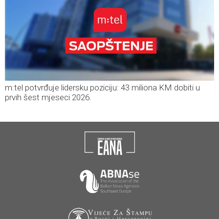
m:tel potvrđuje lidersku poziciju: 43 miliona KM dobiti u
prvih šest mjeseci 2026.