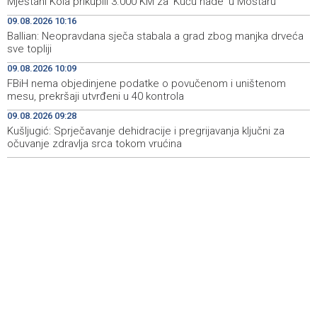
Mještani Kola prikupili 3.000 KM za 'Kuću nade' u Mostaru
BiH među zapaženijim učesnicima CIGRE u Parizu - AI i
11:17
09.08.2026 10:16
energetska tranzicija u fokusu
Ballian: Neopravdana sječa stabala a grad zbog manjka drveća
sve topliji
Pezer već sutra nastupa u kvalifikacijama, vjeruje da će i
10:28
navečer biti u finalu EP-a u Birminghamu
09.08.2026 10:09
FBiH nema objedinjene podatke o povučenom i uništenom
Ballian: Neopravdana sječa stabala a grad zbog manjka
10:16
mesu, prekršaji utvrđeni u 40 kontrola
drveća sve topliji
09.08.2026 09:28
Kušljugić: Sprječavanje dehidracije i pregrijavanja ključni za
FBiH nema objedinjene podatke o povučenom i
10:09
uništenom mesu, prekršaji utvrđeni u 40 kontrola
očuvanje zdravlja srca tokom vrućina