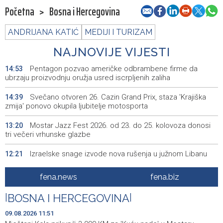
Početna
>
Bosna i Hercegovina
ANDRIJANA KATIĆ
MEDIJI I TURIZAM
NAJNOVIJE VIJESTI
Pentagon pozvao američke odbrambene firme da
14:53
ubrzaju proizvodnju oružja usred iscrpljenih zaliha
Svečano otvoren 26. Cazin Grand Prix, staza 'Krajiška
14:39
zmija' ponovo okupila ljubitelje motosporta
Mostar Jazz Fest 2026. od 23. do 25. kolovoza donosi
13:20
tri večeri vrhunske glazbe
Izraelske snage izvode nova rušenja u južnom Libanu
12:21
Mještani Kola prikupili 3.000 KM za 'Kuću nade' u
11:51
fena.news
fena.biz
Mostaru
|
BOSNA I HERCEGOVINA
|
Sutra u Sarajevu akcija darivanja krvi - Daruj krv, budi
11:37
opet njihov heroj
09.08.2026 11:51