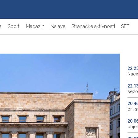
a
Sport
Magazin
Najave
Stranačke aktivnosti
SFF
22:2
Naci
22:1
sezo
20:4
pr., 
20:0
objek