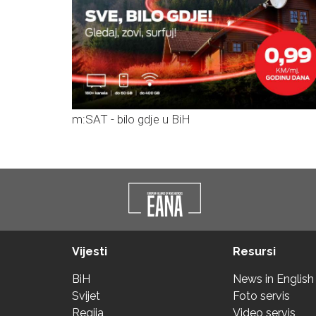
m:SAT - bilo gdje u BiH
Vijesti
Resursi
BiH
News in English
Svijet
Foto servis
Regija
Video servis