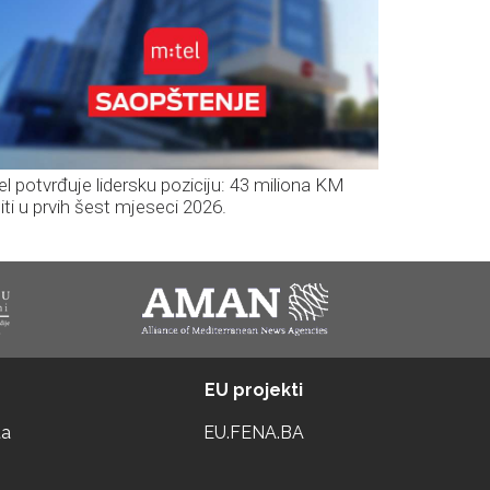
el potvrđuje lidersku poziciju: 43 miliona KM
iti u prvih šest mjeseci 2026.
EU projekti
ta
EU.FENA.BA