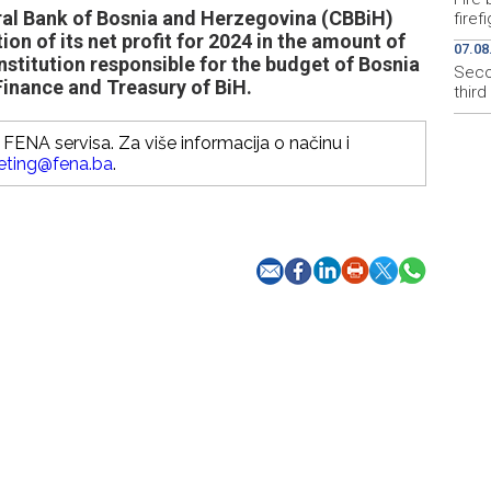
al Bank of Bosnia and Herzegovina (CBBiH)
firef
on of its net profit for 2024 in the amount of
07.08
nstitution responsible for the budget of Bosnia
Secon
Finance and Treasury of BiH.
thir
FENA servisa. Za više informacija o načinu i
eting@fena.ba
.