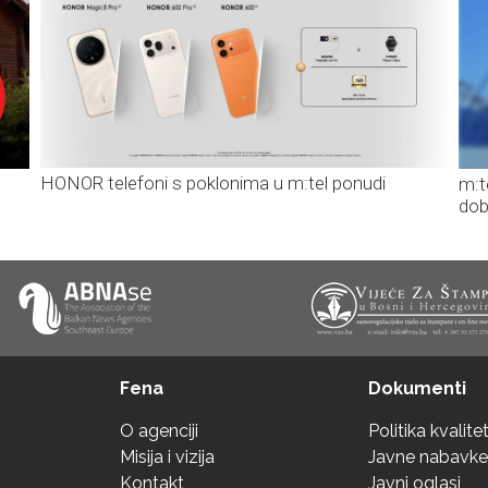
HONOR telefoni s poklonima u m:tel ponudi
m:t
dob
Fena
Dokumenti
O agenciji
Politika kvalite
Misija i vizija
Javne nabavke
Kontakt
Javni oglasi