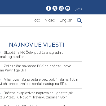
prijava
Foto
Video
English
NAJNOVIJE VIJESTI
Skupština NK Čelik podržala izgradnju
5
onalnog stadiona
Željezničar savladao BSK na početku nove
3
ne Wwin lige BiH
Miljanović i Suljić ostale bez polufinala na 100 m
6
svi bh. predstavnici okončali nastup na SP-u
Bačena eksplozivna naprava na ugostiteljski
6
t u Vitezu, u Novom Travniku zapaljen Golf