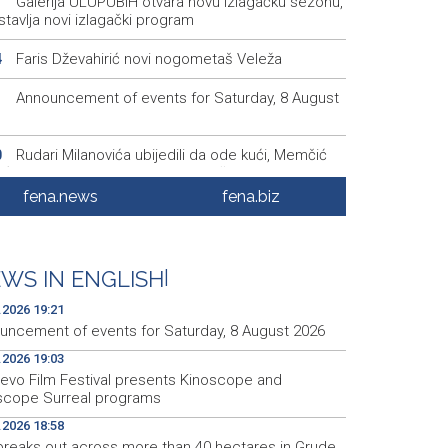
Galerija ULUPUBiH otvara novu izlagačku sezonu,
1
tavlja novi izlagački program
Faris Dževahirić novi nogometaš Veleža
4
Announcement of events for Saturday, 8 August
1
Rudari Milanovića ubijedili da ode kući, Memčić
0
eć ponovo vratio u jamu 'Raspotočje'
fena.news
fena.biz
Sarajevo Film Festival presents Kinoscope and
3
scope Surreal programs
Najave događaja za 8. 8. 2026. godine (subota)
0
WS IN ENGLISH
|
.2026 19:21
uncement of events for Saturday, 8 August 2026
.2026 19:03
jevo Film Festival presents Kinoscope and
scope Surreal programs
.2026 18:58
 breaks out across more than 40 hectares in Grude,