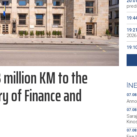
20:0
preds
19:4
19:2
2026
19:1
se v
19:0
 million KM to the
Kino
19:0
|
NE
ry of Finance and
07.08
Anno
07.08
Sara
Kino
07.08
Fire