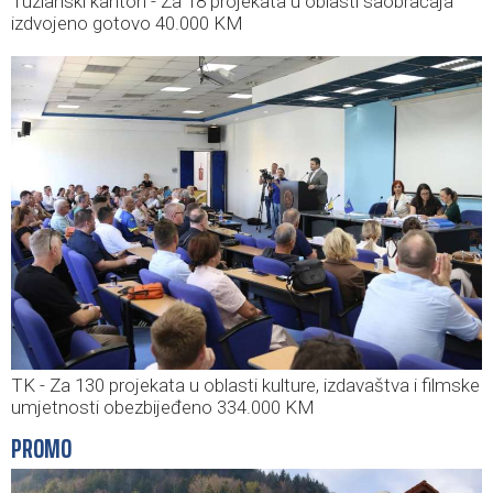
Tuzlanski kanton - Za 18 projekata u oblasti saobraćaja
izdvojeno gotovo 40.000 KM
TK - Za 130 projekata u oblasti kulture, izdavaštva i filmske
umjetnosti obezbijeđeno 334.000 KM
PROMO