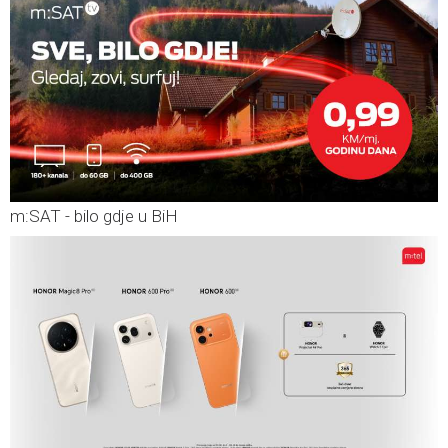
m:SAT - bilo gdje u BiH