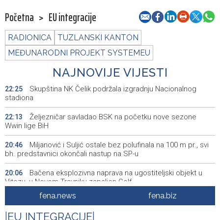
Početna
>
EU integracije
RADIONICA
TUZLANSKI KANTON
MEĐUNARODNI PROJEKT SYSTEMEU
NAJNOVIJE VIJESTI
Skupština NK Čelik podržala izgradnju Nacionalnog
22:25
stadiona
Željezničar savladao BSK na početku nove sezone
22:13
Wwin lige BiH
Miljanović i Suljić ostale bez polufinala na 100 m pr., svi
20:46
bh. predstavnici okončali nastup na SP-u
Bačena eksplozivna naprava na ugostiteljski objekt u
20:06
Vitezu, u Novom Travniku zapaljen Golf
fena.news
fena.biz
Galerija ULUPUBiH otvara novu izlagačku sezonu,
20:01
predstavlja novi izlagački program
|
EU INTEGRACIJE
|