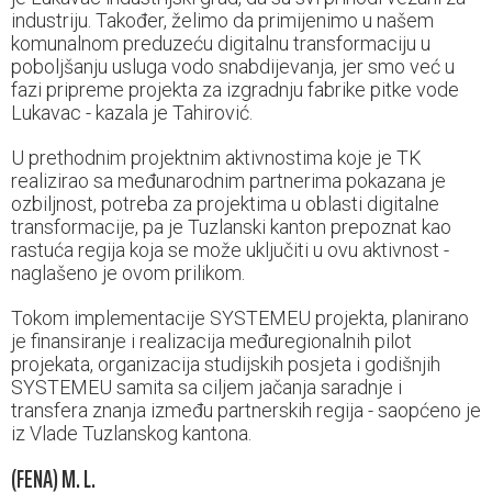
industriju. Također, želimo da primijenimo u našem
komunalnom preduzeću digitalnu transformaciju u
poboljšanju usluga vodo snabdijevanja, jer smo već u
fazi pripreme projekta za izgradnju fabrike pitke vode
Lukavac - kazala je Tahirović.
U prethodnim projektnim aktivnostima koje je TK
realizirao sa međunarodnim partnerima pokazana je
ozbiljnost, potreba za projektima u oblasti digitalne
transformacije, pa je Tuzlanski kanton prepoznat kao
rastuća regija koja se može uključiti u ovu aktivnost -
naglašeno je ovom prilikom.
Tokom implementacije SYSTEMEU projekta, planirano
je finansiranje i realizacija međuregionalnih pilot
projekata, organizacija studijskih posjeta i godišnjih
SYSTEMEU samita sa ciljem jačanja saradnje i
transfera znanja između partnerskih regija - saopćeno je
iz Vlade Tuzlanskog kantona.
(FENA) M. L.