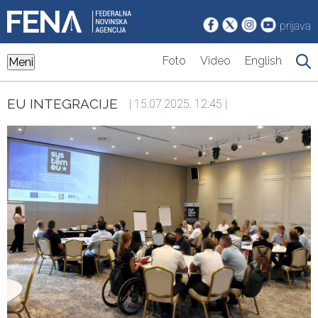
prijava
Foto
Video
English
Meni
EU INTEGRACIJE
| 15.07.2025. 12:45 |