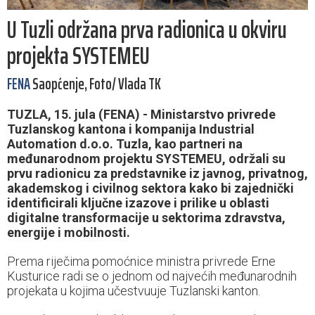
U Tuzli održana prva radionica u okviru
projekta SYSTEMEU
FENA
Saopćenje, Foto/ Vlada TK
TUZLA, 15. jula (FENA) - Ministarstvo privrede
Tuzlanskog kantona i kompanija Industrial
Automation d.o.o. Tuzla, kao partneri na
međunarodnom projektu SYSTEMEU, održali su
prvu radionicu za predstavnike iz javnog, privatnog,
akademskog i civilnog sektora kako bi zajednički
identificirali ključne izazove i prilike u oblasti
digitalne transformacije u sektorima zdravstva,
energije i mobilnosti.
Prema riječima pomoćnice ministra privrede Erne
Kusturice radi se o jednom od najvećih međunarodnih
projekata u kojima učestvuuje Tuzlanski kanton.