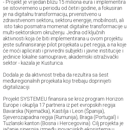
- Projekt je vrijedan blizu 15 miliona eura i implementira
se istovremeno u periodu od četiri godine, a fokusiran
je na digitalnu transformaciju, prvenstveno u
zdravstvenom sektoru, sektoru energije, mobilnosti, ali
isto tako posmatra momenat digitalne transformacije u
multi-sektorskom okruženju. Jedna od ključnih
aktivnosti koja će biti implementirana u ovom projektu
jeste sufinansiranje pilot projekata u pet regija, a na koje
će moći aplicirati i privredni subjekti i javne institucije i
jedinice lokalne samouprave, akademski istraživački
sektor - kazala je Kusturica.
Dodala je da aktivnost treba da rezultira sa šest
međuregionalnih projekata koji trebaju doprinijeti
digitalizaciji.
Projekt SYSTEMEU finansira se kroz program Horizon
Europe i okuplja 17 partnera iz pet evropskih regija:
Bavarska (Njemačka), Kastilja i Leon (Španija),
Sjeverozapadna regija (Rumunija), Braga (Portugal) i
Tuzlanski kanton (Bosna i Hercegovina). Cilj projekta je
jačanje sinergija između inovacijskih ekosistema u