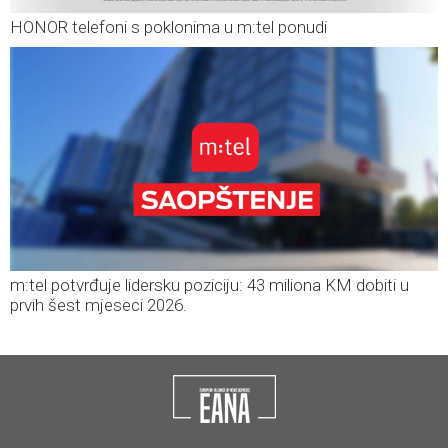
HONOR telefoni s poklonima u m:tel ponudi
m:tel potvrđuje lidersku poziciju: 43 miliona KM dobiti u
prvih šest mjeseci 2026.