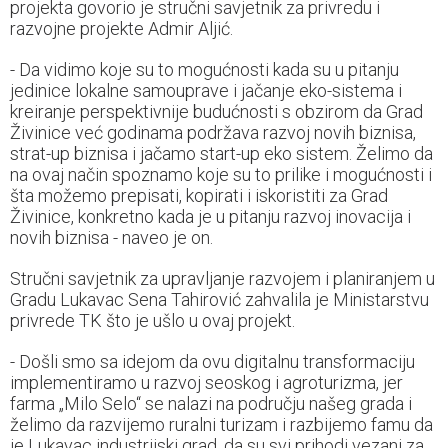
projekta govorio je stručni savjetnik za privredu i
razvojne projekte Admir Aljić.
- Da vidimo koje su to mogućnosti kada su u pitanju
jedinice lokalne samouprave i jačanje eko-sistema i
kreiranje perspektivnije budućnosti s obzirom da Grad
Živinice već godinama podržava razvoj novih biznisa,
strat-up biznisa i jačamo start-up eko sistem. Želimo da
na ovaj način spoznamo koje su to prilike i mogućnosti i
šta možemo prepisati, kopirati i iskoristiti za Grad
Živinice, konkretno kada je u pitanju razvoj inovacija i
novih biznisa - naveo je on.
Stručni savjetnik za upravljanje razvojem i planiranjem u
Gradu Lukavac Sena Tahirović zahvalila je Ministarstvu
privrede TK što je ušlo u ovaj projekt.
- Došli smo sa idejom da ovu digitalnu transformaciju
implementiramo u razvoj seoskog i agroturizma, jer
farma „Milo Selo“ se nalazi na području našeg grada i
želimo da razvijemo ruralni turizam i razbijemo famu da
je Lukavac industrijski grad, da su svi prihodi vezani za