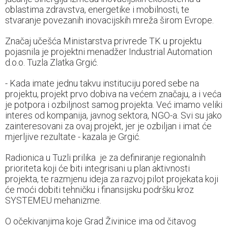
oblastima zdravstva, energetike i mobilnosti, te
stvaranje povezanih inovacijskih mreža širom Evrope.
Značaj učešća Ministarstva privrede TK u projektu
pojasnila je projektni menadžer Industrial Automation
d.o.o. Tuzla Zlatka Grgić.
- Kada imate jednu takvu instituciju pored sebe na
projektu, projekt prvo dobiva na većem značaju, a i veća
je potpora i ozbiljnost samog projekta. Već imamo veliki
interes od kompanija, javnog sektora, NGO-a. Svi su jako
zainteresovani za ovaj projekt, jer je ozbiljan i imat će
mjerljive rezultate - kazala je Grgić.
Radionica u Tuzli prilika je za definiranje regionalnih
prioriteta koji će biti integrisani u plan aktivnosti
projekta, te razmjenu ideja za razvoj pilot projekata koji
će moći dobiti tehničku i finansijsku podršku kroz
SYSTEMEU mehanizme.
O očekivanjima koje Grad Živinice ima od čitavog