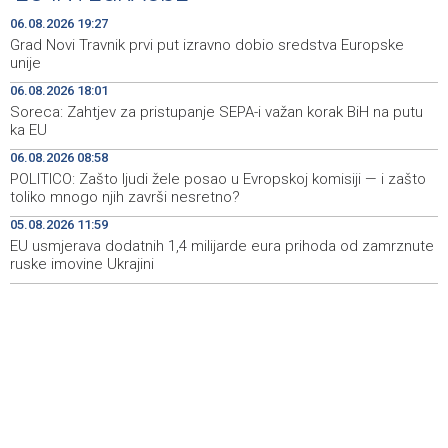
Faris Dževahirić novi nogometaš Veleža
19:44
06.08.2026 19:27
Grad Novi Travnik prvi put izravno dobio sredstva Europske
Announcement of events for Saturday, 8 August 2026
19:21
unije
06.08.2026 18:01
Rudari Milanovića ubijedili da ode kući, Memčić se već
19:10
Soreca: Zahtjev za pristupanje SEPA-i važan korak BiH na putu
ponovo vratio u jamu 'Raspotočje'
ka EU
Sarajevo Film Festival presents Kinoscope and
19:03
06.08.2026 08:58
Kinoscope Surreal programs
POLITICO: Zašto ljudi žele posao u Evropskoj komisiji — i zašto
toliko mnogo njih završi nesretno?
Najave događaja za 8. 8. 2026. godine (subota)
19:00
05.08.2026 11:59
EU usmjerava dodatnih 1,4 milijarde eura prihoda od zamrznute
ruske imovine Ukrajini