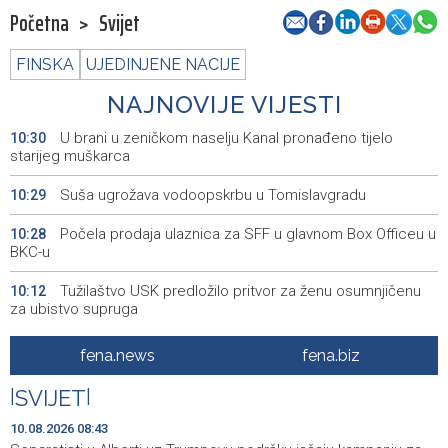
Početna
>
Svijet
FINSKA
UJEDINJENE NACIJE
NAJNOVIJE VIJESTI
U brani u zeničkom naselju Kanal pronađeno tijelo
10:30
starijeg muškarca
Suša ugrožava vodoopskrbu u Tomislavgradu
10:29
Počela prodaja ulaznica za SFF u glavnom Box Officeu u
10:28
BKC-u
Tužilaštvo USK predložilo pritvor za ženu osumnjičenu
10:12
za ubistvo supruga
Saopćenje za javnost PSS
10:08
fena.news
fena.biz
KCUS i SKB Mostar iskazali interes za suradnju s
10:02
|
SVIJET
|
transplantacijskim centrima članica Eurotransplanta
10.08.2026 08:43
Izdato narandžasto upozorenje zbog visoke
09:51