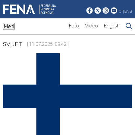
prijava
Foto
Video
English
Meni
SVIJET
| 11.07.2025. 09:42 |