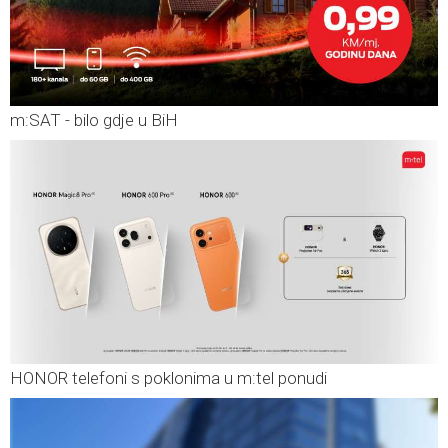
m:SAT - bilo gdje u BiH
HONOR telefoni s poklonima u m:tel ponudi