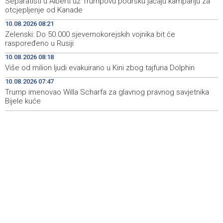
Separatisti u Alberti uz Trumpovu podršku jačaju kampanju za
temperature zraka
otcjepljenje od Kanade
10.08.2026 08:21
Šesta 'Maslenicijada' u Arapuši okupila ljubitelje
09:34
Zelenski: Do 50.000 sjevernokorejskih vojnika bit će
tradicionalne kuhinje
raspoređeno u Rusiji
Nakon deset godina u Njemačkoj vratio se u Livno:
09:30
10.08.2026 08:18
"Puno je lakše kada imaš obitelj uz sebe"
Više od milion ljudi evakuirano u Kini zbog tajfuna Dolphin
10.08.2026 07:47
Srbija: Požar u rezervatu prirode Deliblatska pješčara
09:27
stavljen pod kontrolu
Trump imenovao Willa Scharfa za glavnog pravnog savjetnika
Bijele kuće