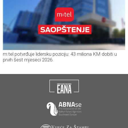
m:tel potvrđuje lidersku poziciju: 43 miliona KM dobiti u
prvih šest mjeseci 2026.