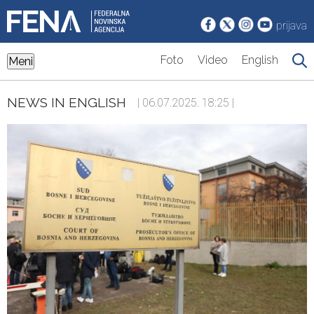
prijava
Foto
Video
English
Meni
NEWS IN ENGLISH
| 06.07.2025. 18:25 |