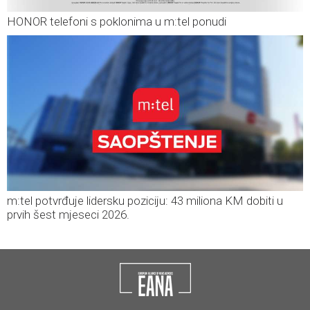
HONOR telefoni s poklonima u m:tel ponudi
m:tel potvrđuje lidersku poziciju: 43 miliona KM dobiti u
prvih šest mjeseci 2026.