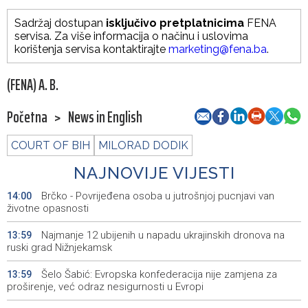
Sadržaj dostupan
isključivo pretplatnicima
FENA
servisa. Za više informacija o načinu i uslovima
korištenja servisa kontaktirajte
marketing@fena.ba
.
(FENA) A. B.
Početna
>
News in English
COURT OF BIH
MILORAD DODIK
NAJNOVIJE VIJESTI
Brčko - Povrijeđena osoba u jutrošnjoj pucnjavi van
14:00
životne opasnosti
Najmanje 12 ubijenih u napadu ukrajinskih dronova na
13:59
ruski grad Nižnjekamsk
Šelo Šabić: Evropska konfederacija nije zamjena za
13:59
proširenje, već odraz nesigurnosti u Evropi