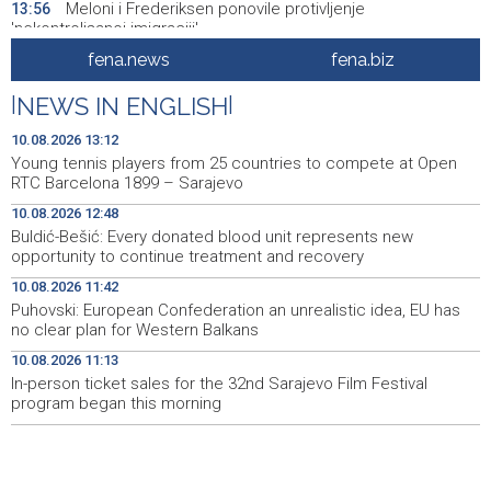
Meloni i Frederiksen ponovile protivljenje
13:56
'nekontrolisanoj imigraciji'
fena.news
fena.biz
FUCZ: Sutra sastanak o unapređenju statusa
13:50
profesionalnih vatrgasaca
|
NEWS IN ENGLISH
|
Nizak vodostaj prijeti da onemogući plovidbu dijelovima
13:49
10.08.2026 13:12
Rajne u Njemačkoj
Young tennis players from 25 countries to compete at Open
RTC Barcelona 1899 – Sarajevo
Muzički performans meksičkog violončeliste Abnera
13:47
10.08.2026 12:48
Jaira Ortiza Garcie u Sarajevu
Buldić-Bešić: Every donated blood unit represents new
opportunity to continue treatment and recovery
Lejla Njemčević osvojila četvrto mjesto na utrci
13:45
Cykelvasan u Švedskoj
10.08.2026 11:42
Puhovski: European Confederation an unrealistic idea, EU has
Izmjena Odluke o kriterijima za raspored sredstava iz
13:45
no clear plan for Western Balkans
tekućeg granta 'Međunarodna kulturna suradnja'
10.08.2026 11:13
In-person ticket sales for the 32nd Sarajevo Film Festival
Sportske igre prijateljstva 2026 od 13. do 16. augusta u
13:39
Sarajevu
program began this morning