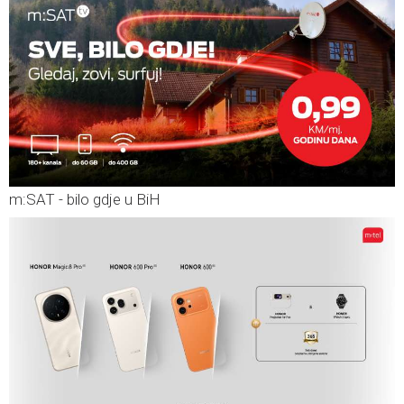
m:SAT - bilo gdje u BiH