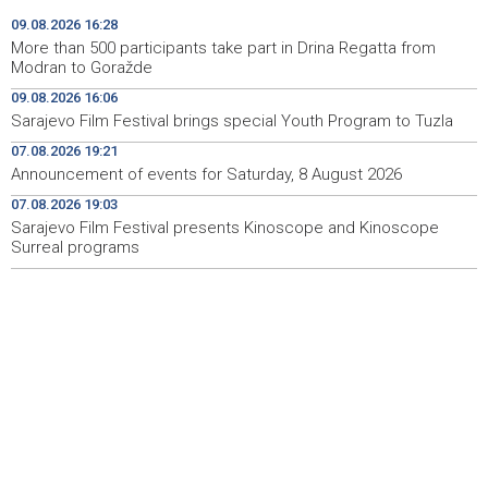
ubrzaju proizvodnju oružja usred iscrpljenih zaliha
09.08.2026 16:28
More than 500 participants take part in Drina Regatta from
Svečano otvoren 26. Cazin Grand Prix, staza 'Krajiška
14:39
Modran to Goražde
zmija' ponovo okupila ljubitelje motosporta
09.08.2026 16:06
Sarajevo Film Festival brings special Youth Program to Tuzla
Mostar Jazz Fest 2026. od 23. do 25. kolovoza donosi
13:20
tri večeri vrhunske glazbe
07.08.2026 19:21
Announcement of events for Saturday, 8 August 2026
Izraelske snage izvode nova rušenja u južnom Libanu
12:21
07.08.2026 19:03
Sarajevo Film Festival presents Kinoscope and Kinoscope
Mještani Kola prikupili 3.000 KM za 'Kuću nade' u
11:51
Mostaru
Surreal programs