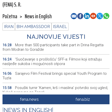
(FENA) S. R.
Početna
>
News in English
IRAN
BIH AMBASSDOR
ISRAEL
NAJNOVIJE VIJESTI
More than 500 participants take part in Drina Regatta
16:28
from Modran to Goražde
'Suočavanje s prošlošću' SFF-a: Filmovi koji istražuju
16:24
nasljeđe sukoba i mogućnosti otpora
Sarajevo Film Festival brings special Youth Program to
16:06
Tuzla
Posuški turnir 'Kamen, krš i maslina' potvrdio svoj ugled,
15:58
Kukoč ponovno na Topali
fena.news
fena.biz
Priopćenje za javnost HDZ 1990
15:40
|
NEWS IN ENGLISH
|
Pentagon pozvao američke odbrambene firme da
14:53