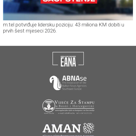
m:tel potvrđuje lidersku poziciju: 43 miliona KM dobiti u
prvih šest mjeseci 2026.