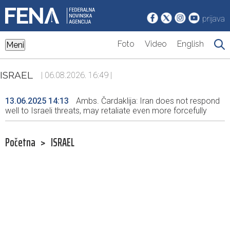
prijava
Foto
Video
English
Meni
ISRAEL
| 06.08.2026. 16:49 |
13.06.2025 14:13
Ambs. Čardaklija: Iran does not respond
well to Israeli threats, may retaliate even more forcefully
Početna
>
ISRAEL