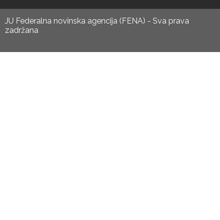
JU Federalna novinska agencija (FENA) - Sva prava
zadržana