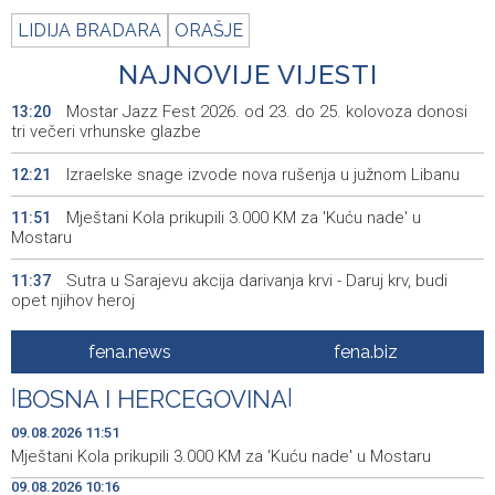
LIDIJA BRADARA
ORAŠJE
NAJNOVIJE VIJESTI
Mostar Jazz Fest 2026. od 23. do 25. kolovoza donosi
13:20
tri večeri vrhunske glazbe
Izraelske snage izvode nova rušenja u južnom Libanu
12:21
Mještani Kola prikupili 3.000 KM za 'Kuću nade' u
11:51
Mostaru
Sutra u Sarajevu akcija darivanja krvi - Daruj krv, budi
11:37
opet njihov heroj
BiH među zapaženijim učesnicima CIGRE u Parizu - AI i
11:17
fena.news
fena.biz
energetska tranzicija u fokusu
|
BOSNA I HERCEGOVINA
|
Pezer već sutra nastupa u kvalifikacijama, vjeruje da će i
10:28
navečer biti u finalu EP-a u Birminghamu
09.08.2026 11:51
Mještani Kola prikupili 3.000 KM za 'Kuću nade' u Mostaru
Ballian: Neopravdana sječa stabala a grad zbog manjka
10:16
09.08.2026 10:16
drveća sve topliji