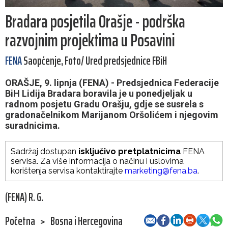
Bradara posjetila Orašje - podrška
razvojnim projektima u Posavini
FENA
Saopćenje, Foto/ Ured predsjednice FBiH
ORAŠJE, 9. lipnja (FENA) - Predsjednica Federacije
BiH Lidija Bradara boravila je u ponedjeljak u
radnom posjetu Gradu Orašju, gdje se susrela s
gradonačelnikom Marijanom Oršolićem i njegovim
suradnicima.
Sadržaj dostupan
isključivo pretplatnicima
FENA
servisa. Za više informacija o načinu i uslovima
korištenja servisa kontaktirajte
marketing@fena.ba
.
(FENA) R. G.
Početna
>
Bosna i Hercegovina