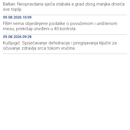
Ballian: Neopravdana sječa stabala a grad zbog manjka drveća
sve topliji
FBiH nema objedinjene podatke o povučenom i
10:09
uništenom mesu, prekršaji utvrđeni u 40 kontrola
09.08.2026 10:09
FBiH nema objedinjene podatke o povučenom i uništenom
Marija Šerifović pred više hiljada posjetitelja na Piroti
10:03
mesu, prekršaji utvrđeni u 40 kontrola
zatvorila 'Dane dijaspore 2026' u Travniku
09.08.2026 09:28
Kušljugić: Sprječavanje dehidracije i pregrijavanja ključni za
Kušljugić: Sprječavanje dehidracije i pregrijavanja ključni
09:28
za očuvanje zdravlja srca tokom vrućina
očuvanje zdravlja srca tokom vrućina