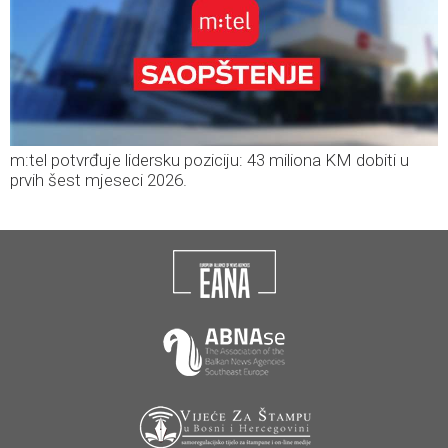
m:tel potvrđuje lidersku poziciju: 43 miliona KM dobiti u
prvih šest mjeseci 2026.