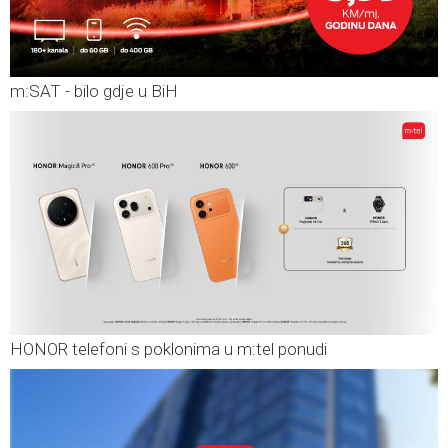
m:SAT - bilo gdje u BiH
HONOR telefoni s poklonima u m:tel ponudi