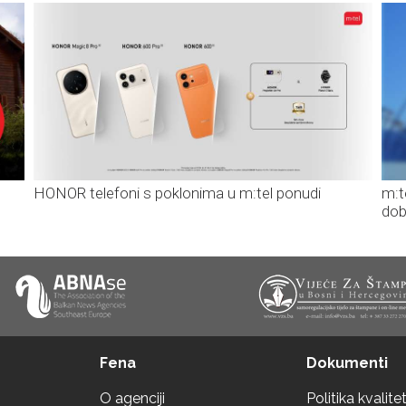
HONOR telefoni s poklonima u m:tel ponudi
m:t
dob
Fena
Dokumenti
O agenciji
Politika kvalite