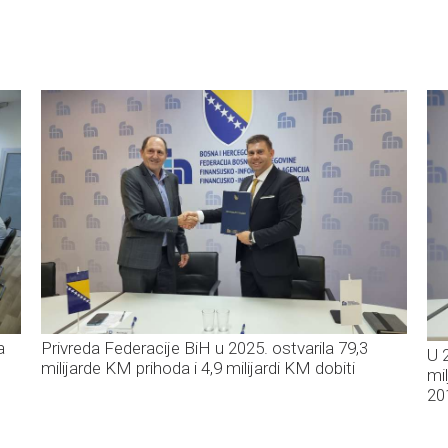
a
Privreda Federacije BiH u 2025. ostvarila 79,3
U 
milijarde KM prihoda i 4,9 milijardi KM dobiti
mi
20