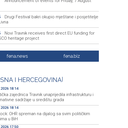
Announcement of events for Friday, 7 August
1
Drugi Festival bakri okupio mještane i posjetitelje
5
Livna
Novi Travnik receives first direct EU funding for
5
CO heritage project
Crishock: OHR maintains an open dialogue with
3
olitical stakeholders in BiH
fena.news
fena.biz
Velika nagrada Britanije ostaje u MotoGP
2
ndaru do 2028. godine
SNA I HERCEGOVINA
|
Španska krajnja ljevica i desnica ujedinjene protiv
9
ka kao suorganizatora SP 2030.
.2026 18:14
tička zajednica Travnik unaprijedila infrastrukturu i
mativne sadržaje u središtu grada
.2026 18:14
hock: OHR spreman na dijalog sa svim političkim
rima u BiH
.2026 17:50