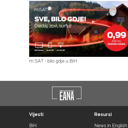
m:SAT - bilo gdje u BiH
Vijesti
Resursi
BiH
News in English