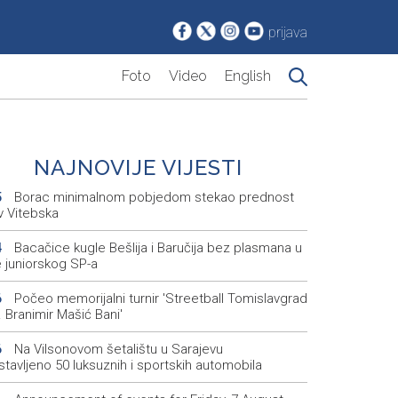
prijava
Foto
Video
English
NAJNOVIJE VIJESTI
Borac minimalnom pobjedom stekao prednost
5
v Vitebska
Bacačice kugle Bešlija i Baručija bez plasmana u
4
e juniorskog SP-a
Počeo memorijalni turnir 'Streetball Tomislavgrad
6
 Branimir Mašić Bani'
Na Vilsonovom šetalištu u Sarajevu
6
tavljeno 50 luksuznih i sportskih automobila