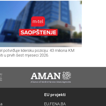
el potvrđuje lidersku poziciju: 43 miliona KM
iti u prvih šest mjeseci 2026.
EU projekti
ta
EU.FENA.BA