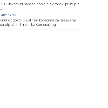
ZDK uskoro bi mogao dobiti elektronski pristup e-
tu
.2026 17:10
ignut dogovor o daljnjim koracima za rješavanje
usa otpuštenih radnika Komunalnog