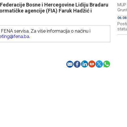
Federacije Bosne i Hercegovine Lidiju Bradaru
MUP 
Grun
formatičke agencije (FIA) Faruk Hadžić i
06.08
Post
stat
FENA servisa. Za više informacija o načinu i
eting@fena.ba
.