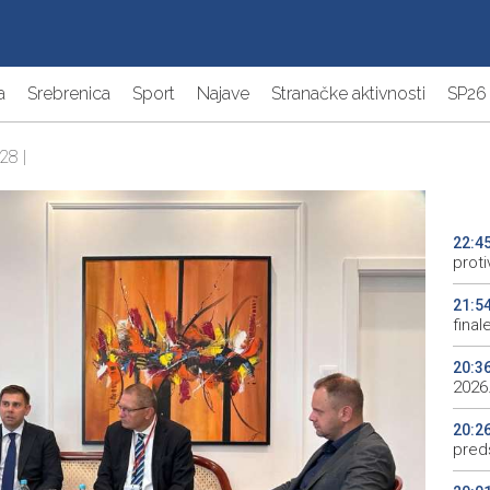
a
Srebrenica
Sport
Najave
Stranačke aktivnosti
SP26
28 |
22:4
proti
21:5
final
20:3
2026.
20:2
preds