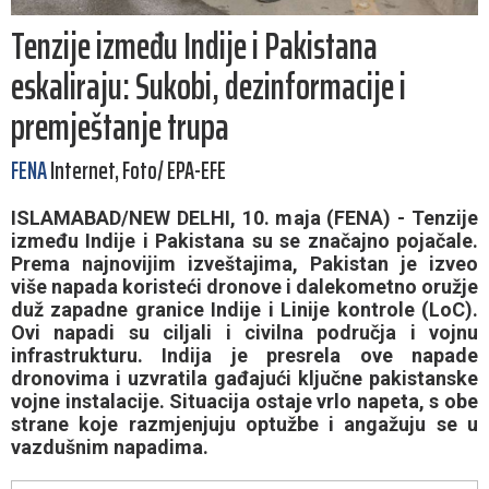
Tenzije između Indije i Pakistana
eskaliraju: Sukobi, dezinformacije i
premještanje trupa
FENA
Internet, Foto/ EPA-EFE
ISLAMABAD/NEW DELHI, 10. maja (FENA) - Tenzije
između Indije i Pakistana su se značajno pojačale.
Prema najnovijim izveštajima, Pakistan je izveo
više napada koristeći dronove i dalekometno oružje
duž zapadne granice Indije i Linije kontrole (LoC).
Ovi napadi su ciljali i civilna područja i vojnu
infrastrukturu. Indija je presrela ove napade
dronovima i uzvratila gađajući ključne pakistanske
vojne instalacije. Situacija ostaje vrlo napeta, s obe
strane koje razmjenjuju optužbe i angažuju se u
vazdušnim napadima.