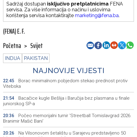
Sadržaj dostupan
isključivo pretplatnicima
FENA
servisa. Za više informacija o načinu i uslovima
korištenja servisa kontaktirajte
marketing@fena.ba
.
(FENA) E. F.
Početna
>
Svijet
INDIJA
PAKISTAN
NAJNOVIJE VIJESTI
Borac minimalnom pobjedom stekao prednost protiv
22:45
Vitebska
Bacačice kugle Bešlija i Baručija bez plasmana u finale
21:54
juniorskog SP-a
Počeo memorijalni turnir 'Streetball Tomislavgrad 2026.
20:36
Branimir Mašić Bani'
Na Vilsonovom šetalištu u Sarajevu predstavljeno 50
20:26