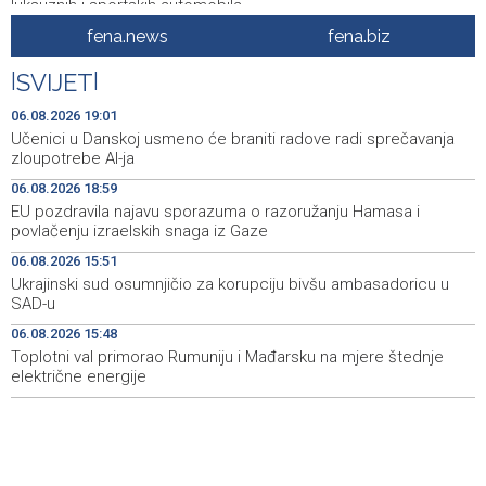
luksuznih i sportskih automobila
fena.news
fena.biz
Announcement of events for Friday, 7 August 2026
20:01
|
SVIJET
|
Drugi Festival bakri okupio mještane i posjetitelje kod
19:55
Livna
06.08.2026 19:01
Učenici u Danskoj usmeno će braniti radove radi sprečavanja
Novi Travnik receives first direct EU funding for UNESCO
19:45
zloupotrebe AI-ja
heritage project
06.08.2026 18:59
EU pozdravila najavu sporazuma o razoružanju Hamasa i
Crishock: OHR maintains an open dialogue with all
19:33
povlačenju izraelskih snaga iz Gaze
political stakeholders in BiH
06.08.2026 15:51
Velika nagrada Britanije ostaje u MotoGP kalendaru do
19:32
Ukrajinski sud osumnjičio za korupciju bivšu ambasadoricu u
2028. godine
SAD-u
06.08.2026 15:48
Španska krajnja ljevica i desnica ujedinjene protiv
19:29
Maroka kao suorganizatora SP 2030.
Toplotni val primorao Rumuniju i Mađarsku na mjere štednje
električne energije