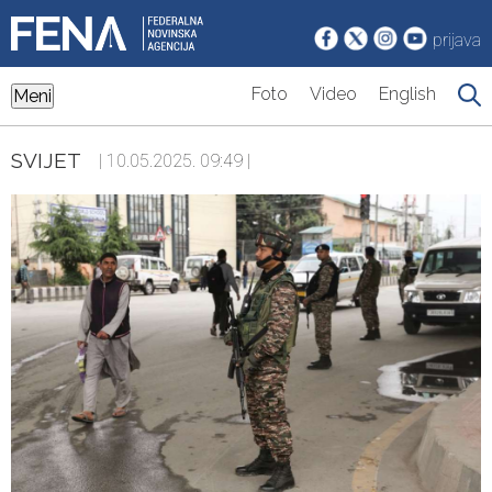
prijava
Foto
Video
English
Meni
SVIJET
| 10.05.2025. 09:49 |