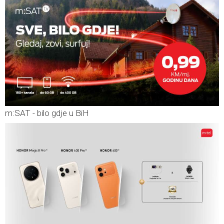
m:SAT - bilo gdje u BiH