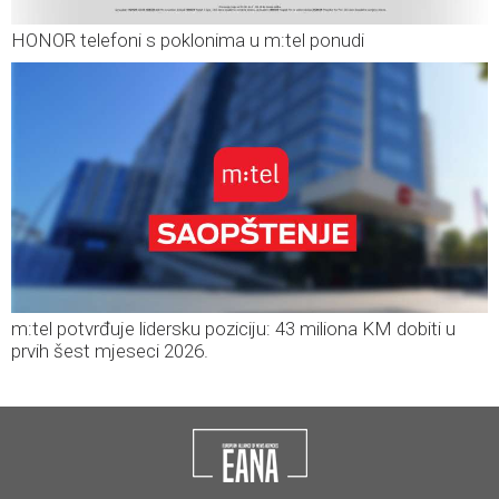
HONOR telefoni s poklonima u m:tel ponudi
m:tel potvrđuje lidersku poziciju: 43 miliona KM dobiti u
prvih šest mjeseci 2026.