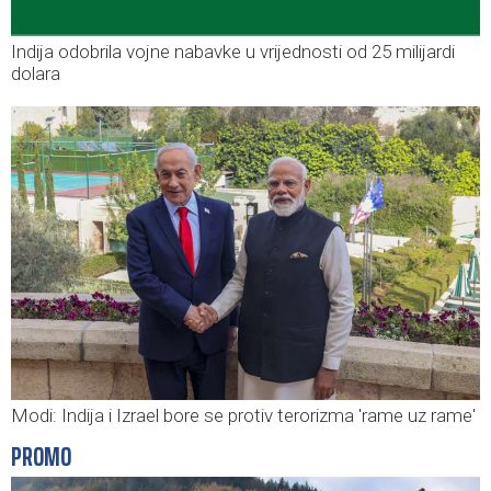
Indija odobrila vojne nabavke u vrijednosti od 25 milijardi
dolara
Modi: Indija i Izrael bore se protiv terorizma 'rame uz rame'
PROMO