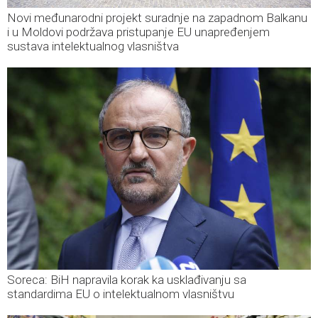
Novi međunarodni projekt suradnje na zapadnom Balkanu
i u Moldovi podržava pristupanje EU unapređenjem
sustava intelektualnog vlasništva
Soreca: BiH napravila korak ka usklađivanju sa
standardima EU o intelektualnom vlasništvu