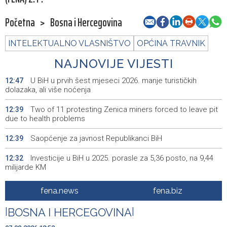
Početna
>
Bosna i Hercegovina
INTELEKTUALNO VLASNIŠTVO
OPĆINA TRAVNIK
NAJNOVIJE VIJESTI
U BiH u prvih šest mjeseci 2026. manje turističkih
12:47
dolazaka, ali više noćenja
Two of 11 protesting Zenica miners forced to leave pit
12:39
due to health problems
Saopćenje za javnost Republikanci BiH
12:39
Investicije u BiH u 2025. porasle za 5,36 posto, na 9,44
12:32
milijarde KM
Dvojici rudara pozlilo u jami Raspotočje, jedan prebačen
12:30
fena.news
fena.biz
u bolnicu
|
BOSNA I HERCEGOVINA
|
Rozić: Dugotrajne suše i niski vodostaji ugrožavaju
12:25
ekosustav Hutova blata