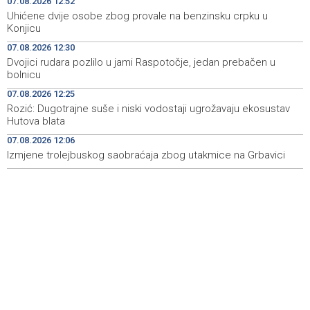
07.08.2026 12:52
Uhićene dvije osobe zbog provale na benzinsku crpku u
Public transportation changes in Sarajevo today due to
12:23
Konjicu
football match at Grbavica Stadium
07.08.2026 12:30
Dvojici rudara pozlilo u jami Raspotočje, jedan prebačen u
Brodski promet kroz Hormuški moreuz i dalje je ozbiljno
12:17
bolnicu
poremećen
07.08.2026 12:25
Multiple fires reported in West Herzegovina Canton,
12:16
Rozić: Dugotrajne suše i niski vodostaji ugrožavaju ekosustav
more than 27,000 square meters burned in Grude
Hutova blata
07.08.2026 12:06
Best Photo contest to capture memorable moments of
12:13
the 32nd Sarajevo Film Festival
Izmjene trolejbuskog saobraćaja zbog utakmice na Grbavici