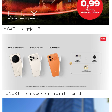
m:SAT - bilo gdje u BiH
HONOR telefoni s poklonima u m:tel ponudi