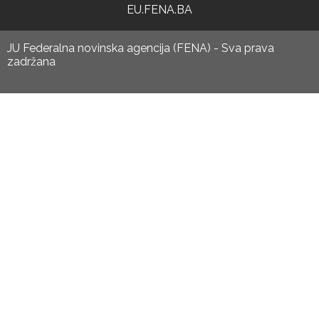
EU.FENA.BA
JU Federalna novinska agencija (FENA) - Sva prava
zadržana