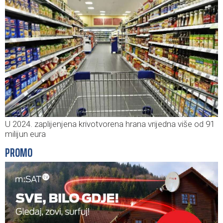
U 2024. zaplijenjena krivotvorena hrana vrijedna više od 91
milijun eura
PROMO