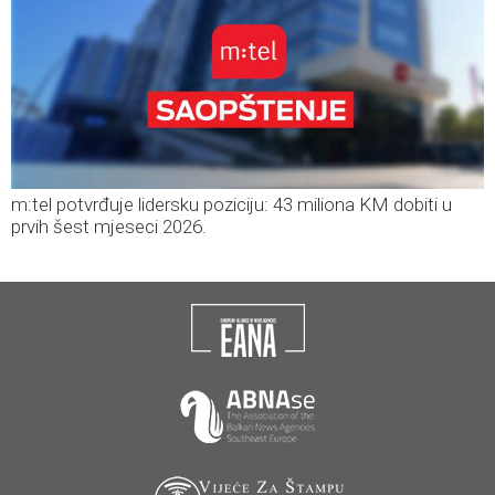
m:tel potvrđuje lidersku poziciju: 43 miliona KM dobiti u
prvih šest mjeseci 2026.