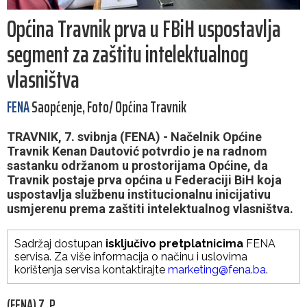
Općina Travnik prva u FBiH uspostavlja
segment za zaštitu intelektualnog
vlasništva
FENA
Saopćenje, Foto/ Općina Travnik
TRAVNIK, 7. svibnja (FENA) - Načelnik Općine
Travnik Kenan Dautović potvrdio je na radnom
sastanku održanom u prostorijama Općine, da
Travnik postaje prva općina u Federaciji BiH koja
uspostavlja službenu institucionalnu inicijativu
usmjerenu prema zaštiti intelektualnog vlasništva.
Sadržaj dostupan
isključivo pretplatnicima
FENA
servisa. Za više informacija o načinu i uslovima
korištenja servisa kontaktirajte
marketing@fena.ba
.
(FENA) Z. P.