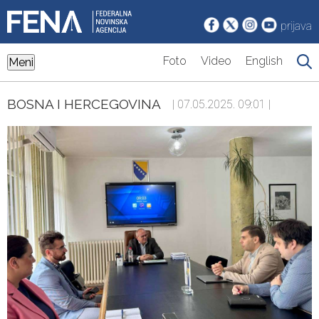
prijava
Foto
Video
English
Meni
BOSNA I HERCEGOVINA
| 07.05.2025. 09:01 |