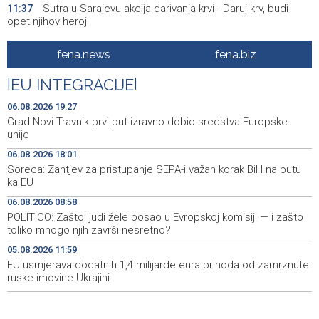
Sutra u Sarajevu akcija darivanja krvi - Daruj krv, budi
11:37
opet njihov heroj
BiH među zapaženijim učesnicima CIGRE u Parizu - AI i
11:17
fena.news
fena.biz
energetska tranzicija u fokusu
|
EU INTEGRACIJE
|
Pezer već sutra nastupa u kvalifikacijama, vjeruje da će i
10:28
navečer biti u finalu EP-a u Birminghamu
06.08.2026 19:27
Grad Novi Travnik prvi put izravno dobio sredstva Europske
Ballian: Neopravdana sječa stabala a grad zbog manjka
10:16
unije
drveća sve topliji
06.08.2026 18:01
Soreca: Zahtjev za pristupanje SEPA-i važan korak BiH na putu
FBiH nema objedinjene podatke o povučenom i
10:09
ka EU
uništenom mesu, prekršaji utvrđeni u 40 kontrola
06.08.2026 08:58
Marija Šerifović pred više hiljada posjetitelja na Piroti
10:03
POLITICO: Zašto ljudi žele posao u Evropskoj komisiji — i zašto
zatvorila 'Dane dijaspore 2026' u Travniku
toliko mnogo njih završi nesretno?
05.08.2026 11:59
Kušljugić: Sprječavanje dehidracije i pregrijavanja ključni
09:28
za očuvanje zdravlja srca tokom vrućina
EU usmjerava dodatnih 1,4 milijarde eura prihoda od zamrznute
ruske imovine Ukrajini