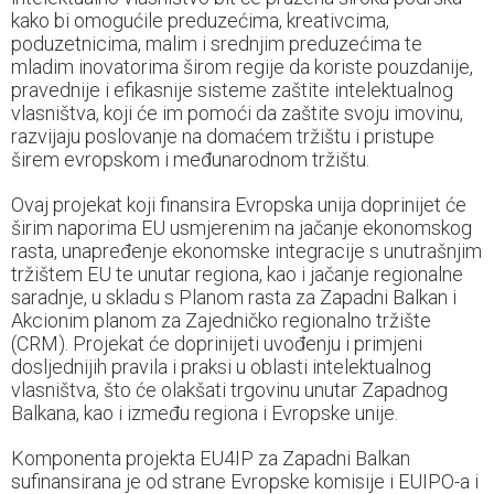
kako bi omogućile preduzećima, kreativcima,
poduzetnicima, malim i srednjim preduzećima te
mladim inovatorima širom regije da koriste pouzdanije,
pravednije i efikasnije sisteme zaštite intelektualnog
vlasništva, koji će im pomoći da zaštite svoju imovinu,
razvijaju poslovanje na domaćem tržištu i pristupe
širem evropskom i međunarodnom tržištu.
Ovaj projekat koji finansira Evropska unija doprinijet će
širim naporima EU usmjerenim na jačanje ekonomskog
rasta, unapređenje ekonomske integracije s unutrašnjim
tržištem EU te unutar regiona, kao i jačanje regionalne
saradnje, u skladu s Planom rasta za Zapadni Balkan i
Akcionim planom za Zajedničko regionalno tržište
(CRM). Projekat će doprinijeti uvođenju i primjeni
dosljednijih pravila i praksi u oblasti intelektualnog
vlasništva, što će olakšati trgovinu unutar Zapadnog
Balkana, kao i između regiona i Evropske unije.
Komponenta projekta EU4IP za Zapadni Balkan
sufinansirana je od strane Evropske komisije i EUIPO-a i