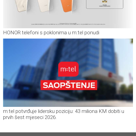
HONOR telefoni s poklonima u m:tel ponudi
m:tel potvrđuje lidersku poziciju: 43 miliona KM dobiti u
prvih šest mjeseci 2026.