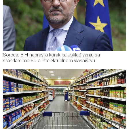
Soreca: BiH napravila korak ka usklađivanju sa
standardima EU o intelektualnom vlasništvu