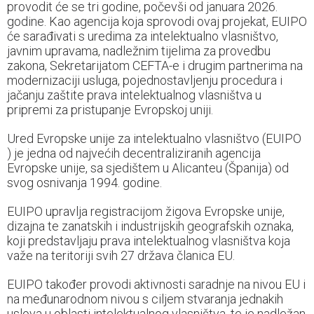
provodit će se tri godine, počevši od januara 2026.
godine. Kao agencija koja sprovodi ovaj projekat, EUIPO
će sarađivati s uredima za intelektualno vlasništvo,
javnim upravama, nadležnim tijelima za provedbu
zakona, Sekretarijatom CEFTA-e i drugim partnerima na
modernizaciji usluga, pojednostavljenju procedura i
jačanju zaštite prava intelektualnog vlasništva u
pripremi za pristupanje Evropskoj uniji.
Ured Evropske unije za intelektualno vlasništvo (EUIPO
) je jedna od najvećih decentraliziranih agencija
Evropske unije, sa sjedištem u Alicanteu (Španija) od
svog osnivanja 1994. godine.
EUIPO upravlja registracijom žigova Evropske unije,
dizajna te zanatskih i industrijskih geografskih oznaka,
koji predstavljaju prava intelektualnog vlasništva koja
važe na teritoriji svih 27 država članica EU.
EUIPO također provodi aktivnosti saradnje na nivou EU i
na međunarodnom nivou s ciljem stvaranja jednakih
uslova u oblasti intelektualnog vlasništva, te je nadležan