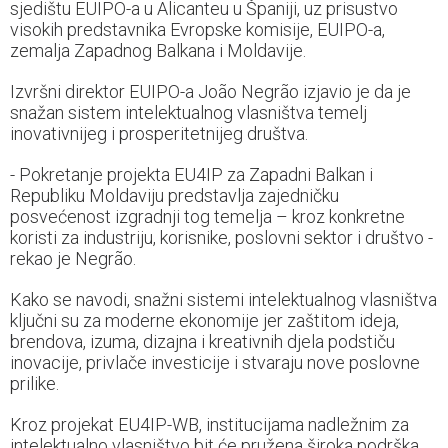
sjedištu EUIPO-a u Alicanteu u Španiji, uz prisustvo
visokih predstavnika Evropske komisije, EUIPO-a,
zemalja Zapadnog Balkana i Moldavije.
Izvršni direktor EUIPO-a João Negrão izjavio je da je
snažan sistem intelektualnog vlasništva temelj
inovativnijeg i prosperitetnijeg društva.
- Pokretanje projekta EU4IP za Zapadni Balkan i
Republiku Moldaviju predstavlja zajedničku
posvećenost izgradnji tog temelja – kroz konkretne
koristi za industriju, korisnike, poslovni sektor i društvo -
rekao je Negrão.
Kako se navodi, snažni sistemi intelektualnog vlasništva
ključni su za moderne ekonomije jer zaštitom ideja,
brendova, izuma, dizajna i kreativnih djela podstiču
inovacije, privlače investicije i stvaraju nove poslovne
prilike.
Kroz projekat EU4IP-WB, institucijama nadležnim za
intelektualno vlasništvo bit će pružena široka podrška