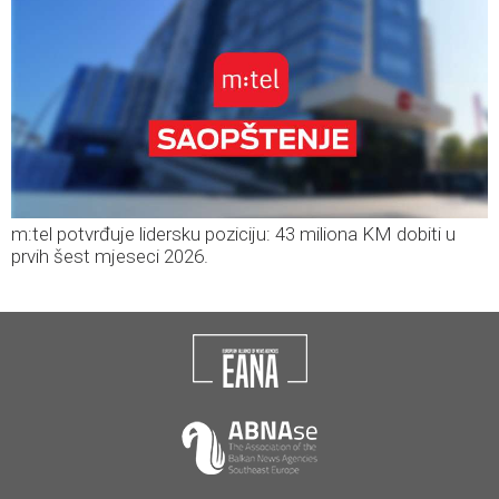
m:tel potvrđuje lidersku poziciju: 43 miliona KM dobiti u
prvih šest mjeseci 2026.