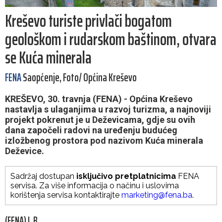
Kreševo turiste privlači bogatom
geološkom i rudarskom baštinom, otvara
se Kuća minerala
FENA
Saopćenje, Foto/ Općina Kreševo
KREŠEVO, 30. travnja (FENA) - Općina Kreševo
nastavlja s ulaganjima u razvoj turizma, a najnoviji
projekt pokrenut je u Deževicama, gdje su ovih
dana započeli radovi na uređenju budućeg
izložbenog prostora pod nazivom Kuća minerala
Deževice.
Sadržaj dostupan
isključivo pretplatnicima
FENA
servisa. Za više informacija o načinu i uslovima
korištenja servisa kontaktirajte
marketing@fena.ba
.
(FENA) I. B.