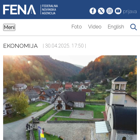
prijava
Foto
Video
English
Meni
EKONOMIJA
| 30.04.2025. 17:50 |