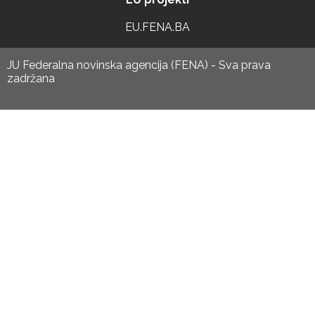
EU.FENA.BA
JU Federalna novinska agencija (FENA) - Sva prava
zadržana