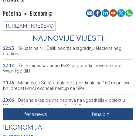
Početna
>
Ekonomija
TURIZAM
KREŠEVO
NAJNOVIJE VIJESTI
Skupština NK Čelik podržala izgradnju Nacionalnog
22:25
stadiona
Željezničar savladao BSK na početku nove sezone
22:13
Wwin lige BiH
Miljanović i Suljić ostale bez polufinala na 100 m pr., svi
20:46
bh. predstavnici okončali nastup na SP-u
Bačena eksplozivna naprava na ugostiteljski objekt u
20:06
Vitezu, u Novom Travniku zapaljen Golf
fena.news
fena.biz
Galerija ULUPUBiH otvara novu izlagačku sezonu,
20:01
predstavlja novi izlagački program
|
EKONOMIJA
|
Faris Dževahirić novi nogometaš Veleža
19:44