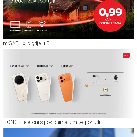
m:SAT - bilo gdje u BiH
HONOR telefoni s poklonima u m:tel ponudi