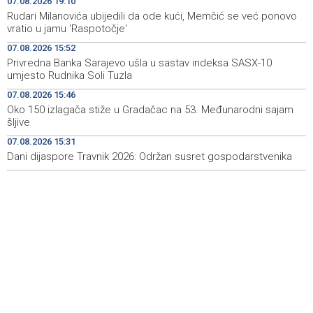
07.08.2026 19:10
Rudari Milanovića ubijedili da ode kući, Memčić se već ponovo
Announcement of events for Saturday, 8 August 2026
19:21
vratio u jamu 'Raspotočje'
07.08.2026 15:52
Rudari Milanovića ubijedili da ode kući, Memčić se već
19:10
Privredna Banka Sarajevo ušla u sastav indeksa SASX-10
ponovo vratio u jamu 'Raspotočje'
umjesto Rudnika Soli Tuzla
Sarajevo Film Festival presents Kinoscope and
19:03
07.08.2026 15:46
Kinoscope Surreal programs
Oko 150 izlagača stiže u Gradačac na 53. Međunarodni sajam
šljive
Najave događaja za 8. 8. 2026. godine (subota)
19:00
07.08.2026 15:31
Dani dijaspore Travnik 2026: Održan susret gospodarstvenika