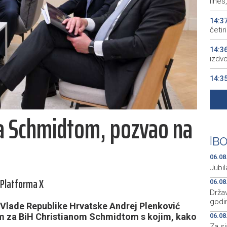
line
14:3
četi
14:3
izdv
14:3
18.5
14:3
sa Schmidtom, pozvao na
14:2
sura
|
BO
06.08
Jubil
/Platforma X
06.08
Držav
godi
 Vlade Republike Hrvatske Andrej Plenković
om za BiH Christianom Schmidtom s kojim, kako
06.08
Za s