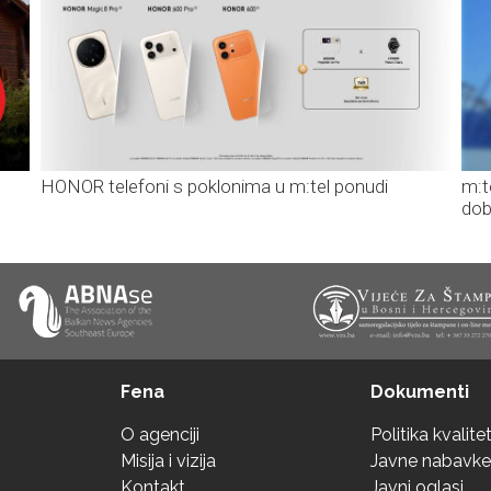
HONOR telefoni s poklonima u m:tel ponudi
m:t
dob
Fena
Dokumenti
O agenciji
Politika kvalite
Misija i vizija
Javne nabavke
Kontakt
Javni oglasi