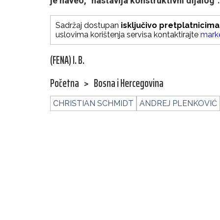
je naveo, "nastavlja konstruktivni dijalog".
Sadržaj dostupan
isključivo pretplatnicima
uslovima korištenja servisa kontaktirajte
mark
(FENA) I. B.
Početna
>
Bosna i Hercegovina
CHRISTIAN SCHMIDT
ANDREJ PLENKOVIĆ