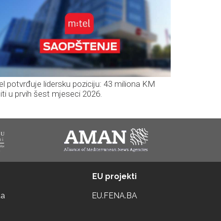
el potvrđuje lidersku poziciju: 43 miliona KM
iti u prvih šest mjeseci 2026.
EU projekti
ta
EU.FENA.BA