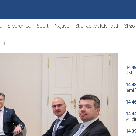
a
Srebrenica
Sport
Najave
Stranačke aktivnosti
SP26
14 |
14:4
KM
14:4
jami 
14:4
14:4
vrući
14:3