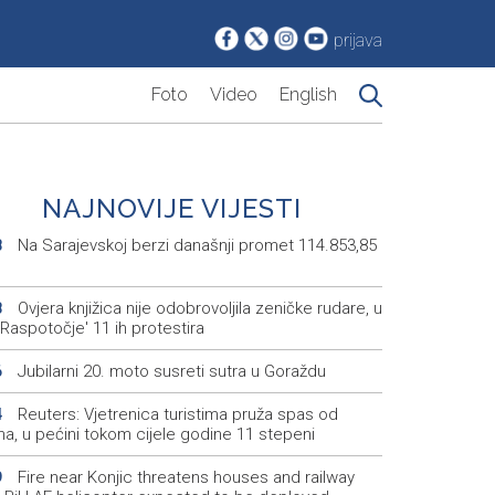
prijava
Foto
Video
English
NAJNOVIJE VIJESTI
Na Sarajevskoj berzi današnji promet 114.853,85
8
Ovjera knjižica nije odobrovoljila zeničke rudare, u
8
'Raspotočje' 11 ih protestira
Jubilarni 20. moto susreti sutra u Goraždu
6
Reuters: Vjetrenica turistima pruža spas od
4
na, u pećini tokom cijele godine 11 stepeni
Fire near Konjic threatens houses and railway
9