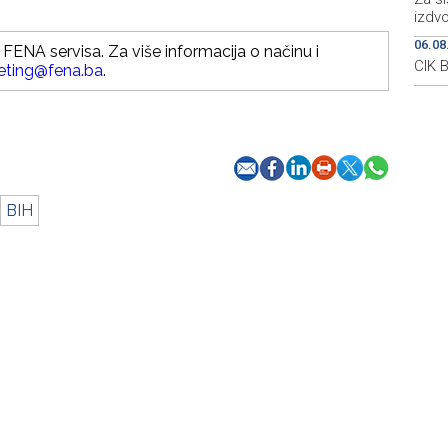
izdv
06.08
FENA servisa. Za više informacija o načinu i
CIK 
eting@fena.ba
.
BIH