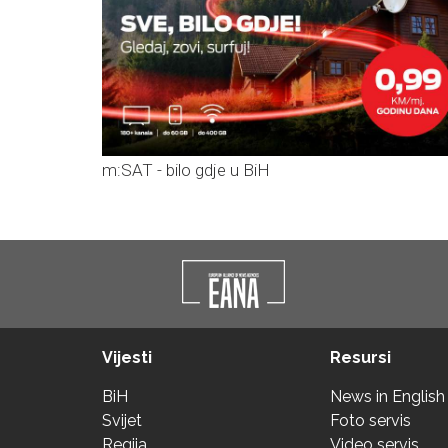
m:SAT - bilo gdje u BiH
Vijesti
Resursi
BiH
News in English
Svijet
Foto servis
Regija
Video servis