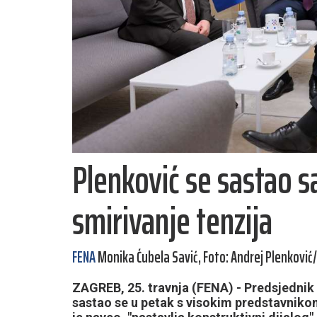
Plenković se sastao 
smirivanje tenzija
FENA
Monika Ćubela Savić, Foto: Andrej Plenković
ZAGREB, 25. travnja (FENA) - Predsjednik
sastao se u petak s visokim predstavnik