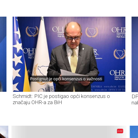
Schmidt: PIC je postigao opći konsenzus o
DP
značaju OHR-a za BiH
na