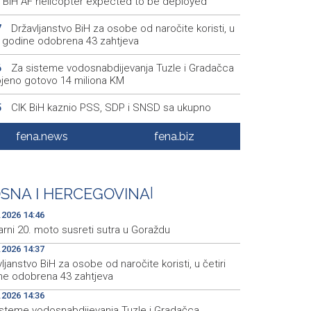
s, BiH AF helicopter expected to be deployed
Državljanstvo BiH za osobe od naročite koristi, u
7
ri godine odobrena 43 zahtjeva
Za sisteme vodosnabdijevanja Tuzle i Gradačca
6
ojeno gotovo 14 miliona KM
CIK BiH kaznio PSS, SDP i SNSD sa ukupno
5
00 KM
fena.news
fena.biz
Na Banjalučkoj berzi promet 163.395,63 KM
4
Čelnici Brčkog razgovarali o jačanju gospodarske
5
dnje s Istanbulskom gospodarskom komorom
SNA I HERCEGOVINA
|
.2026 14:46
arni 20. moto susreti sutra u Goraždu
.2026 14:37
ljanstvo BiH za osobe od naročite koristi, u četiri
ne odobrena 43 zahtjeva
.2026 14:36
isteme vodosnabdijevanja Tuzle i Gradačca