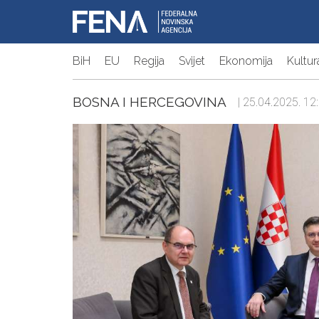
BiH
EU
Regija
Svijet
Ekonomija
Kultur
BOSNA I HERCEGOVINA
| 25.04.2025. 12: