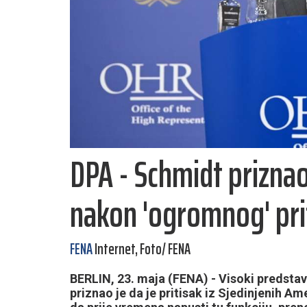
DPA - Schmidt priznao
nakon 'ogromnog' pri
FENA
Internet, Foto/ FENA
BERLIN, 23. maja (FENA) - Visoki predsta
priznao je da je pritisak iz Sjedinjenih A