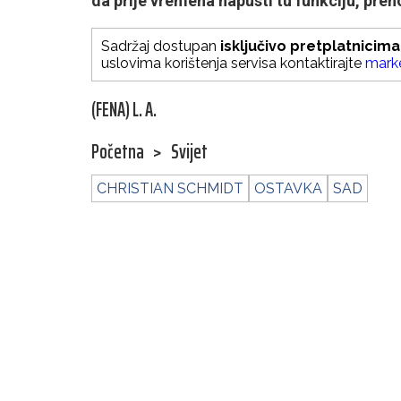
da prije vremena napusti tu funkciju, pre
Sadržaj dostupan
isključivo pretplatnicima
uslovima korištenja servisa kontaktirajte
mark
(FENA) L. A.
Početna
>
Svijet
CHRISTIAN SCHMIDT
OSTAVKA
SAD