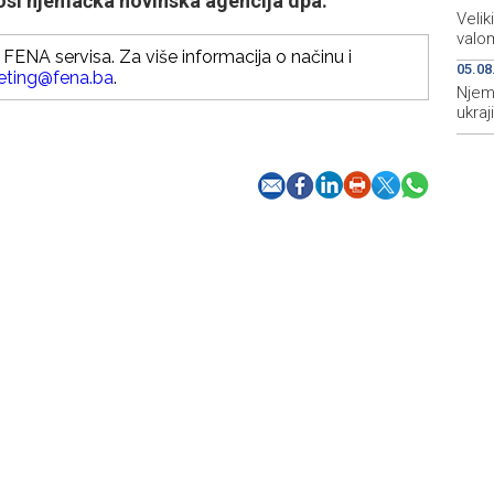
nosi njemačka novinska agencija dpa.
Velik
valo
FENA servisa. Za više informacija o načinu i
05.08
eting@fena.ba
.
Njem
ukraj