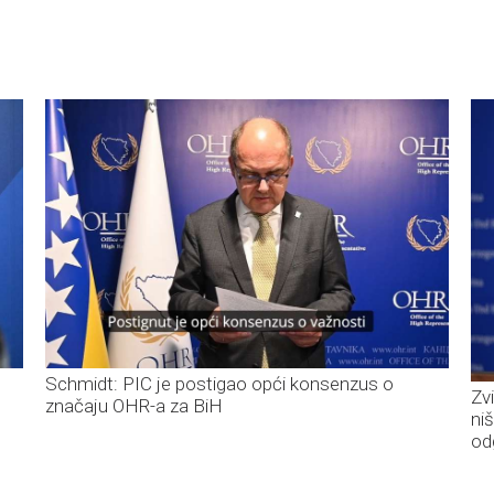
Schmidt: PIC je postigao opći konsenzus o
Zv
značaju OHR-a za BiH
ni
od