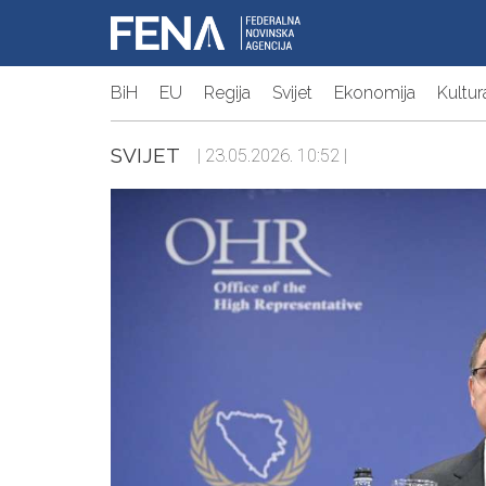
BiH
EU
Regija
Svijet
Ekonomija
Kultur
SVIJET
| 23.05.2026. 10:52 |