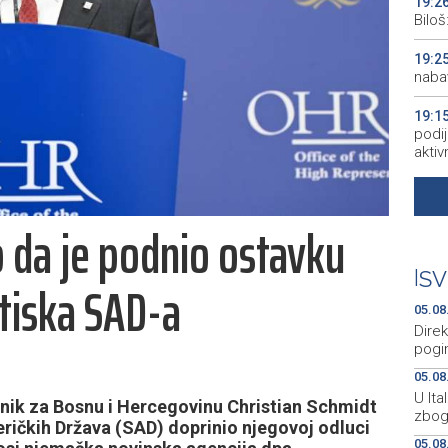
19:2
Bilo
19:2
naba
19:1
podij
aktiv
19:1
peopl
 da je podnio ostavku
19:1
pred
|
SV
tiska SAD-a
19:0
05.08
empl
Direk
pogi
05.08
U Ita
vnik za Bosnu i Hercegovinu Christian Schmidt
zbog
meričkih Država (SAD) doprinio njegovoj odluci
05.08