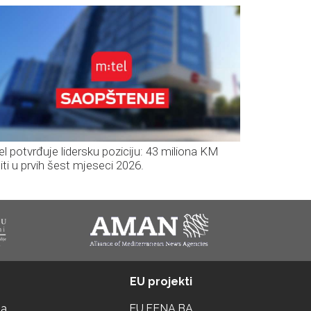
el potvrđuje lidersku poziciju: 43 miliona KM
iti u prvih šest mjeseci 2026.
EU projekti
ta
EU.FENA.BA