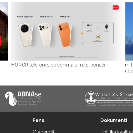
HONOR telefoni s poklonima u m:tel ponudi
m:t
dob
Fena
Dokumenti
O agenciji
Politika kvalite