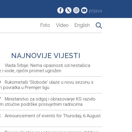
prijava
Foto
Video
English
NAJNOVIJE VIJESTI
Vlada Srbije: Nema opasnosti od nestašica
1
e i vode, riječni promet ugrožen
Rukometaši 'Slobode' ulaze u novu sezonu s
9
m povratka u Premijer ligu
Ministarstvo za odgoj i obrazovanje KS razvilo
7
em stručne podrške prosvjetnim radnicima
Announcement of events for Thursday, 6 August
2