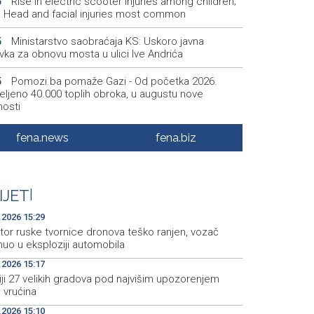
Rise in electric scooter injuries among children;
6
š: Head and facial injuries most common
Ministarstvo saobraćaja KS: Uskoro javna
5
vka za obnovu mosta u ulici Ive Andrića
Pomozi.ba pomaže Gazi - Od početka 2026.
5
eljeno 40.000 toplih obroka, u augustu nove
nosti
Conference on representation of constituent
2
fena.news
fena.biz
es and Others in BiH institutions on August 7
'Šetnica kulture' nastavljena modnom revijom i
2
stavljanjem kozmetike
IJET
|
Prosecutor's Office indicts former Court of BiH
5
.2026 15:29
oyee for alleged embezzlement
tor ruske tvornice dronova teško ranjen, vozač
nuo u eksploziji automobila
.2026 15:17
liji 27 velikih gradova pod najvišim upozorenjem
 vrućina
.2026 15:10