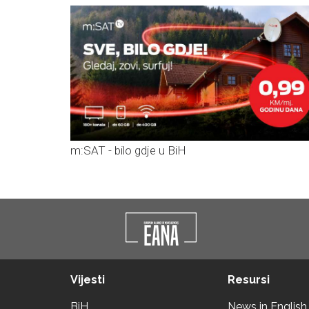
m:SAT - bilo gdje u BiH
Vijesti
Resursi
BiH
News in English