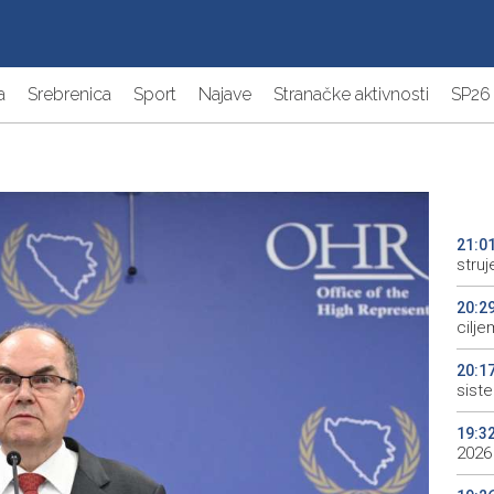
a
Srebrenica
Sport
Najave
Stranačke aktivnosti
SP26
21:0
struj
20:2
cilje
20:1
sist
19:3
2026