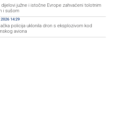
i dijelovi južne i istočne Evrope zahvaćeni tolotnim
m i sušom
.2026 14:29
ačka policija uklonila dron s eksplozivom kod
inskog aviona