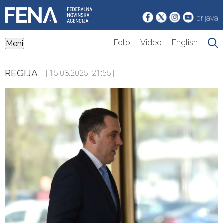
prijava
Foto
Video
English
Meni
REGIJA
| 15.03.2025. 21:55 |