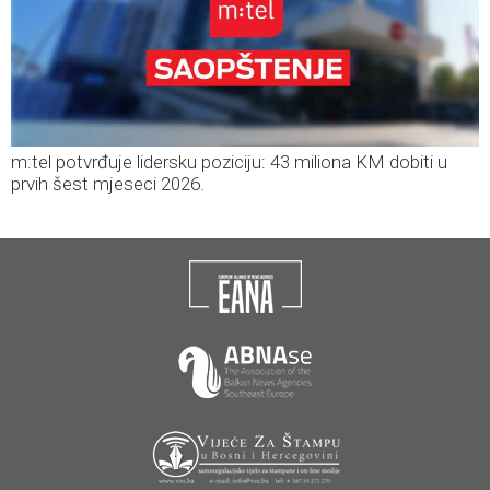
m:tel potvrđuje lidersku poziciju: 43 miliona KM dobiti u
prvih šest mjeseci 2026.