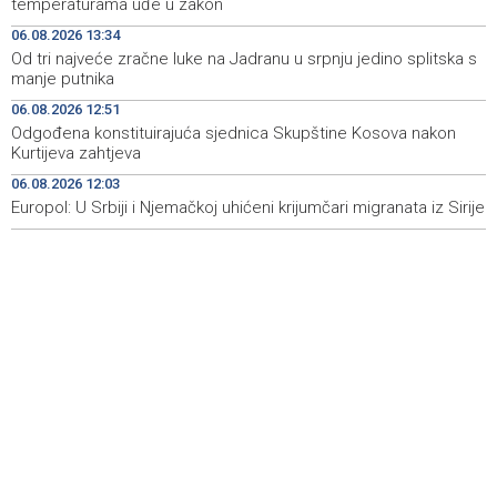
temperaturama uđe u zakon
heritage project
06.08.2026 13:34
Od tri najveće zračne luke na Jadranu u srpnju jedino splitska s
Crishock: OHR maintains an open dialogue with all
19:33
manje putnika
political stakeholders in BiH
06.08.2026 12:51
Velika nagrada Britanije ostaje u MotoGP kalendaru do
19:32
Odgođena konstituirajuća sjednica Skupštine Kosova nakon
2028. godine
Kurtijeva zahtjeva
06.08.2026 12:03
Španska krajnja ljevica i desnica ujedinjene protiv
19:29
Maroka kao suorganizatora SP 2030.
Europol: U Srbiji i Njemačkoj uhićeni krijumčari migranata iz Sirije