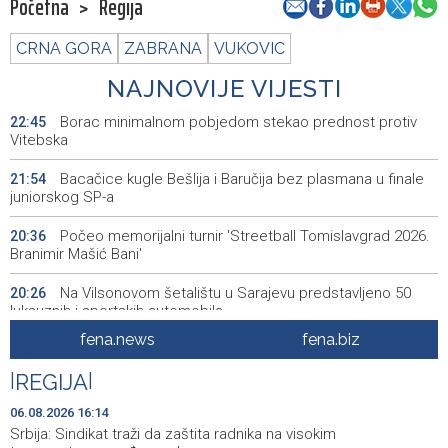
Početna
>
Regija
CRNA GORA
ZABRANA
VUKOVIC
NAJNOVIJE VIJESTI
Borac minimalnom pobjedom stekao prednost protiv
22:45
Vitebska
Bacačice kugle Bešlija i Baručija bez plasmana u finale
21:54
juniorskog SP-a
Počeo memorijalni turnir 'Streetball Tomislavgrad 2026.
20:36
Branimir Mašić Bani'
Na Vilsonovom šetalištu u Sarajevu predstavljeno 50
20:26
luksuznih i sportskih automobila
fena.news
fena.biz
Announcement of events for Friday, 7 August 2026
20:01
|
REGIJA
|
Drugi Festival bakri okupio mještane i posjetitelje kod
19:55
Livna
06.08.2026 16:14
Srbija: Sindikat traži da zaštita radnika na visokim
Novi Travnik receives first direct EU funding for UNESCO
19:45