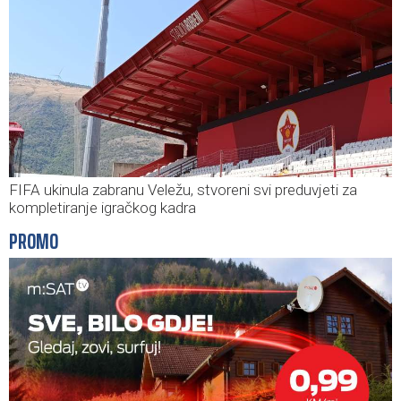
FIFA ukinula zabranu Veležu, stvoreni svi preduvjeti za
kompletiranje igračkog kadra
PROMO