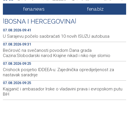
Crishock posjetio IDDEEA-u: Zajednička opredijeljenost
09:25
za nastavak saradnje
fena.news
fena.biz
Kajganić i ambasador Irske o vladavini prava i
09:25
|
BOSNA I HERCEGOVINA
|
evropskom putu BiH
07.08.2026 09:41
Aktivan požar kod Konjica, u gašenju sudjelovali Air
09:07
U Sarajevu počelo saobraćati 10 novih ISUZU autobusa
Tractor i helikopter OS-a BiH
07.08.2026 09:31
Bećirović na svečanosti povodom Dana grada
AL Arabiya - Postoje 'pouzdani obavještajni podaci' o
09:02
Cazina:Slobodarski narod Krajine nikad i niko nije slomio
pripremi napada na Saudijsku Arabiju
07.08.2026 09:25
Lawmakers urge Trump to impose sanctions on Dodik
08:57
Crishock posjetio IDDEEA-u: Zajednička opredijeljenost za
nastavak saradnje
U Mostaru konferencija o novoj financijskoj perspektivi
08:54
07.08.2026 09:25
Europske unije 2028.–2034.
Kajganić i ambasador Irske o vladavini prava i evropskom putu
BiH