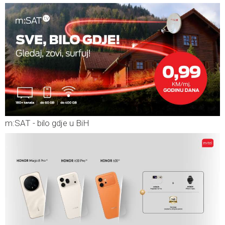
m:SAT - bilo gdje u BiH