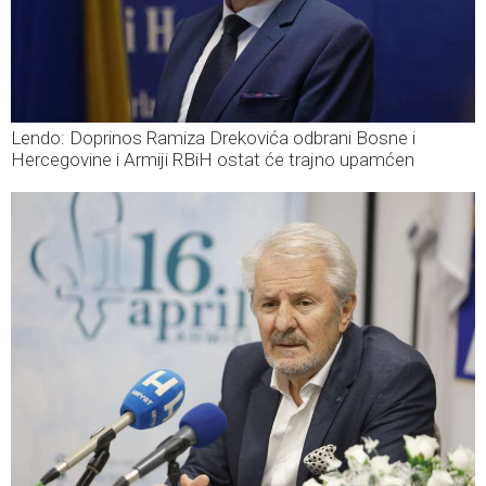
Lendo: Doprinos Ramiza Drekovića odbrani Bosne i
Hercegovine i Armiji RBiH ostat će trajno upamćen