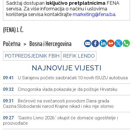
Sadržaj dostupan
isključivo pretplatnicima
FENA
servisa. Za više informacija o načinu i uslovima
korištenja servisa kontaktirajte
marketing@fena.ba
.
(FENA) J. Č.
Početna
>
Bosna i Hercegovina
POTPREDSJEDNIK FBIH
REFIK LENDO
NAJNOVIJE VIJESTI
U Sarajevu počelo saobraćati 10 novih ISUZU autobusa
09:41
Crnogorska vlada pokazala je da poštuje Hrvatsku
09:32
Bećirović na svečanosti povodom Dana grada
09:31
Cazina:Slobodarski narod Krajine nikad i niko nije slomio
'Gastro Livno 2026.' okupit će domaće ugostitelje i
09:27
proizvođače