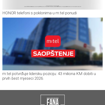
HONOR telefoni s poklonima u m:tel ponudi
m:tel potvrđuje lidersku poziciju: 43 miliona KM dobiti u
prvih šest mjeseci 2026.