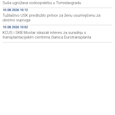
Suša ugrožava vodoopskrbu u Tomislavgradu
temperature zraka
10.08.2026 10:12
Šesta 'Maslenicijada' u Arapuši okupila ljubitelje
09:34
Tužilaštvo USK predložilo pritvor za ženu osumnjičenu za
tradicionalne kuhinje
ubistvo supruga
10.08.2026 10:02
Nakon deset godina u Njemačkoj vratio se u Livno:
09:30
"Puno je lakše kada imaš obitelj uz sebe"
KCUS i SKB Mostar iskazali interes za suradnju s
transplantacijskim centrima članica Eurotransplanta