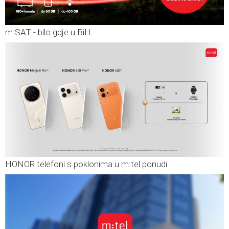
m:SAT - bilo gdje u BiH
HONOR telefoni s poklonima u m:tel ponudi