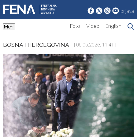
prijava
Foto
Video
English
Meni
BOSNA I HERCEGOVINA
| 05.05.2026. 11:41 |