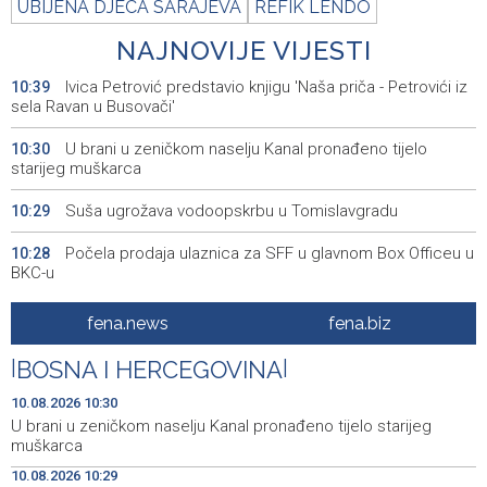
UBIJENA DJECA SARAJEVA
REFIK LENDO
NAJNOVIJE VIJESTI
Ivica Petrović predstavio knjigu 'Naša priča - Petrovići iz
10:39
sela Ravan u Busovači'
U brani u zeničkom naselju Kanal pronađeno tijelo
10:30
starijeg muškarca
Suša ugrožava vodoopskrbu u Tomislavgradu
10:29
Počela prodaja ulaznica za SFF u glavnom Box Officeu u
10:28
BKC-u
Tužilaštvo USK predložilo pritvor za ženu osumnjičenu
10:12
fena.news
fena.biz
za ubistvo supruga
|
BOSNA I HERCEGOVINA
|
Saopćenje za javnost PSS
10:08
10.08.2026 10:30
KCUS i SKB Mostar iskazali interes za suradnju s
10:02
U brani u zeničkom naselju Kanal pronađeno tijelo starijeg
transplantacijskim centrima članica Eurotransplanta
muškarca
10.08.2026 10:29
Izdato narandžasto upozorenje zbog visoke
09:51