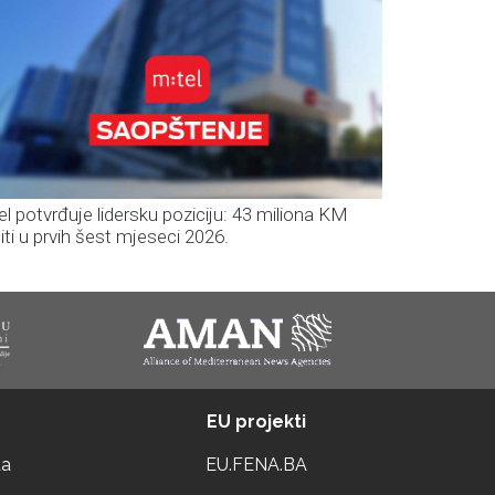
el potvrđuje lidersku poziciju: 43 miliona KM
iti u prvih šest mjeseci 2026.
EU projekti
ta
EU.FENA.BA