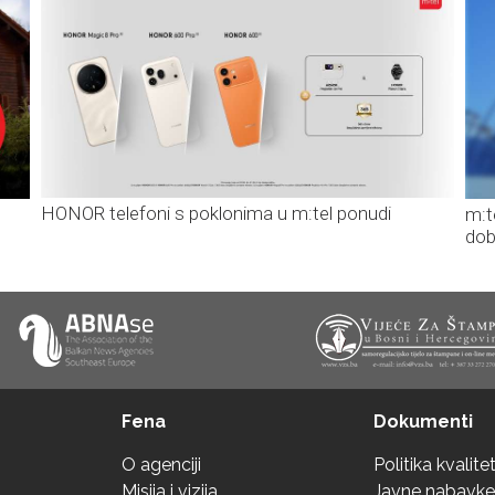
HONOR telefoni s poklonima u m:tel ponudi
m:t
dob
Fena
Dokumenti
O agenciji
Politika kvalite
Misija i vizija
Javne nabavke