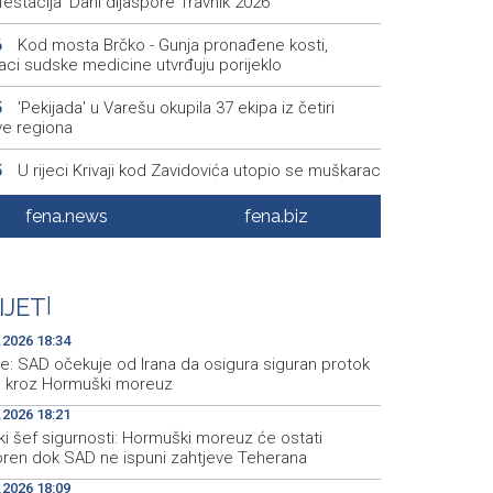
estacija 'Dani dijaspore Travnik 2026'
Kod mosta Brčko - Gunja pronađene kosti,
6
aci sudske medicine utvrđuju porijeklo
'Pekijada' u Varešu okupila 37 ekipa iz četiri
5
ve regiona
U rijeci Krivaji kod Zavidovića utopio se muškarac
5
Otvorena džamija u Milatkovićima kod Čajniča
8
fena.news
fena.biz
Zmajice se okupile u Mostaru: Reprezentacija
5
kreće po novu mediteransku priču
IJET
|
.2026 18:34
e: SAD očekuje od Irana da osigura siguran protok
e kroz Hormuški moreuz
.2026 18:21
ki šef sigurnosti: Hormuški moreuz će ostati
oren dok SAD ne ispuni zahtjeve Teherana
.2026 18:09