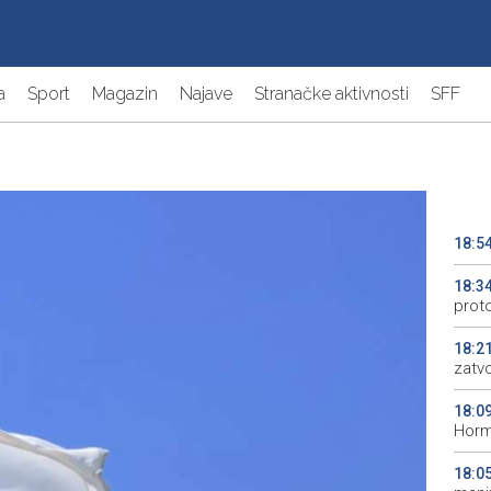
a
Sport
Magazin
Najave
Stranačke aktivnosti
SFF
18:5
18:3
prot
18:2
zatv
18:0
Horm
18:0