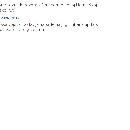
 'vrlo blizu' dogovora s Omanom o novoj Hormuškoj
koj ruti
.2026 14:05
lska vojska nastavlja napade na jugu Libana uprkos
idu vatre i pregovorima