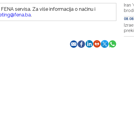
Iran
FENA servisa. Za više informacija o načinu i
brods
eting@fena.ba
.
08.08
Izrae
prek