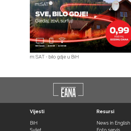
m:SAT - bilo gdje u BiH
Vijesti
Resursi
BiH
News in English
Svijet
Foto servis