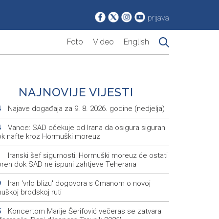
prijava
Foto
Video
English
NAJNOVIJE VIJESTI
Najave događaja za 9. 8. 2026. godine (nedjelja)
4
Vance: SAD očekuje od Irana da osigura siguran
4
ok nafte kroz Hormuški moreuz
Iranski šef sigurnosti: Hormuški moreuz će ostati
1
oren dok SAD ne ispuni zahtjeve Teherana
Iran 'vrlo blizu' dogovora s Omanom o novoj
9
uškoj brodskoj ruti
Koncertom Marije Šerifović večeras se zatvara
5