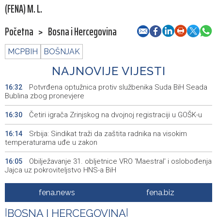
(FENA) M. L.
Početna
>
Bosna i Hercegovina
MCPBIH
BOŠNJAK
NAJNOVIJE VIJESTI
Potvrđena optužnica protiv službenika Suda BiH Seada
16:32
Bublina zbog pronevjere
Četiri igrača Zrinjskog na dvojnoj registraciji u GOŠK-u
16:30
Srbija: Sindikat traži da zaštita radnika na visokim
16:14
temperaturama uđe u zakon
Obilježavanje 31. obljetnice VRO 'Maestral' i oslobođenja
16:05
Jajca uz pokroviteljstvo HNS-a BiH
Vozač podlegao ozljedama nakon sudara kod
16:04
fena.news
fena.biz
Tomislavgrada
|
BOSNA I HERCEGOVINA
|
Ukrajinski sud osumnjičio za korupciju bivšu
15:51