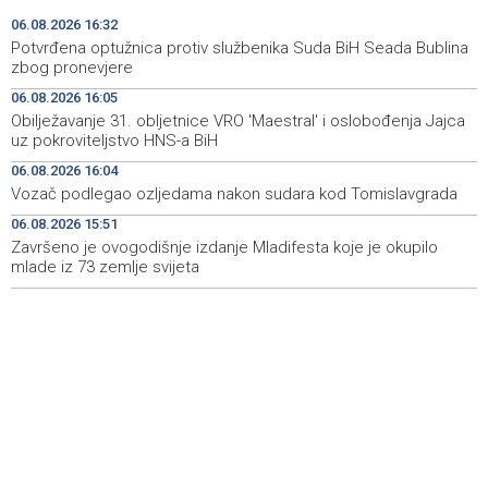
ambasadoricu u SAD-u
06.08.2026 16:32
Potvrđena optužnica protiv službenika Suda BiH Seada Bublina
Završeno je ovogodišnje izdanje Mladifesta koje je
15:51
zbog pronevjere
okupilo mlade iz 73 zemlje svijeta
06.08.2026 16:05
Obilježavanje 31. obljetnice VRO 'Maestral' i oslobođenja Jajca
Toplotni val primorao Rumuniju i Mađarsku na mjere
15:48
uz pokroviteljstvo HNS-a BiH
štednje električne energije
06.08.2026 16:04
MUP ŽZH-a nabavio 15 novih vozila
15:33
Vozač podlegao ozljedama nakon sudara kod Tomislavgrada
06.08.2026 15:51
Vlada FBiH - 530.000 KM za oblast kulture i sporta, te
15:27
vjerske institucije
Završeno je ovogodišnje izdanje Mladifesta koje je okupilo
mlade iz 73 zemlje svijeta