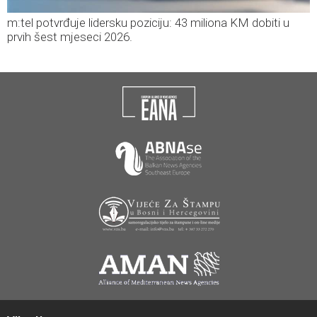
m:tel potvrđuje lidersku poziciju: 43 miliona KM dobiti u
prvih šest mjeseci 2026.